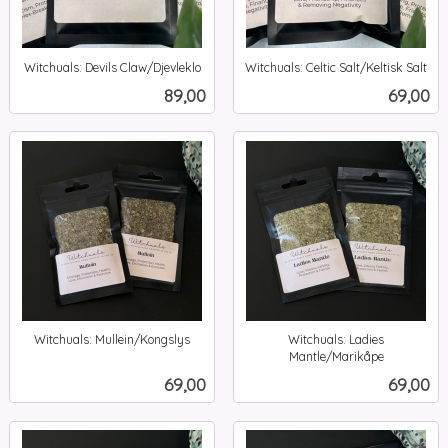
Witchuals: Devils Claw/Djevleklo
Witchuals: Celtic Salt/Keltisk Salt
inkl.
inkl.
Pris
Pris
89,00
69,00
mva.
mva.
Witchuals: Mullein/Kongslys
Witchuals: Ladies
inkl.
Mantle/Marikåpe
inkl.
mva.
Pris
Pris
69,00
69,00
mva.