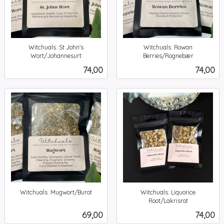
Witchuals: St John's
Witchuals: Rowan
Wort/Johannesurt
Berries/Rognebær
inkl.
inkl.
Pris
Pris
74,00
74,00
mva.
mva.
Witchuals: Mugwort/Burot
Witchuals: Liquorice
inkl.
Root/Lakrisrot
inkl.
mva.
Pris
Pris
69,00
74,00
mva.