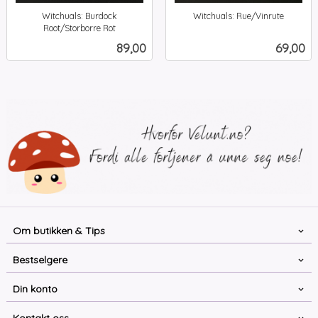
Witchuals: Burdock
Witchuals: Rue/Vinrute
inkl.
Root/Storborre Rot
inkl.
mva.
Pris
Pris
89,00
69,00
mva.
Om butikken & Tips
Bestselgere
Din konto