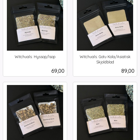
Witchuals: Hyssop/Isop
Witchuals: Gotu Kola/Asiatisk
inkl.
Skjoldblad
inkl.
mva.
Pris
Pris
69,00
89,00
mva.