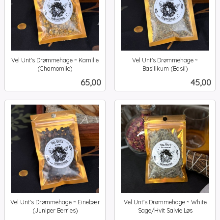
Vel Unt's Drømmehage ~ Kamille
Vel Unt's Drømmehage ~
(Chamomile)
Basilikum (Basil)
inkl.
inkl.
Pris
Pris
65,00
45,00
mva.
mva.
Vel Unt's Drømmehage ~ Einebær
Vel Unt's Drømmehage ~ White
(Juniper Berries)
Sage/Hvit Salvie Løs
inkl.
inkl.