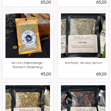
Pris
Pris
65,00
65,00
mva.
mva.
Vel Unt's Drømmehage ~
Witchuals: Vervain/Jernurt
inkl.
Rosmarin (Rosemary)
inkl.
mva.
Pris
Pris
45,00
69,00
mva.