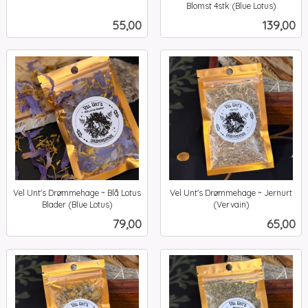
inkl.
Blomst 4stk (Blue Lotus)
inkl.
mva.
Pris
Pris
55,00
139,00
mva.
Vel Unt's Drømmehage ~ Blå Lotus
Vel Unt's Drømmehage ~ Jernurt
Blader (Blue Lotus)
(Vervain)
inkl.
inkl.
Pris
Pris
79,00
65,00
mva.
mva.