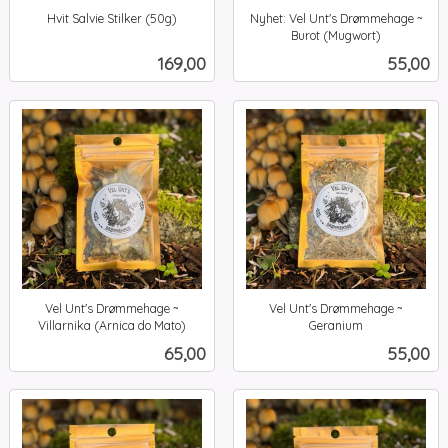
Hvit Salvie Stilker (50g)
Nyhet: Vel Unt's Drømmehage ~
inkl.
Burot (Mugwort)
inkl.
mva.
Pris
Pris
169,00
55,00
mva.
Vel Unt's Drømmehage ~
Vel Unt's Drømmehage ~
Villarnika (Arnica do Mato)
Geranium
inkl.
inkl.
Pris
Pris
65,00
55,00
mva.
mva.