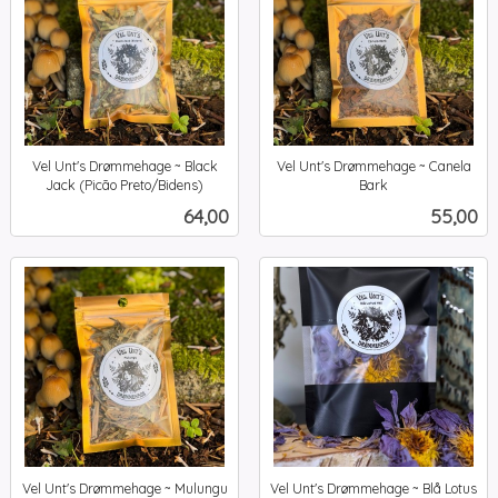
Vel Unt's Drømmehage ~ Black
Vel Unt's Drømmehage ~ Canela
Jack (Picão Preto/Bidens)
Bark
inkl.
inkl.
Pris
Pris
64,00
55,00
mva.
mva.
Vel Unt's Drømmehage ~ Mulungu
Vel Unt's Drømmehage ~ Blå Lotus