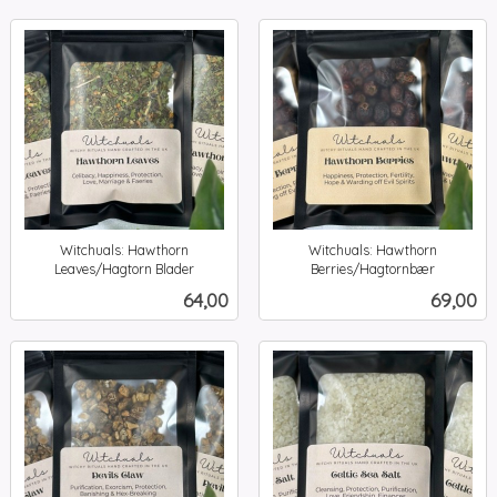
Witchuals: Hawthorn
Witchuals: Hawthorn
Leaves/Hagtorn Blader
Berries/Hagtornbær
inkl.
inkl.
Pris
Pris
64,00
69,00
mva.
mva.