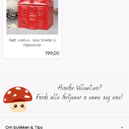
Rødt Julehus - Wax Smelter &
Oljebrenner
inkl.
Pris
199,00
mva.
Om butikken & Tips