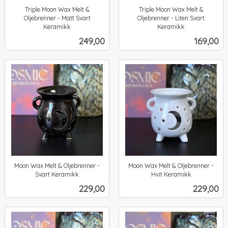
Triple Moon Wax Melt &
Triple Moon Wax Melt &
Oljebrenner - Matt Svart
Oljebrenner - Liten Svart
Keramikk
Keramikk
inkl.
inkl.
Pris
Pris
249,00
169,00
mva.
mva.
Moon Wax Melt & Oljebrenner -
Moon Wax Melt & Oljebrenner -
Svart Keramikk
Hvit Keramikk
inkl.
inkl.
Pris
Pris
229,00
229,00
mva.
mva.