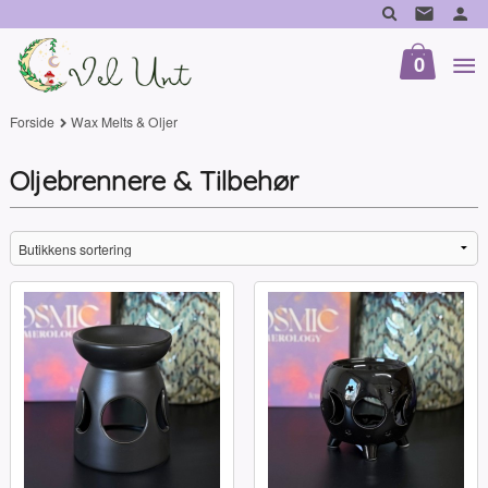
Gå
til
innholdet
0
Forside
Wax Melts & Oljer
Oljebrennere & Tilbehør