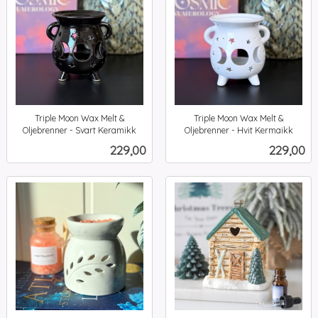
Triple Moon Wax Melt &
Triple Moon Wax Melt &
Oljebrenner - Svart Keramikk
Oljebrenner - Hvit Kermaikk
inkl.
inkl.
Pris
Pris
229,00
229,00
mva.
mva.