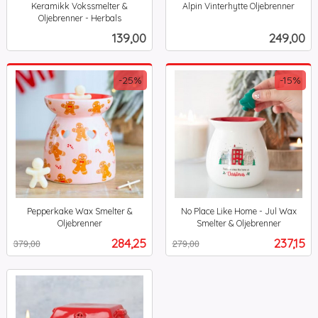
Keramikk Vokssmelter &
Alpin Vinterhytte Oljebrenner
inkl.
Oljebrenner - Herbals
inkl.
mva.
Pris
Pris
139,00
249,00
mva.
-25%
-15%
Pepperkake Wax Smelter &
No Place Like Home - Jul Wax
Oljebrenner
Smelter & Oljebrenner
Rabatt
inkl.
Rabatt
inkl.
Tilbud
Tilbud
284,25
237,15
379,00
279,00
mva.
mva.