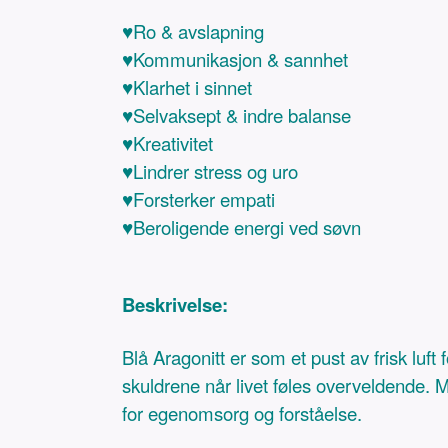
♥Ro & avslapning
♥Kommunikasjon & sannhet
♥Klarhet i sinnet
♥Selvaksept & indre balanse
♥Kreativitet
♥Lindrer stress og uro
♥Forsterker empati
♥Beroligende energi ved søvn
Beskrivelse:
Blå Aragonitt er som et pust av frisk luf
skuldrene når livet føles overveldende
for egenomsorg og forståelse.