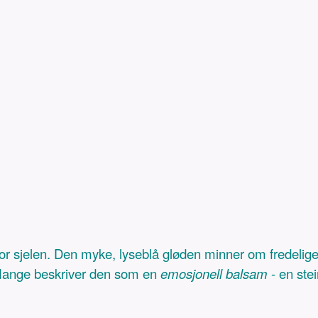
t for sjelen. Den myke, lyseblå gløden minner om fredeli
. Mange beskriver den som en
emosjonell balsam
- en ste