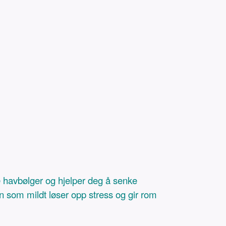
ge havbølger og hjelper deg å senke
in som mildt løser opp stress og gir rom