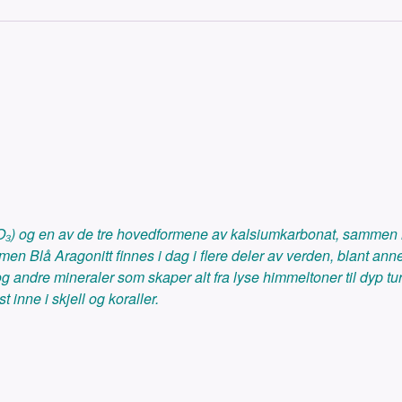
₃) og en av de tre hovedformene av kalsiumkarbonat, sammen med
men Blå Aragonitt finnes i dag i flere deler av verden, blant ann
 andre mineraler som skaper alt fra lyse himmeltoner til dyp tu
t inne i skjell og koraller.