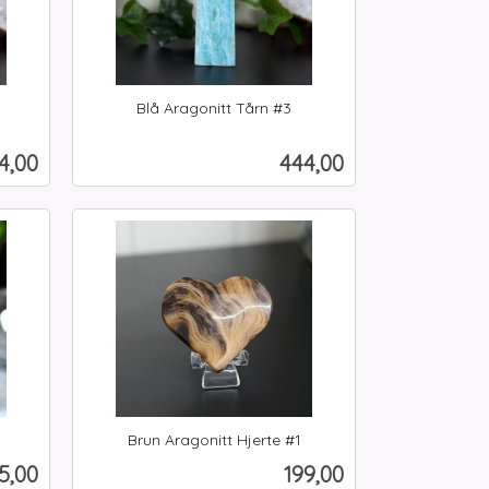
Blå Aragonitt Tårn #3
inkl.
mva.
is
Pris
4,00
444,00
Kjøp
Brun Aragonitt Hjerte #1
inkl.
is
Pris
5,00
199,00
mva.