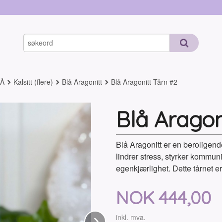
-Å
Kalsitt (flere)
Blå Aragonitt
Blå Aragonitt Tårn #2
Blå Aragon
Blå Aragonitt er en beroligend
lindrer stress, styrker kommuni
egenkjærlighet. Dette tårnet e
Pris
NOK
444,00
Next
inkl. mva.