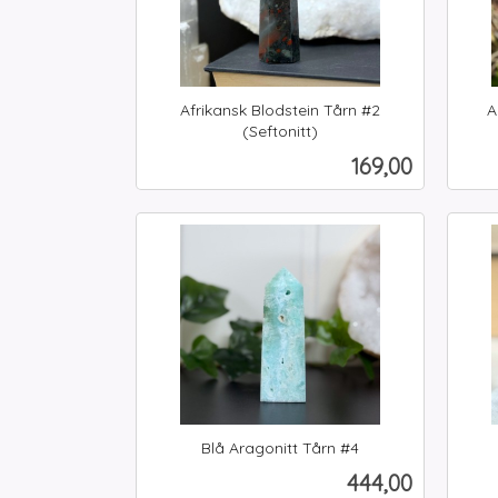
Afrikansk Blodstein Tårn #2
A
inkl.
(Seftonitt)
inkl.
mva.
Pris
169,00
mva.
Kjøp
Blå Aragonitt Tårn #4
inkl.
inkl.
Pris
444,00
mva.
mva.