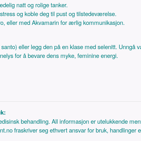
delig natt og rolige tanker.
stress og koble deg til pust og tilstedeværelse.
ro, eller med Akvamarin for ærlig kommunikasjon.
o santo) eller legg den på en klase med selenitt. Unngå v
ånelys for å bevare dens myke, feminine energi.
uk:
medisinsk behandling. All informasjon er utelukkende men
t.no fraskriver seg ethvert ansvar for bruk, handlinger 