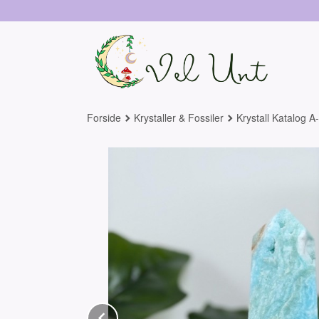
Gå
til
innholdet
Forside
Krystaller & Fossiler
Krystall Katalog A
Prev