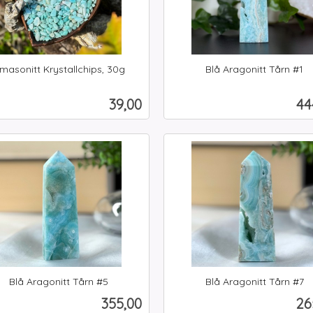
masonitt Krystallchips, 30g
Blå Aragonitt Tårn #1
inkl.
mva.
Pris
Pr
39,00
44
Kjøp
Kjøp
Blå Aragonitt Tårn #5
Blå Aragonitt Tårn #7
inkl.
Pris
Pr
355,00
26
mva.