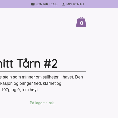
KONTAKT OSS
MIN KONTO
0
itt Tårn #2
e stein som minner om stillheten i havet. Den
kasjon og bringer fred, klarhet og
r 107g og 9,1cm høyt.
På lager: 1 stk.