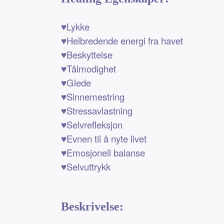
♥Lykke
♥Helbredende energi fra havet
♥Beskyttelse
♥Tålmodighet
♥Glede
♥Sinnemestring
♥Stressavlastning
♥Selvrefleksjon
♥Evnen til å nyte livet
♥Emosjonell balanse
♥Selvuttrykk
Beskrivelse: