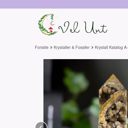
Gå
til
innholdet
Forside
Krystaller & Fossiler
Krystall Katalog A
Prev