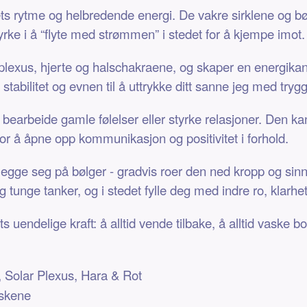
ts rytme og helbredende energi. De vakre sirklene og bø
tyrke i å “flyte med strømmen” i stedet for å kjempe imot.
r plexus, hjerte og halschakraene, og skaper en energik
 stabilitet og evnen til å uttrykke ditt sanne jeg med tryg
 bearbeide gamle følelser eller styrke relasjoner. Den ka
 for å åpne opp kommunikasjon og positivitet i forhold.
egge seg på bølger - gradvis roer den ned kropp og sinn
og tunge tanker, og i stedet fylle deg med indre ro, klarhe
 uendelige kraft: å alltid vende tilbake, å alltid vaske b
, Solar Plexus, Hara & Rot
iskene