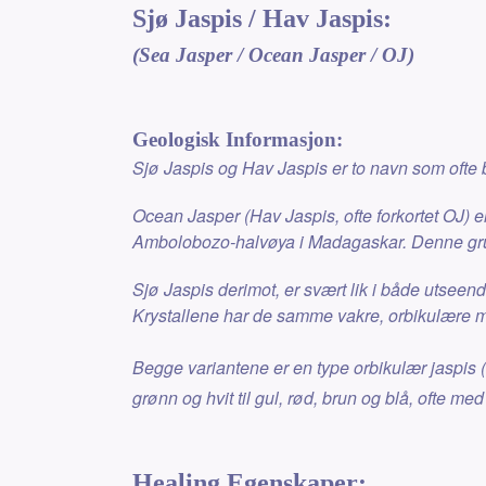
Sjø Jaspis / Hav Jaspis:
(Sea Jasper / Ocean Jasper / OJ)
Geologisk Informasjon:
Sjø Jaspis og Hav Jaspis er to navn som ofte b
Ocean Jasper (Hav Jaspis, ofte forkortet OJ) e
Ambolobozo-halvøya i Madagaskar. Denne gruv
Sjø Jaspis derimot, er svært lik i både utse
Krystallene har de samme vakre, orbikulære mø
Begge variantene er en type orbikulær jaspis 
grønn og hvit til gul, rød, brun og blå, ofte med
Healing Egenskaper: