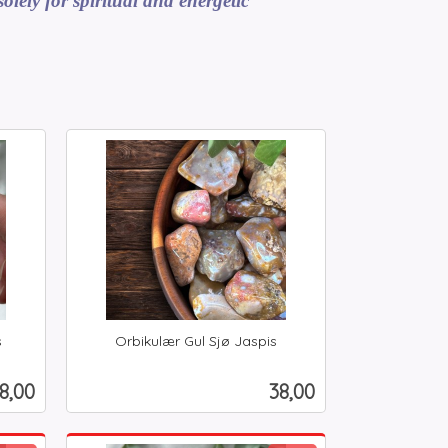
olely for spiritual and energetic
s
Orbikulær Gul Sjø Jaspis
inkl.
mva.
is
Pris
8,00
38,00