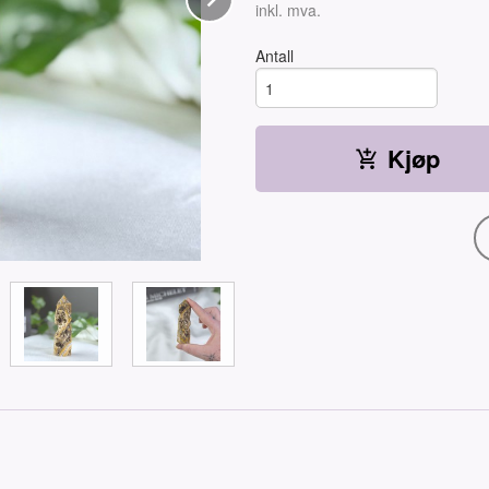
Rabatt
inkl. mva.
Antall
Kjøp