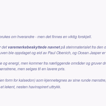
rukes om hverandre - men det finnes en viktig forskjell.
r det
varemerkebeskyttede navnet
på steinmaterialet fra den 
en ble oppdaget og eid av Paul Obenich, og Ocean Jasper er de
ende og energi, men kommer fra nærliggende områder og gruver d
nstrene, men selges til en lavere pris.
(en form for kalsedon) som kjennetegnes av sine runde mønstre, 
 et lekent, nesten havinspirert uttrykk.