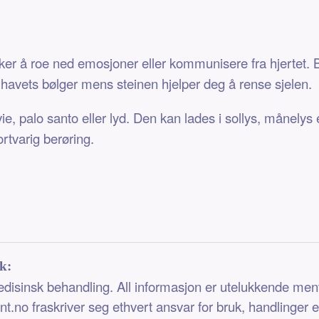
r å roe ned emosjoner eller kommunisere fra hjertet. B
på havets bølger mens steinen hjelper deg å rense sjelen.
, palo santo eller lyd. Den kan lades i sollys, månelys 
rtvarig berøring.
k:
medisinsk behandling. All informasjon er utelukkende men
t.no fraskriver seg ethvert ansvar for bruk, handlinger 