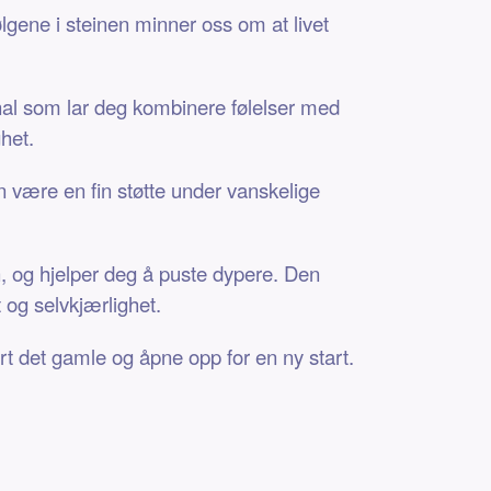
lgene i steinen minner oss om at livet
anal som lar deg kombinere følelser med
ghet.
n være en fin støtte under vanskelige
, og hjelper deg å puste dypere. Den
t og selvkjærlighet.
ort det gamle og åpne opp for en ny start.