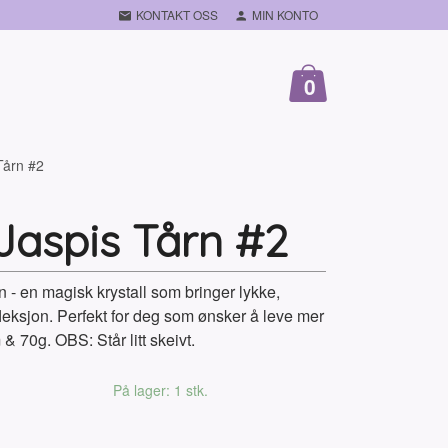
KONTAKT OSS
MIN KONTO
0
Tårn #2
Jaspis Tårn #2
n - en magisk krystall som bringer lykke,
leksjon. Perfekt for deg som ønsker å leve mer
 & 70g. OBS: Står litt skeivt.
På lager: 1 stk.