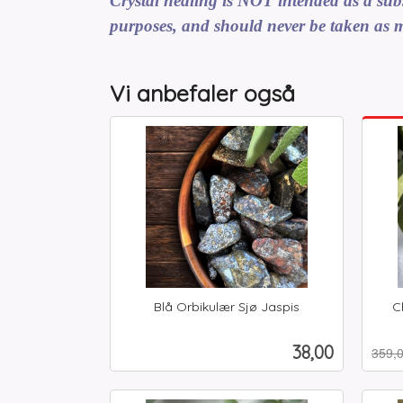
Crystal healing is NOT intended as a subst
purposes, and should never be taken as m
Vi anbefaler også
Blå Orbikulær Sjø Jaspis
C
inkl.
Rabat
inkl.
mva.
mva.
Pris
38,00
359,