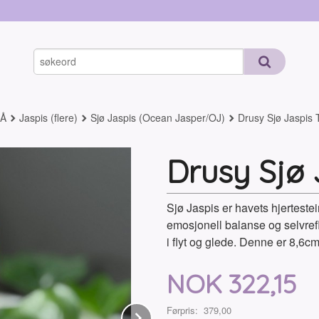
-Å
Jaspis (flere)
Sjø Jaspis (Ocean Jasper/OJ)
Drusy Sjø Jaspis 
Drusy Sjø 
Sjø Jaspis er havets hjertestei
emosjonell balanse og selvref
i flyt og glede. Denne er 8,6cm
Tilbud
NOK
322,15
Førpris:
379,00
Next