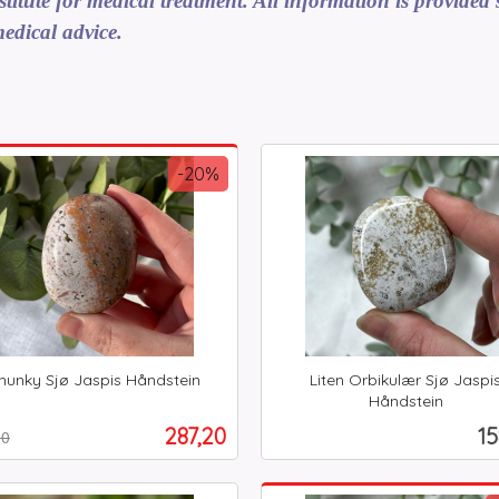
itute for medical treatment. All information is provided s
edical advice.
-20%
hunky Sjø Jaspis Håndstein
Liten Orbikulær Sjø Jaspi
t
Håndstein
inkl.
Tilbud
Pr
287,20
15
00
mva.