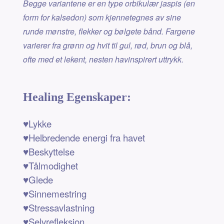
Begge variantene er en type orbikulær jaspis (en
form for kalsedon) som kjennetegnes av sine
runde mønstre, flekker og bølgete bånd. Fargene
varierer fra grønn og hvit til gul, rød, brun og blå,
ofte med et lekent, nesten havinspirert uttrykk.
Healing Egenskaper:
♥Lykke
♥Helbredende energi fra havet
♥Beskyttelse
♥Tålmodighet
♥Glede
♥Sinnemestring
♥Stressavlastning
♥Selvrefleksjon