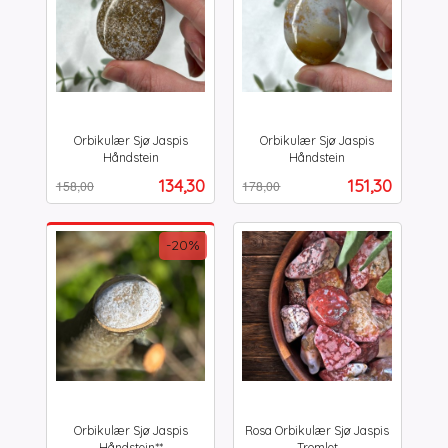
Orbikulær Sjø Jaspis
Orbikulær Sjø Jaspis
Håndstein
Håndstein
Rabatt
inkl.
Rabatt
inkl.
Tilbud
Tilbud
134,30
151,30
158,00
178,00
mva.
mva.
-20%
Orbikulær Sjø Jaspis
Rosa Orbikulær Sjø Jaspis
Håndstein**
Tromlet