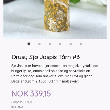
Drusy Sjø Jaspis Tårn #3
Sjø Jaspis er havets hjertestein - en magisk krystall som
bringer lykke, emosjonell balanse og selvrefleksjon.
Perfekt for deg som ønsker å leve mer i flyt og glede.
Dette er 8,9cm & 100g. Står minimalt skeivt.
Tilbud
NOK
339,15
Førpris:
399,00
Rabatt
inkl. mva.