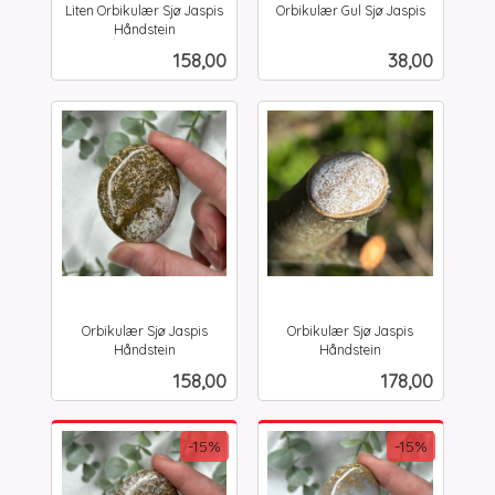
Liten Orbikulær Sjø Jaspis
Orbikulær Gul Sjø Jaspis
inkl.
Håndstein
inkl.
mva.
Pris
Pris
158,00
38,00
mva.
Orbikulær Sjø Jaspis
Orbikulær Sjø Jaspis
Håndstein
Håndstein
inkl.
inkl.
Pris
Pris
158,00
178,00
mva.
mva.
-15%
-15%