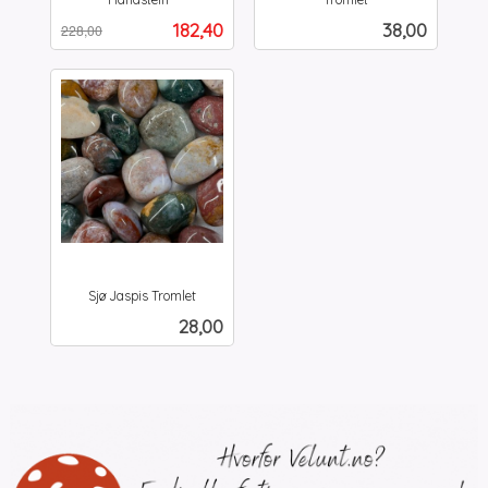
Rabatt
inkl.
inkl.
Tilbud
Pris
182,40
38,00
228,00
mva.
mva.
Sjø Jaspis Tromlet
inkl.
Pris
28,00
mva.