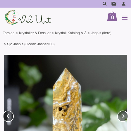
Gå
til
innholdet
0
Forside
Krystaller & Fossiler
Krystall Katalog A-Å
Jaspis (flere)
Sjø Jaspis (Ocean Jasper/OJ)
Prev
N