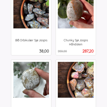
Blå Orbikulær Sjø Jaspis
Chunky Sjø Jaspis
inkl.
Håndstein
Rabatt
inkl.
mva.
Pris
Tilbud
38,00
287,20
359,00
mva.