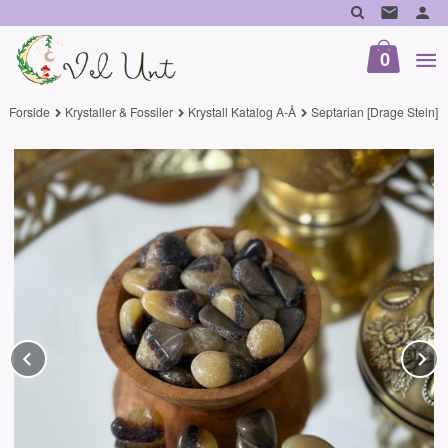
Gå
til
innholdet
0
Forside
Krystaller & Fossiler
Krystall Katalog A-Å
Septarian [Drage Stein]
Prev
N