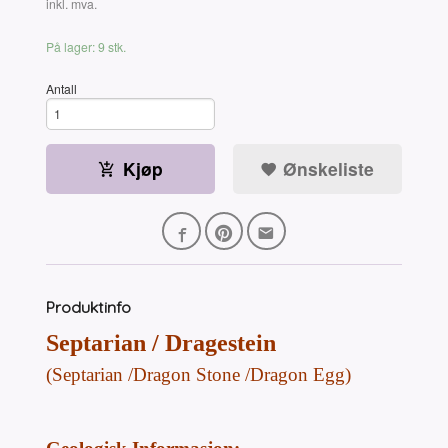
Rabatt
inkl. mva.
På lager: 9 stk.
Antall
Kjøp
Ønskeliste
Produktinfo
Septarian / Dragestein
(Septarian /Dragon Stone /Dragon Egg)