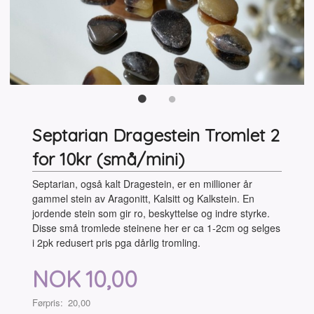
Septarian Dragestein Tromlet 2
for 10kr (små/mini)
Septarian, også kalt Dragestein, er en millioner år
gammel stein av Aragonitt, Kalsitt og Kalkstein. En
jordende stein som gir ro, beskyttelse og indre styrke.
Disse små tromlede steinene her er ca 1-2cm og selges
i 2pk redusert pris pga dårlig tromling.
Tilbud
NOK
10,00
Førpris:
20,00