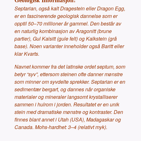
Geologisk Informasjon:
Septarian, også kalt Dragestein eller Dragon Egg,
er en fascinerende geologisk dannelse som er
opptil 50–70 millioner år gammel. Den består av
en naturlig kombinasjon av Aragonitt (brune
partier), Gul Kalsitt (gule felt) og Kalkstein (grå
base). Noen varianter inneholder også Baritt eller
klar Kvarts.
Navnet kommer fra det latinske ordet septum, som
betyr “syv”, ettersom steinen ofte danner mønstre
som minner om syvdelte sprekker. Septarian er en
sedimentær bergart, og dannes når organiske
materialer og mineraler langsomt krystalliserer
sammen i hulrom i jorden. Resultatet er en unik
stein med dramatiske mønstre og kontraster. Den
finnes blant annet i Utah (USA), Madagaskar og
Canada. Mohs-hardhet: 3–4 (relativt myk).