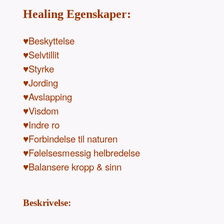
Healing Egenskaper:
♥Beskyttelse
♥Selvtillit
♥Styrke
♥Jording
♥Avslapping
♥Visdom
♥Indre ro
♥Forbindelse til naturen
♥Følelsesmessig helbredelse
♥Balansere kropp & sinn
Beskrivelse: