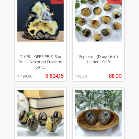
*NY BILLIGERE PRIS* Stor
Septarian (Dragestein)
Drusy Septarian Freeform,
Hjerter - Små
Rabatt
inkl.
3,4KG
Rabatt
inkl.
mva.
Tilbud
Tilbud
3 824,15
88,00
4 499,00
110,00
mva.