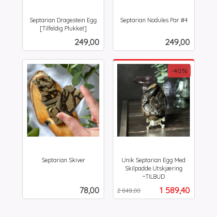
Septarian Dragestein Egg
Septarian Nodules Par #4
inkl.
[Tilfeldig Plukket]
inkl.
mva.
Pris
Pris
249,00
249,00
mva.
-40%
Septarian Skiver
Unik Septarian Egg Med
inkl.
Skilpadde Utskjæring
mva.
~TILBUD
Rabatt
inkl.
Pris
Tilbud
78,00
1 589,40
2 649,00
mva.