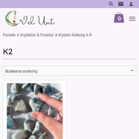
Gå
til
innholdet
0
Forside
Krystaller & Fossiler
Krystall Katalog A-Å
K2