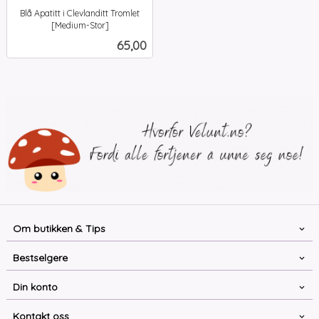
Blå Apatitt i Clevlanditt Tromlet
[Medium-Stor]
inkl.
Pris
65,00
mva.
Om butikken & Tips
Bestselgere
Din konto
Kontakt oss