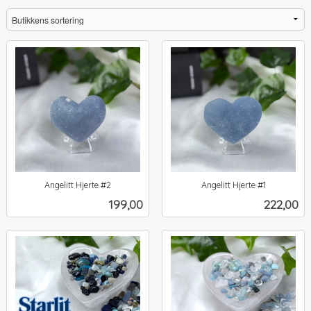
Angelitt Hjerte #2
Angelitt Hjerte #1
inkl.
inkl.
Pris
Pris
199,00
222,00
mva.
mva.