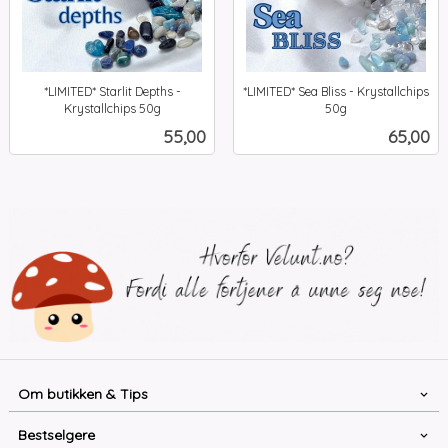
*LIMITED* Starlit Depths -
*LIMITED* Sea Bliss - Krystallchips
Krystallchips 50g
50g
inkl.
inkl.
Pris
Pris
55,00
65,00
mva.
mva.
Om butikken & Tips
Bestselgere