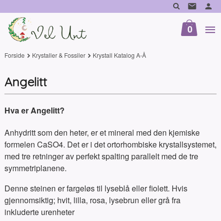
Gå
til
innholdet
0
Forside
Krystaller & Fossiler
Krystall Katalog A-Å
Angelitt
Hva er Angelitt?
Anhydritt som den heter, er et mineral med den kjemiske
formelen CaSO4. Det er i det ortorhombiske krystallsystemet,
med tre retninger av perfekt spalting parallelt med de tre
symmetriplanene.
Denne steinen er fargeløs til lyseblå eller fiolett. Hvis
gjennomsiktig; hvit, lilla, rosa, lysebrun eller grå fra
inkluderte urenheter