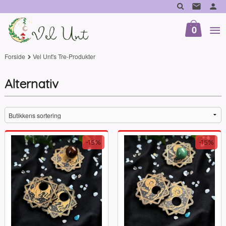
Gå
til
innholdet
0
Forside
Vel Unt's Tre-Produkter
Alternativ
-15%
-15%