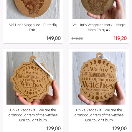
Vel Unt's Veggbilde - Butterfly
Vel Unt's Veggbilde Mørk - Magic
Fairy
Moth Fairy #2
inkl.
Rabatt
inkl.
Pris
Tilbud
149,00
119,20
149,00
mva.
mva.
Unike Veggskilt - We are the
Unike Veggskilt - We are the
granddaughters of the witches
granddaughters of the witches
you couldn't burn
you couldn't burn
inkl.
inkl.
Pris
Pris
129,00
129,00
mva.
mva.