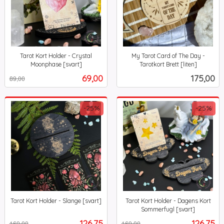
Tarot Kort Holder - Crystal
My Tarot Card of The Day -
Moonphase [svart]
Tarotkort Brett [liten]
Rabatt
inkl.
inkl.
Tilbud
Pris
69,00
175,00
89,00
mva.
mva.
-25%
-25%
Tarot Kort Holder - Slange [svart]
Tarot Kort Holder - Dagens Kort
Rabatt
inkl.
Sommerfugl [svart]
Rabatt
inkl.
mva.
Tilbud
Tilbud
126,75
126,75
169,00
169,00