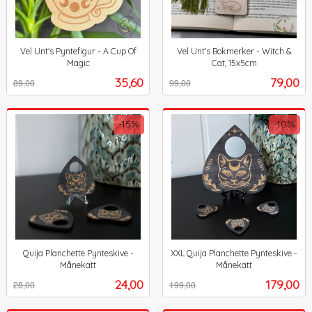
Vel Unt's Pyntefigur - A Cup Of
Vel Unt's Bokmerker - Witch &
Magic
Cat, 15x5cm
Rabatt
inkl.
Rabatt
inkl.
Tilbud
Tilbud
35,60
79,00
89,00
99,00
mva.
mva.
-15%
-10%
Quija Planchette Pynteskive -
XXL Quija Planchette Pynteskive -
Månekatt
Månekatt
Rabatt
inkl.
Rabatt
inkl.
Tilbud
Tilbud
24,00
179,00
28,00
199,00
mva.
mva.