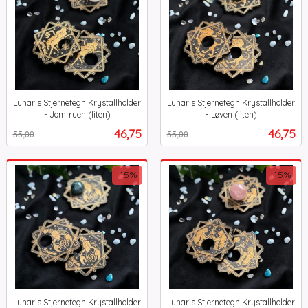
Lunaris Stjernetegn Krystallholder
Lunaris Stjernetegn Krystallholder
- Jomfruen (liten)
- Løven (liten)
Rabatt
inkl.
Rabatt
inkl.
Tilbud
Tilbud
46,75
46,75
55,00
55,00
mva.
mva.
-15%
-15%
Lunaris Stjernetegn Krystallholder
Lunaris Stjernetegn Krystallholder