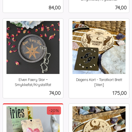
inkl.
mva.
Pris
Pris
84,00
74,00
mva.
Elven Faery Star ~
Dagens Kort - Tarotkort Brett
Smykkefat/Krystallfat
[liten]
inkl.
inkl.
Pris
Pris
74,00
175,00
mva.
mva.
-20%