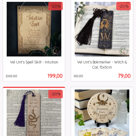
-20%
-20%
Vel Unt's Spell Skilt - Intuition
Vel Unt's Bokmerker - Witch &
Rabatt
inkl.
Cat, 15x5cm
Rabatt
inkl.
mva.
Tilbud
Tilbud
199,00
79,00
249,00
99,00
mva.
-20%