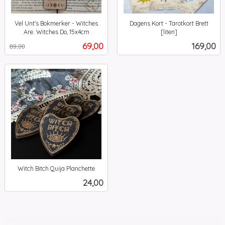
Vel Unt's Bokmerker - Witches
Dagens Kort - Tarotkort Brett
Are. Witches Do, 15x4cm
[liten]
Rabatt
inkl.
inkl.
Tilbud
Pris
69,00
169,00
89,00
mva.
mva.
Witch Bitch Quija Planchette
inkl.
Pris
24,00
mva.