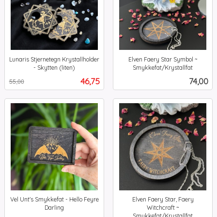
Lunaris Stjernetegn Krystallholder
Elven Faery Star Symbol ~
- Skytten (liten)
Smykkefat/Krystallfat
Rabatt
inkl.
inkl.
Tilbud
Pris
46,75
74,00
55,00
mva.
mva.
Vel Unt's Smykkefat - Hello Feyre
Elven Faery Star, Faery
Darling
Witchcraft ~
inkl.
Smykkefat/Krystallfat