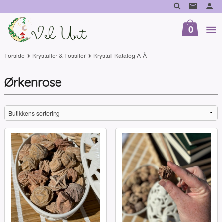
Gå
til
innholdet
0
Forside
Krystaller & Fossiler
Krystall Katalog A-Å
Ørkenrose