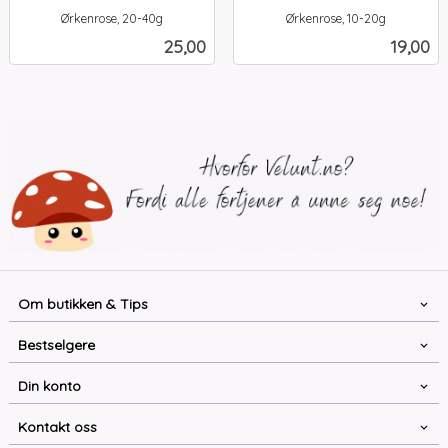
Ørkenrose, 20-40g
Ørkenrose, 10-20g
inkl.
inkl.
Pris
Pris
25,00
19,00
mva.
mva.
Om butikken & Tips
Bestselgere
Din konto
Kontakt oss