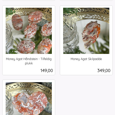
Money Agat Håndstein - Tilfeldig
Money Agat Skilpadde
inkl.
plukk
inkl.
mva.
Pris
Pris
149,00
349,00
mva.