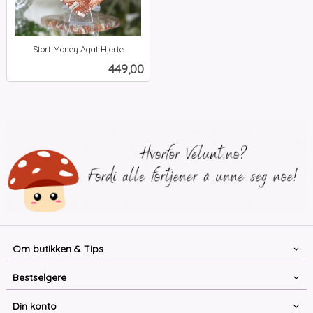
Stort Money Agat Hjerte
inkl.
Pris
449,00
mva.
Om butikken & Tips
Bestselgere
Din konto