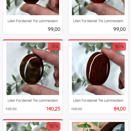
Liten Forsteinet Tre Lommestein
Liten Forsteinet Tre Lommestein
inkl.
inkl.
Pris
Pris
99,00
99,00
mva.
mva.
-15%
-50%
Liten Forsteinet Tre Lommestein
Liten Forsteinet Tre Lommestein
Rabatt
inkl.
Rabatt
inkl.
Tilbud
Tilbud
140,25
84,00
165,00
168,00
mva.
mva.
-50%