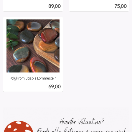
inkl.
inkl.
Pris
Pris
89,00
75,00
mva.
mva.
Polykrom Jaspis Lommestein
inkl.
Pris
69,00
mva.