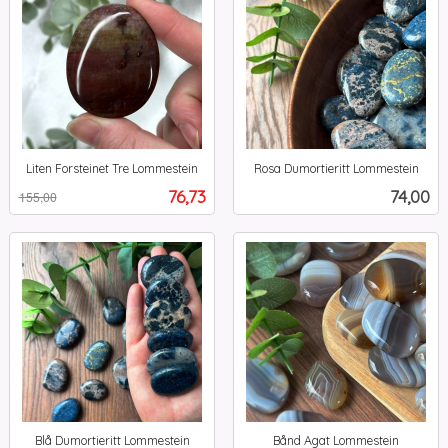
Liten Forsteinet Tre Lommestein
Rosa Dumortieritt Lommestein
Rabatt
inkl.
inkl.
Tilbud
Pris
76,73
74,00
155,00
mva.
mva.
Blå Dumortieritt Lommestein
Bånd Agat Lommestein