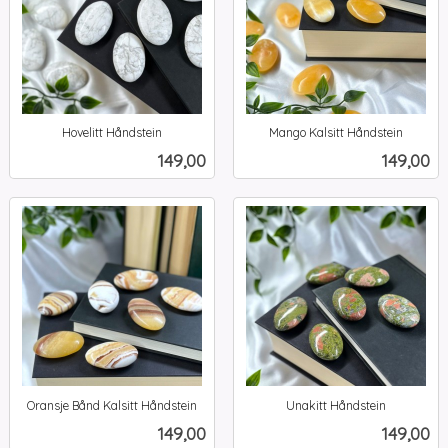
Hovelitt Håndstein
Mango Kalsitt Håndstein
inkl.
inkl.
Pris
Pris
149,00
149,00
mva.
mva.
Oransje Bånd Kalsitt Håndstein
Unakitt Håndstein
inkl.
inkl.
Pris
Pris
149,00
149,00
mva.
mva.