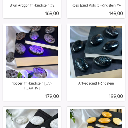
Brun Aragonitt Håndstein #2
Rosa Bånd Kalsitt Håndstein #4
inkl.
inkl.
Pris
Pris
169,00
149,00
mva.
mva.
Yooperlitt Håndstein [UV-
Arfvedsonitt Håndstein
inkl.
REAKTIV]
inkl.
mva.
Pris
Pris
179,00
199,00
mva.