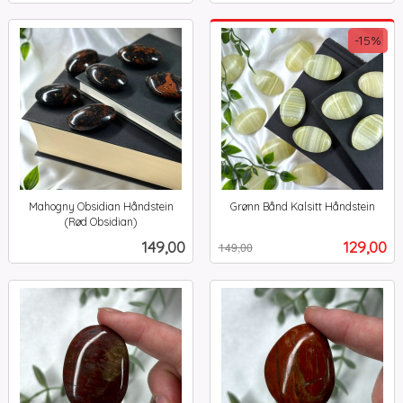
-15%
Mahogny Obsidian Håndstein
Grønn Bånd Kalsitt Håndstein
Rabatt
inkl.
(Rød Obsidian)
inkl.
mva.
Pris
Tilbud
149,00
129,00
149,00
mva.