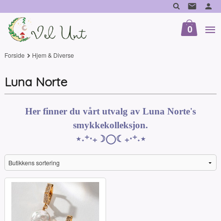
Gå
til
innholdet
0
Forside
Hjem & Diverse
Luna Norte
Her finner du vårt utvalg av Luna Norte's
smykkekolleksjon.
⋆˖⁺‧₊☽◯☾₊‧⁺˖⋆