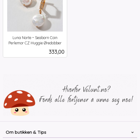
Luna Norte ~ Seaborn Coin
Perlemor CZ Huggie Øredobber
inkl.
Pris
333,00
mva.
Om butikken & Tips