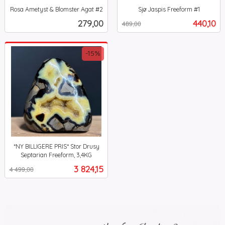
Rosa Ametyst & Blomster Agat #2
Sjø Jaspis Freeform #1
inkl.
Rabatt
inkl.
Pris
Tilbud
279,00
440,10
489,00
mva.
mva.
-15%
*NY BILLIGERE PRIS* Stor Drusy
Septarian Freeform, 3,4KG
Rabatt
inkl.
Tilbud
3 824,15
4 499,00
mva.