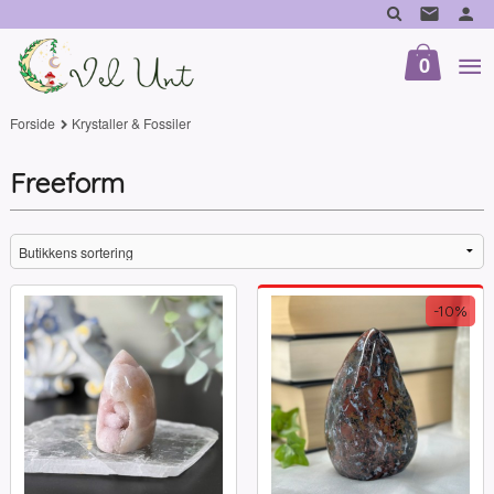
Gå
til
innholdet
0
Forside
Krystaller & Fossiler
Freeform
-10%