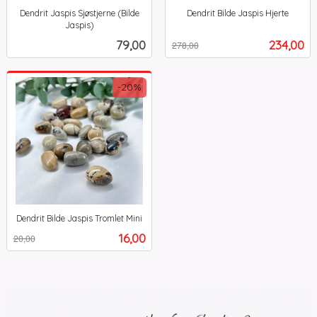
Dendrit Jaspis Sjøstjerne (Bilde
Dendrit Bilde Jaspis Hjerte
Rabatt
inkl.
Jaspis)
inkl.
mva.
Pris
Tilbud
79,00
234,00
278,00
mva.
-20%
Dendrit Bilde Jaspis Tromlet Mini
Rabatt
inkl.
Tilbud
16,00
20,00
mva.