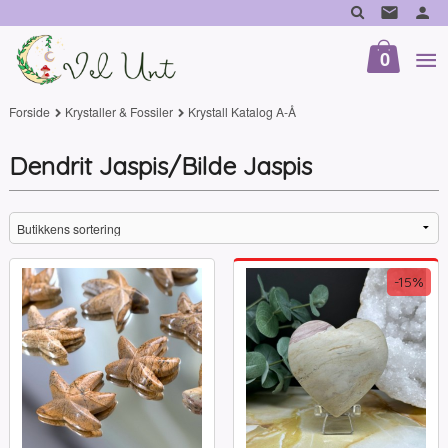
Gå
til
innholdet
0
Forside
Krystaller & Fossiler
Krystall Katalog A-Å
Dendrit Jaspis/Bilde Jaspis
-15%