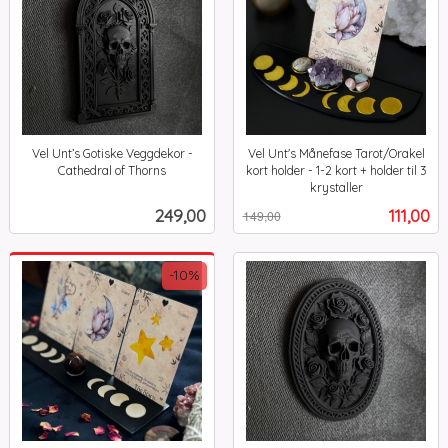
Vel Unt’s Gotiske Veggdekor -
Vel Unt's Månefase Tarot/Orakel
Cathedral of Thorns
kort holder - 1-2 kort + holder til 3
inkl.
krystaller
Rabatt
inkl.
mva.
Pris
Tilbud
249,00
111,00
149,00
mva.
-10%