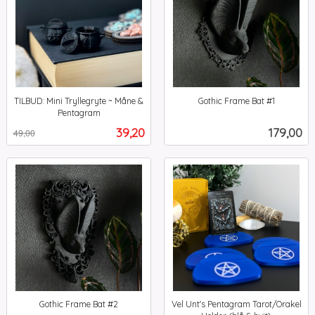
TILBUD: Mini Tryllegryte ~ Måne &
Gothic Frame Bat #1
inkl.
Pentagram
Rabatt
inkl.
mva.
Tilbud
Pris
39,20
179,00
49,00
mva.
Gothic Frame Bat #2
Vel Unt's Pentagram Tarot/Orakel