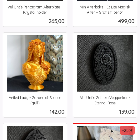
Vel Unt’s Pentagram Alterplate -
Min Alterboks - Et Lite Magisk
Krystallholder
Alter + Gratis tilbehør
inkl.
inkl.
Pris
Pris
265,00
499,00
mva.
mva.
Veiled Lady - Garden of Silence
Vel Unt’s Gotiske Veggdekor -
(gull)
Eternal Rose
inkl.
inkl.
Pris
Pris
142,00
139,00
mva.
mva.
-25%