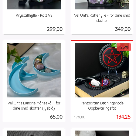
Krystallhylle - Katt V2
Vel Unt's Kattehylle - for dine små
inkl.
skatter
inkl.
mva.
Pris
Pris
299,00
349,00
mva.
-25%
Vel Unt's Lunaris Måneskål - for
Pentagram Dødningshode
dine små skatter (lysblå)
Oppbevaringsfat
inkl.
Rabatt
inkl.
Pris
Tilbud
65,00
134,25
179,00
mva.
mva.