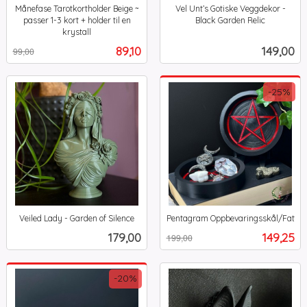
Månefase Tarotkortholder Beige ~
Vel Unt’s Gotiske Veggdekor -
passer 1-3 kort + holder til en
Black Garden Relic
inkl.
krystall
Rabatt
inkl.
mva.
Tilbud
Pris
89,10
149,00
99,00
mva.
-25%
Veiled Lady - Garden of Silence
Pentagram Oppbevaringsskål/Fat
inkl.
Rabatt
inkl.
Pris
Tilbud
179,00
149,25
199,00
mva.
mva.
-20%