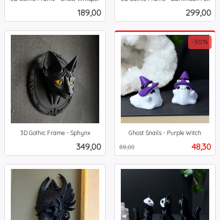
inkl.
inkl.
Pris
Pris
189,00
299,00
mva.
mva.
-30%
3D Gothic Frame - Sphynx
Ghost Snails - Purple Witch
inkl.
Rabatt
inkl.
Pris
Tilbud
349,00
48,30
69,00
mva.
mva.