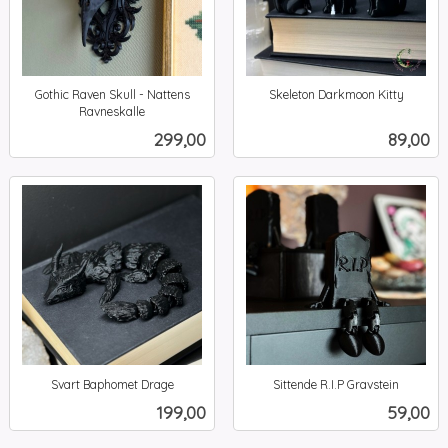
Gothic Raven Skull - Nattens
Skeleton Darkmoon Kitty
inkl.
Ravneskalle
inkl.
mva.
Pris
Pris
299,00
89,00
mva.
Svart Baphomet Drage
Sittende R.I.P Gravstein
inkl.
inkl.
Pris
Pris
199,00
59,00
mva.
mva.