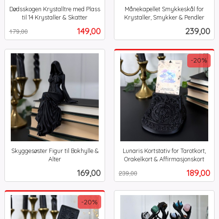
Dødsskogen Krystalltre med Plass
Månekapellet Smykkeskål for
til 14 Krystaller & Skatter
Krystaller, Smykker & Pendler
Rabatt
inkl.
inkl.
Tilbud
Pris
149,00
239,00
179,00
mva.
mva.
-20%
Skyggesøster Figur til Bokhylle &
Lunaris Kortstativ for Tarotkort,
Alter
Orakelkort & Affirmasjonskort
inkl.
Rabatt
inkl.
Pris
Tilbud
169,00
189,00
239,00
mva.
mva.
-20%