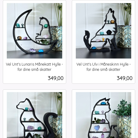
Vel Unt's Lunaris Månekatt Hylle -
Vel Unt's Ulv i Måneskinn Hylle -
for dine små skatter
for dine små skatter
inkl.
inkl.
Pris
Pris
349,00
349,00
mva.
mva.