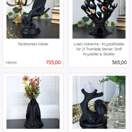
Tarotkortets Vokter
Livets Voktertre - Krystallholder
Rabatt
inkl.
for 21 Tromlede Steiner, Små
mva.
Krystaller & Skatter
inkl.
Tilbud
Pris
155,00
365,00
199,00
mva.