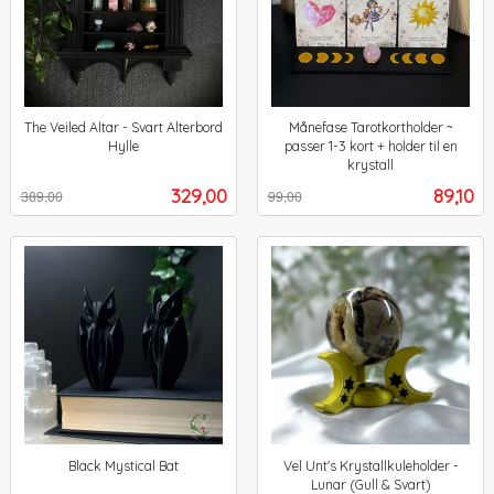
The Veiled Altar - Svart Alterbord
Månefase Tarotkortholder ~
Hylle
passer 1-3 kort + holder til en
Rabatt
inkl.
krystall
Rabatt
inkl.
mva.
Tilbud
Tilbud
329,00
89,10
389,00
99,00
mva.
Black Mystical Bat
Vel Unt's Krystallkuleholder -
inkl.
Lunar (Gull & Svart)