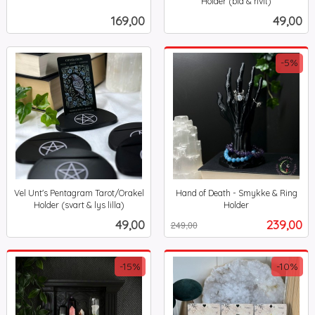
inkl.
Holder (blå & hvit)
inkl.
mva.
Pris
Pris
169,00
49,00
mva.
-5%
Vel Unt's Pentagram Tarot/Orakel
Hand of Death - Smykke & Ring
Holder (svart & lys lilla)
Holder
inkl.
Rabatt
inkl.
Pris
Tilbud
49,00
239,00
249,00
mva.
mva.
-15%
-10%