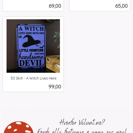
inkl.
mva.
Pris
Pris
69,00
65,00
mva.
3D Skilt - A Witch Lives Here
inkl.
Pris
99,00
mva.