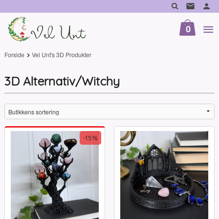
Gå
til
innholdet
0
Forside
Vel Unt's 3D Produkter
3D Alternativ/Witchy
-15%