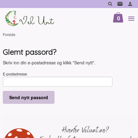
Gå
til
innholdet
0
Forside
Glemt passord?
Skriv inn din e-postadresse og klikk "Send nytt".
E-postadresse