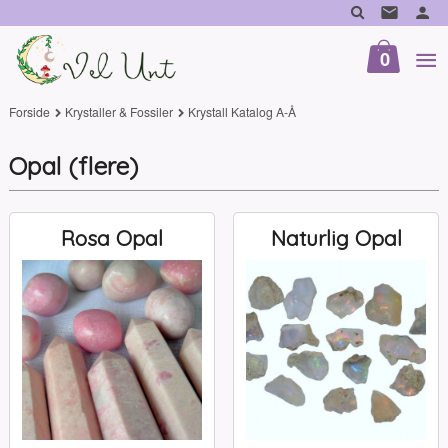
Gå
til
innholdet
0
Forside
Krystaller & Fossiler
Krystall Katalog A-Å
Opal (flere)
Rosa Opal
Naturlig Opal