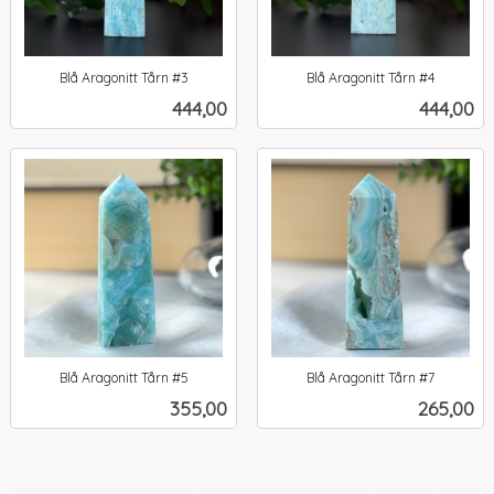
Blå Aragonitt Tårn #3
Blå Aragonitt Tårn #4
inkl.
inkl.
Pris
Pris
444,00
444,00
mva.
mva.
Blå Aragonitt Tårn #5
Blå Aragonitt Tårn #7
inkl.
inkl.
Pris
Pris
355,00
265,00
mva.
mva.