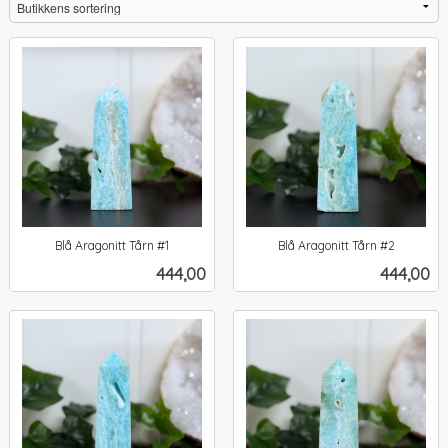
Blå Aragonitt Tårn #1
Blå Aragonitt Tårn #2
inkl.
inkl.
Pris
Pris
444,00
444,00
mva.
mva.