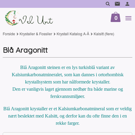
Gå
til
innholdet
0
Forside
Krystaller & Fossiler
Krystall Katalog A-Å
Kalsitt (flere)
Blå Aragonitt
Blå Aragonitt steinen er en lys turkisblå variant av
Kalsiumkarbonatmineralet, som kan dannes i ortorhombisk
krystallsystem som har nålformede krystaller.
Den er vanligvis laget gjennom nedbør fra både marine og
ferskvannsmiljøer.
Blå Aragonitt krystaller er et Kalsiumkarbonatmineral som er veldig
nært beslektet med Kalsitt, og derfor kan du ofte finne den i en
rekke farger.