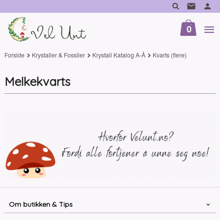
Gå
til
innholdet
0
Forside
Krystaller & Fossiler
Krystall Katalog A-Å
Kvarts (flere)
Melkekvarts
Om butikken & Tips