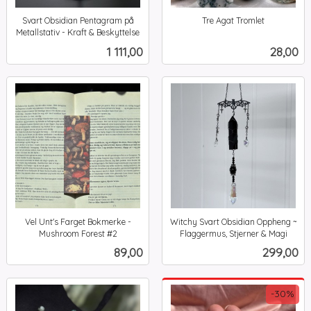
Svart Obsidian Pentagram på
Tre Agat Tromlet
inkl.
Metallstativ - Kraft & Beskyttelse
inkl.
mva.
Pris
Pris
1 111,00
28,00
mva.
Vel Unt's Farget Bokmerke -
Witchy Svart Obsidian Oppheng ~
Mushroom Forest #2
Flaggermus, Stjerner & Magi
inkl.
inkl.
Pris
Pris
89,00
299,00
mva.
mva.
-30%