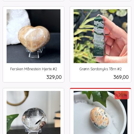
Fersken Månestein Hjerte #2
Grønn Sardonyks Tårn #2
inkl.
inkl.
Pris
Pris
329,00
369,00
mva.
mva.
-20%