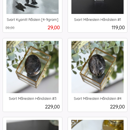
Svart Kyanitt Råstein [4-9gram]
Svart Månestein Håndstein #1
Rabatt
inkl.
inkl.
Tilbud
Pris
29,00
119,00
39,00
mva.
mva.
Svart Månestein Håndstein #3
Svart Månestein Håndstein #4
inkl.
inkl.
Pris
Pris
229,00
229,00
mva.
mva.