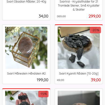
Svart Obsidian Råbiter, 20-40g
Svartrot - Krystallholder for 21
inkl.
Tromlede Steiner, Små Krystaller
mva.
& Skatter
Rabatt
inkl.
Pris
Tilbud
34,00
299,00
365,00
mva.
-20%
Svart Månestein Håndstein #2
Svart Kyanitt Råstein [10-20g]
inkl.
Rabatt
inkl.
Pris
Tilbud
199,00
39,00
49,00
mva.
mva.
-15%