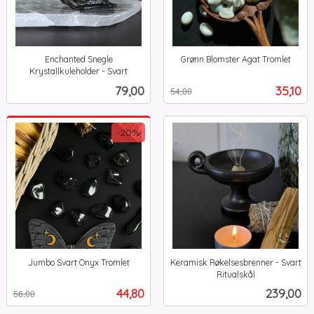
Enchanted Snegle
Grønn Blomster Agat Tromlet
Rabatt
inkl.
Krystallkuleholder - Svart
inkl.
mva.
Pris
Tilbud
79,00
35,10
54,00
mva.
-20%
Jumbo Svart Onyx Tromlet
Keramisk Røkelsesbrenner - Svart
Rabatt
inkl.
Ritualskål
inkl.
mva.
Tilbud
Pris
44,80
239,00
56,00
mva.