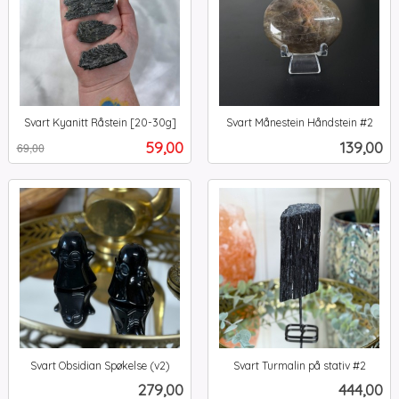
Svart Kyanitt Råstein [20-30g]
Svart Månestein Håndstein #2
Rabatt
inkl.
inkl.
Tilbud
Pris
59,00
139,00
69,00
mva.
mva.
Svart Obsidian Spøkelse (v2)
Svart Turmalin på stativ #2
inkl.
inkl.
Pris
Pris
279,00
444,00
mva.
mva.