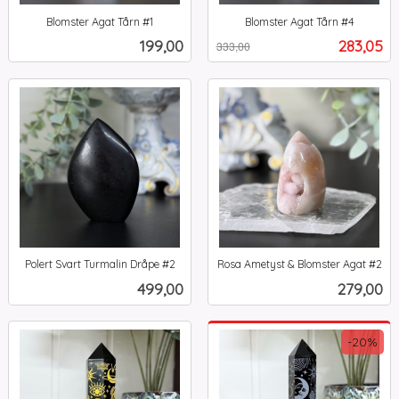
Blomster Agat Tårn #1
Blomster Agat Tårn #4
inkl.
Rabatt
inkl.
Pris
Tilbud
199,00
283,05
333,00
mva.
mva.
Polert Svart Turmalin Dråpe #2
Rosa Ametyst & Blomster Agat #2
inkl.
inkl.
Pris
Pris
499,00
279,00
mva.
mva.
-20%