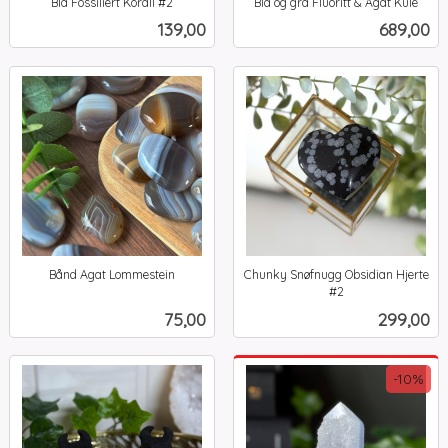
Blå Fossiliert Korall #2
Blå og grå Fluoritt & Agat Kule
inkl.
inkl.
Pris
Pris
139,00
689,00
mva.
mva.
Bånd Agat Lommestein
Chunky Snøfnugg Obsidian Hjerte
inkl.
#2
inkl.
mva.
Pris
Pris
75,00
299,00
mva.
-10%