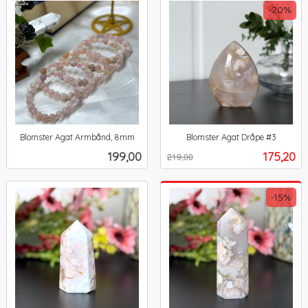
-20%
Blomster Agat Armbånd, 8mm
Blomster Agat Dråpe #3
inkl.
Rabatt
inkl.
Pris
Tilbud
199,00
175,20
219,00
mva.
mva.
-15%