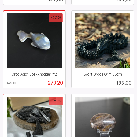
mva.
mva.
-20%
Orca Agat Spekkhogger #2
Svart Drage Orm 55cm
Rabatt
inkl.
inkl.
Tilbud
Pris
279,20
199,00
349,00
mva.
mva.
-25%