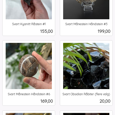
Svart Kyanitt Råstein #1
Svart Månestein Håndstein #3
inkl.
inkl.
Pris
Pris
155,00
199,00
mva.
mva.
Svart Månestein Håndstein #6
Svart Obsidian Råbiter (flere valg)
inkl.
inkl.
Pris
Pris
169,00
20,00
mva.
mva.