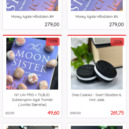
Money Agate Håndstein #4
Money Agate Håndstein #6
inkl.
inkl.
Pris
Pris
279,00
279,00
mva.
mva.
-20%
-25%
NY LAV PRIS + TILBUD:
Oreo Cookies - Svart Obsidian &
Sukkerspinn Agat Tromlet
Hvit Jade
Rabatt
inkl.
(Jumbo Størrelse)
Rabatt
inkl.
mva.
Tilbud
Tilbud
49,60
261,75
62,00
349,00
mva.