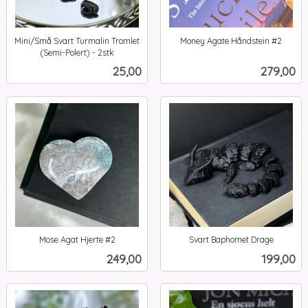
Mini/Små Svart Turmalin Tromlet
Money Agate Håndstein #2
inkl.
(Semi-Polert) - 2stk
inkl.
mva.
Pris
Pris
25,00
279,00
mva.
Mose Agat Hjerte #2
Svart Baphomet Drage
inkl.
inkl.
Pris
Pris
249,00
199,00
mva.
mva.