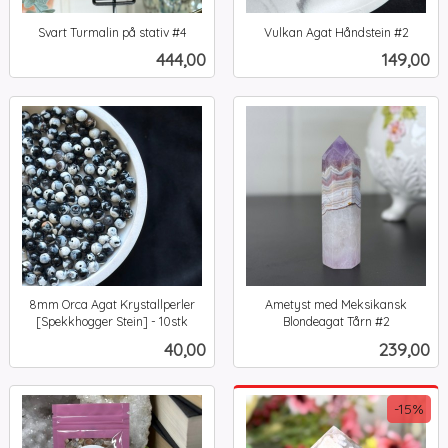
Svart Turmalin på stativ #4
Vulkan Agat Håndstein #2
inkl.
inkl.
Pris
Pris
444,00
149,00
mva.
mva.
8mm Orca Agat Krystallperler
Ametyst med Meksikansk
[Spekkhogger Stein] - 10stk
Blondeagat Tårn #2
inkl.
inkl.
Pris
Pris
40,00
239,00
mva.
mva.
-15%