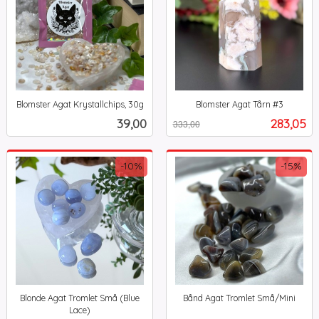
Blomster Agat Krystallchips, 30g
Blomster Agat Tårn #3
inkl.
Rabatt
inkl.
Pris
Tilbud
39,00
283,05
333,00
mva.
mva.
-10%
-15%
Blonde Agat Tromlet Små (Blue
Bånd Agat Tromlet Små/Mini
Rabatt
inkl.
Lace)