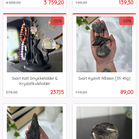
Tilbud
Tilbud
3 759,20
139,30
4 699,00
199,00
mva.
-15%
-25%
Svart Katt Smykkeholder &
Svart Kyanitt Råstein [35-45g]
Rabatt
inkl.
Krystallkuleholder
Rabatt
inkl.
mva.
Tilbud
Tilbud
237,15
89,00
279,00
119,00
mva.