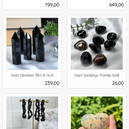
inkl.
inkl.
Pris
Pris
199,00
649,00
mva.
mva.
Svart Obsidian Tårn 8-9cm
Svart Sardonyx Tromlet Små
inkl.
inkl.
Pris
Pris
239,00
26,00
mva.
mva.