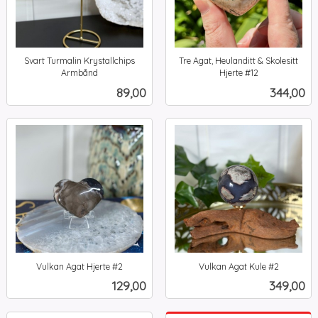
Svart Turmalin Krystallchips
Tre Agat, Heulanditt & Skolesitt
Armbånd
Hjerte #12
inkl.
inkl.
Pris
Pris
89,00
344,00
mva.
mva.
Vulkan Agat Hjerte #2
Vulkan Agat Kule #2
inkl.
inkl.
Pris
Pris
129,00
349,00
mva.
mva.