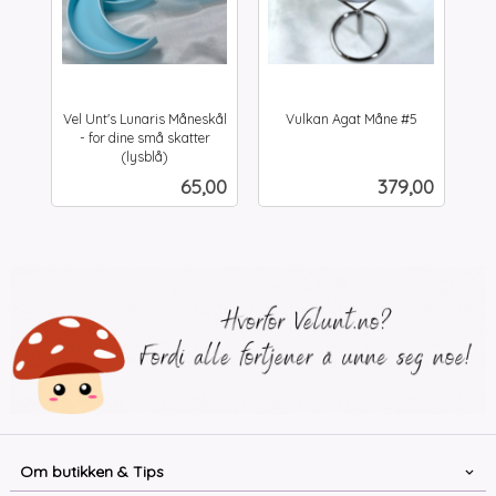
Vel Unt's Lunaris Måneskål
Vulkan Agat Måne #5
inkl.
- for dine små skatter
mva.
(lysblå)
inkl.
Pris
Pris
65,00
379,00
mva.
Om butikken & Tips