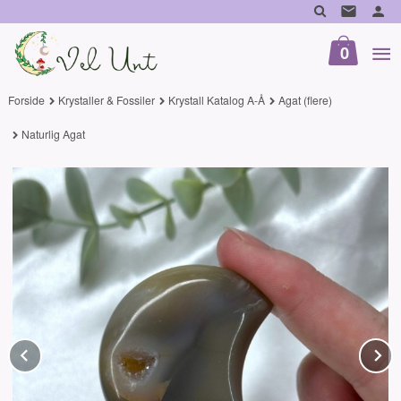
Gå
til
innholdet
0
Forside
Krystaller & Fossiler
Krystall Katalog A-Å
Agat (flere)
Naturlig Agat
Prev
N