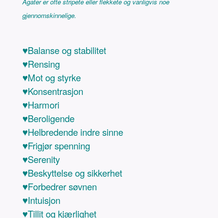
Agater er ofte stripete eller flekkete og vanligvis noe
gjennomskinnelige.
♥Balanse og stabilitet
♥Rensing
♥Mot og styrke
♥Konsentrasjon
♥Harmori
♥Beroligende
♥Helbredende indre sinne
♥Frigjør spenning
♥Serenity
♥Beskyttelse og sikkerhet
♥Forbedrer søvnen
♥Intuisjon
♥Tillit og kjærlighet