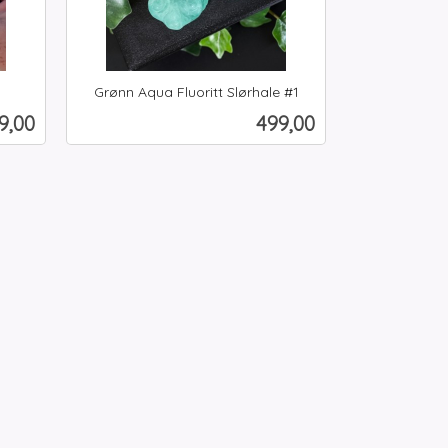
Grønn Aqua Fluoritt Slørhale #1
inkl.
is
Pris
9,00
499,00
mva.
Kjøp