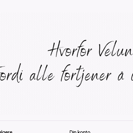
elgere
Din konto