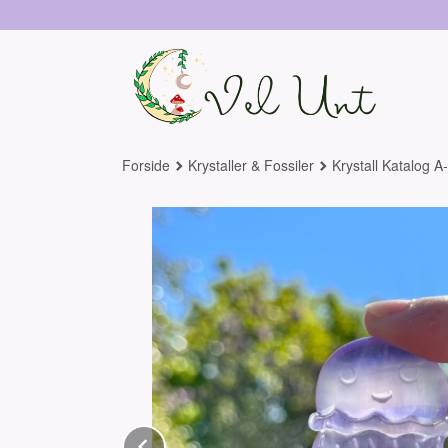
Gå
til
innholdet
Forside
Krystaller & Fossiler
Krystall Katalog A
Prev