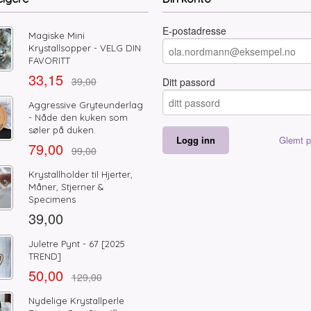
E-postadresse
Magiske Mini
Krystallsopper - VELG DIN
FAVORITT
33,15
39,00
Ditt passord
Aggressive Gryteunderlag
- Nåde den kuken som
søler på duken.
Glemt p
79,00
99,00
Krystallholder til Hjerter,
Måner, Stjerner &
Specimens
39,00
Juletre Pynt - 67 [2025
TREND]
50,00
129,00
Nydelige Krystallperle