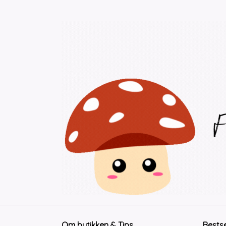
Kjøp
Om butikken & Tips
Bests