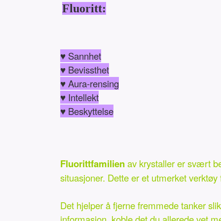
Fluoritt:
♥ Sannhet
♥ Bevissthet
♥ Aura-rensing
♥ Intellekt
♥ Beskyttelse
Fluorittfamilien
av krystaller er svært b
situasjoner. Dette er et utmerket verktøy 
Det hjelper å fjerne fremmede tanker sli
informasjon, koble det du allerede vet m