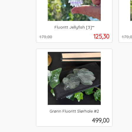
Fluoritt Jellyfish [3]**
Rabatt
inkl.
Rabat
inkl.
Tilbud
125,30
179,00
179,
mva.
mva.
Kjøp
Grønn Fluoritt Slørhale #2
inkl.
Pris
499,00
mva.