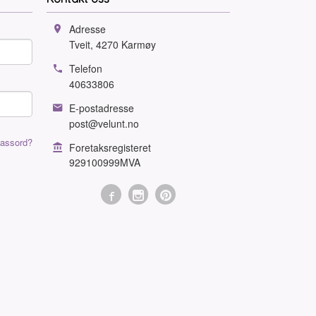
Adresse
Tveit
,
4270
Karmøy
Telefon
40633806
E-postadresse
post@velunt.no
assord?
Foretaksregisteret
929100999MVA