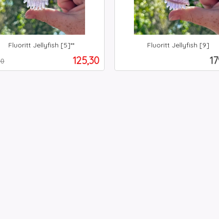
Fluoritt Jellyfish [5]**
Fluoritt Jellyfish [9]
t
inkl.
Tilbud
Pr
125,30
17
00
mva.
Kjøp
Kjøp