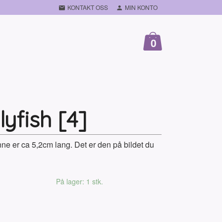
KONTAKT OSS
MIN KONTO
0
lyfish [4]
enne er ca 5,2cm lang. Det er den på bildet du
På lager: 1 stk.