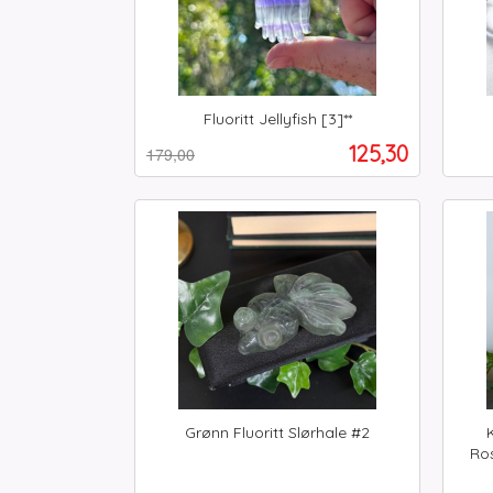
Fluoritt Jellyfish [3]**
Rabatt
inkl.
inkl.
Tilbud
125,30
179,00
mva.
mva.
Kjøp
Grønn Fluoritt Slørhale #2
inkl.
Ros
mva.