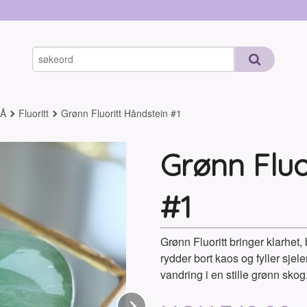
-Å
Fluoritt
Grønn Fluoritt Håndstein #1
Grønn Fluo
#1
Grønn Fluoritt bringer klarhet,
rydder bort kaos og fyller sje
vandring i en stille grønn sko
Next