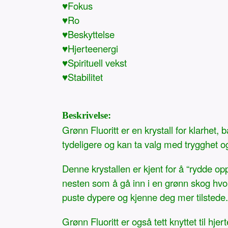
♥Fokus
♥Ro
♥Beskyttelse
♥Hjerteenergi
♥Spirituell vekst
♥Stabilitet
Beskrivelse:
Grønn Fluoritt er en krystall for klarhet, 
tydeligere og kan ta valg med trygghet o
Denne krystallen er kjent for å “rydde opp
nesten som å gå inn i en grønn skog hvor alt
puste dypere og kjenne deg mer tilstede.
Grønn Fluoritt er også tett knyttet til hj