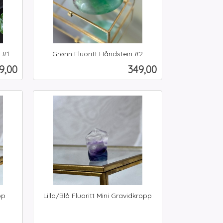
 #1
Grønn Fluoritt Håndstein #2
inkl.
is
Pris
9,00
349,00
mva.
Kjøp
pp
Lilla/Blå Fluoritt Mini Gravidkropp
inkl.
mva.