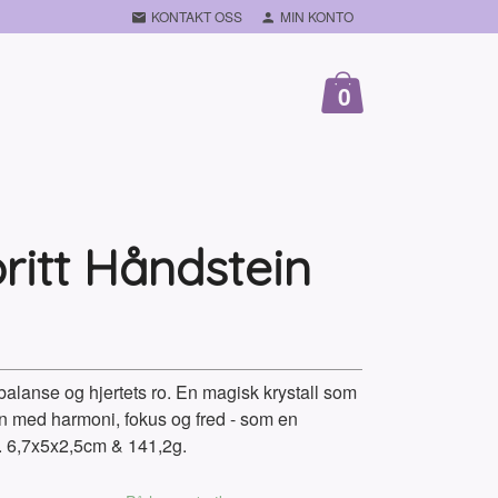
KONTAKT OSS
MIN KONTO
0
ritt Håndstein
 balanse og hjertets ro. En magisk krystall som
len med harmoni, fokus og fred - som en
g. 6,7x5x2,5cm & 141,2g.