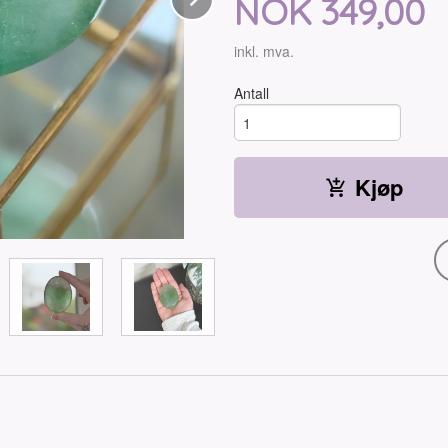
Pris
NOK
349,00
inkl. mva.
Antall
Kjøp