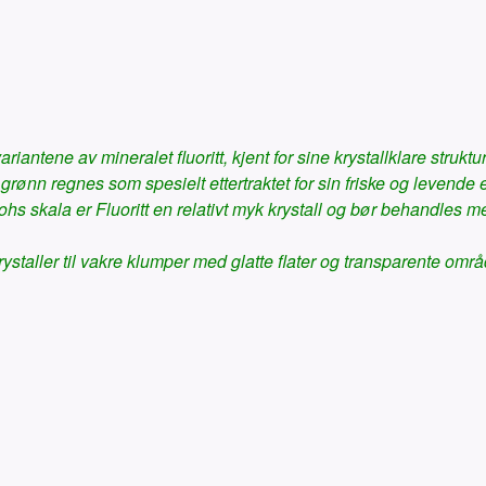
iantene av mineralet fluoritt, kjent for sine krystallklare strukt
 grønn regnes som spesielt ettertraktet for sin friske og levende 
 skala er Fluoritt en relativt myk krystall og bør behandles med
rystaller til vakre klumper med glatte flater og transparente o