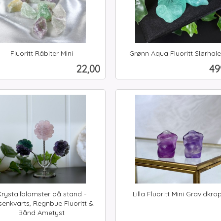
Fluoritt Råbiter Mini
Grønn Aqua Fluoritt Slørhale
inkl.
Pris
Pr
22,00
49
mva.
Kjøp
Kjøp
Krystallblomster på stand -
Lilla Fluoritt Mini Gravidkro
inkl.
enkvarts, Regnbue Fluoritt &
Bånd Ametyst
mva.