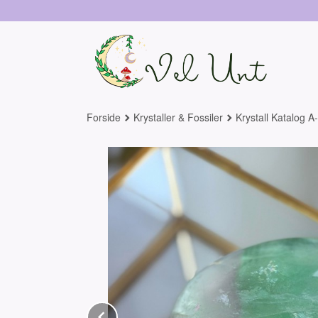
Gå
til
innholdet
Forside
Krystaller & Fossiler
Krystall Katalog A
Prev