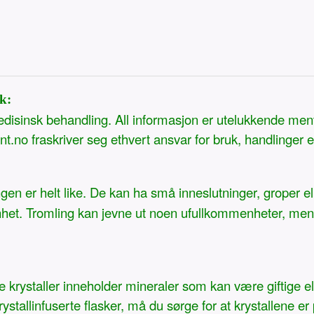
k:
medisinsk behandling. All informasjon er utelukkende men
t.no fraskriver seg ethvert ansvar for bruk, handlinger 
ngen er helt like. De kan ha små inneslutninger, groper el
nhet. Tromling kan jevne ut noen ufullkommenheter, men ik
ge krystaller inneholder mineraler som kan være giftige 
stallinfuserte flasker, må du sørge for at krystallene er