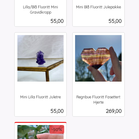
Lilla/Blå Fluoritt Mini
Mini Blå Fluoritt Julepakke
inkl.
Gravidkropp
inkl.
mva.
Pris
Pris
55,00
55,00
mva.
Mini Lilla Fluoritt Juletre
Regnbue Fluoritt Fasettert
inkl.
Hjerte
inkl.
mva.
Pris
Pris
55,00
269,00
mva.
-50%