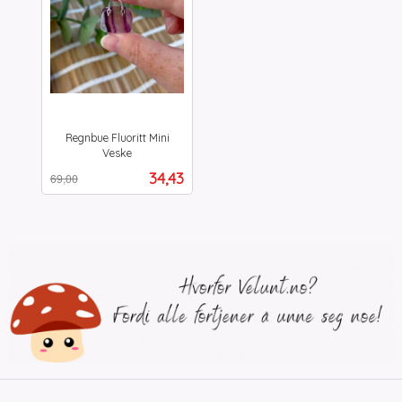
Regnbue Fluoritt Mini
Veske
Rabatt
inkl.
Tilbud
34,43
69,00
mva.