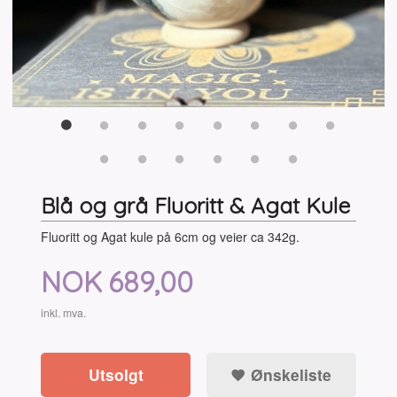
Blå og grå Fluoritt & Agat Kule
Fluoritt og Agat kule på 6cm og veier ca 342g.
Pris
NOK
689,00
inkl. mva.
Utsolgt
Ønskeliste