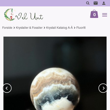
Gå
til
innholdet
0
Forside
Krystaller & Fossiler
Krystall Katalog A-Å
Fluoritt
Prev
N