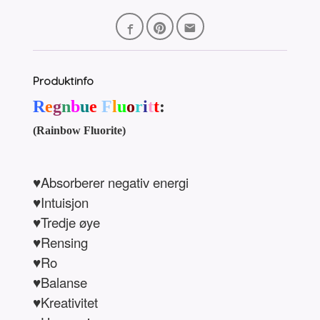
Produktinfo
R
e
g
n
b
u
e
F
l
u
o
r
i
t
t
:
(Rainbow Fluorite)
♥Absorberer negativ energi
♥Intuisjon
♥Tredje øye
♥Rensing
♥Ro
♥Balanse
♥Kreativitet