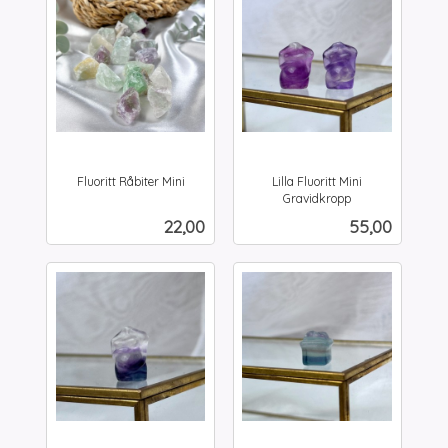
Fluoritt Råbiter Mini
Lilla Fluoritt Mini
inkl.
Gravidkropp
inkl.
mva.
Pris
Pris
22,00
55,00
mva.