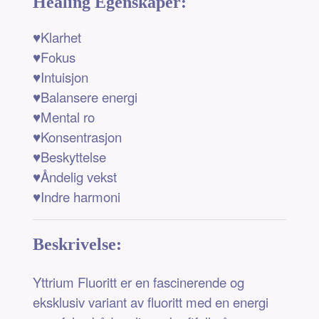
Healing Egenskaper:
♥Klarhet
♥Fokus
♥Intuisjon
♥Balansere energi
♥Mental ro
♥Konsentrasjon
♥Beskyttelse
♥Åndelig vekst
♥Indre harmoni
Beskrivelse:
Yttrium Fluoritt er en fascinerende og
eksklusiv variant av fluoritt med en energi