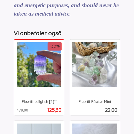
and energetic purposes, and should never be
taken as medical advice.
Vi anbefaler også
-30%
Fluoritt Jellyfish [3]**
Fluoritt Råbiter Mini
Rabatt
inkl.
inkl.
Tilbud
Pris
125,30
22,00
179,00
mva.
mva.