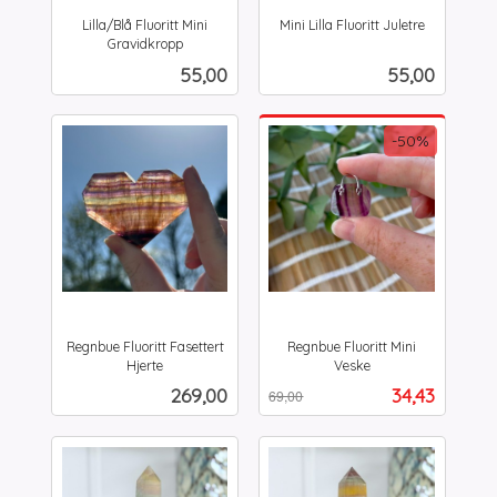
Lilla/Blå Fluoritt Mini
Mini Lilla Fluoritt Juletre
inkl.
Gravidkropp
inkl.
mva.
Pris
Pris
55,00
55,00
mva.
-50%
Regnbue Fluoritt Fasettert
Regnbue Fluoritt Mini
Hjerte
Veske
inkl.
Rabatt
inkl.
Pris
Tilbud
269,00
34,43
69,00
mva.
mva.