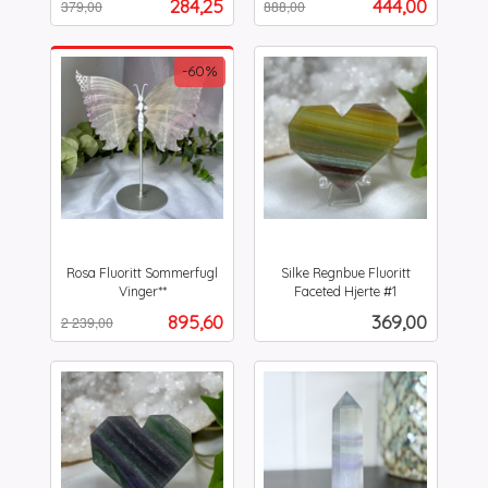
Tilbud
Tilbud
284,25
444,00
379,00
888,00
mva.
mva.
-60%
Rosa Fluoritt Sommerfugl
Silke Regnbue Fluoritt
Vinger**
Faceted Hjerte #1
Rabatt
inkl.
inkl.
Tilbud
Pris
895,60
369,00
2 239,00
mva.
mva.