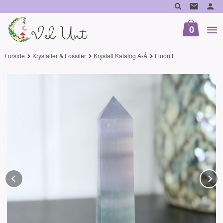
Gå
til
innholdet
0
Forside
Krystaller & Fossiler
Krystall Katalog A-Å
Fluoritt
Prev
N