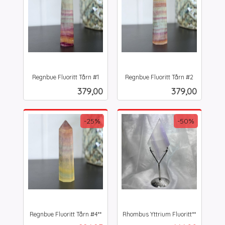
Regnbue Fluoritt Tårn #1
Regnbue Fluoritt Tårn #2
inkl.
inkl.
Pris
Pris
379,00
379,00
mva.
mva.
-25%
-50%
Regnbue Fluoritt Tårn #4**
Rhombus Yttrium Fluoritt**
Rabatt
inkl.
Rabatt
inkl.