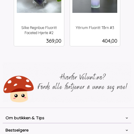
Silke Regnbue Fluoritt
Yttrium Fluoritt Tårn #3
inkl.
Faceted Hjerte #2
inkl.
mva.
Pris
Pris
369,00
404,00
mva.
Om butikken & Tips
Bestselgere