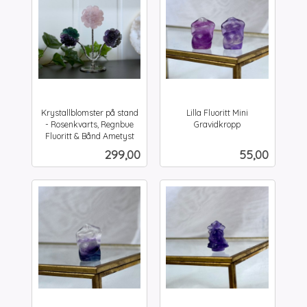
Krystallblomster på stand
Lilla Fluoritt Mini
- Rosenkvarts, Regnbue
Gravidkropp
inkl.
Fluoritt & Bånd Ametyst
inkl.
mva.
Pris
Pris
299,00
55,00
mva.