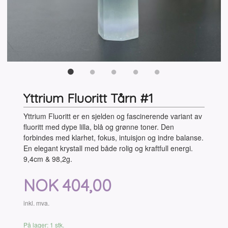
Yttrium Fluoritt Tårn #1
Yttrium Fluoritt er en sjelden og fascinerende variant av
fluoritt med dype lilla, blå og grønne toner. Den
forbindes med klarhet, fokus, intuisjon og indre balanse.
En elegant krystall med både rolig og kraftfull energi.
9,4cm & 98,2g.
Pris
NOK
404,00
inkl. mva.
På lager: 1 stk.