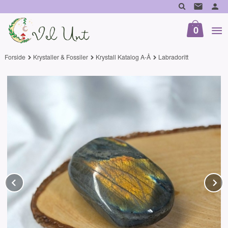
Gå
til
innholdet
0
Forside
Krystaller & Fossiler
Krystall Katalog A-Å
Labradoritt
Prev
N