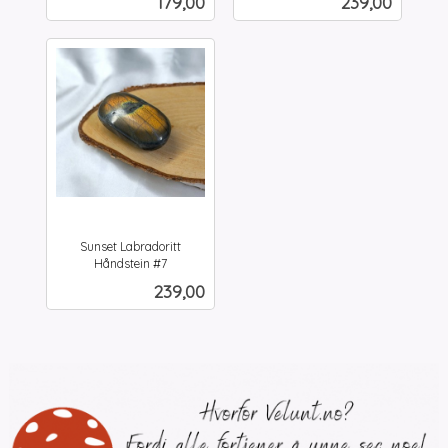
Pris
Pris
179,00
239,00
mva.
mva.
Sunset Labradoritt
Håndstein #7
inkl.
Pris
239,00
mva.