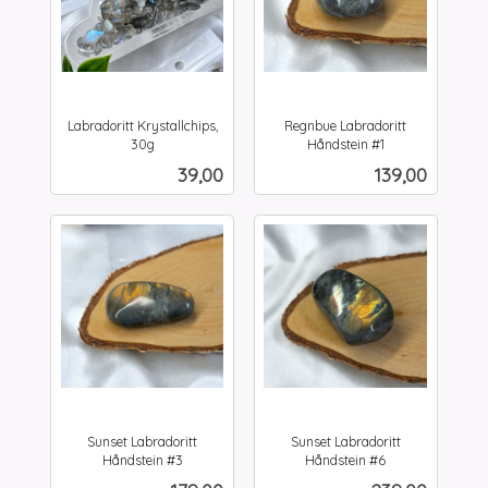
Labradoritt Krystallchips,
Regnbue Labradoritt
30g
Håndstein #1
inkl.
inkl.
Pris
Pris
39,00
139,00
mva.
mva.
Sunset Labradoritt
Sunset Labradoritt
Håndstein #3
Håndstein #6
inkl.
inkl.