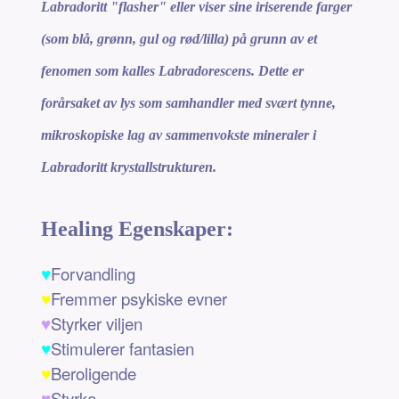
Labradoritt "flasher" eller viser sine iriserende farger
(som blå, grønn, gul og rød/lilla) på grunn av et
fenomen som kalles Labradorescens. Dette er
forårsaket av lys som samhandler med svært tynne,
mikroskopiske lag av sammenvokste mineraler i
Labradoritt krystallstrukturen.
Healing Egenskaper:
♥
Forvandling
♥
Fremmer psykiske evner
♥
Styrker viljen
♥
Stimulerer fantasien
♥
Beroligende
♥
Styrke