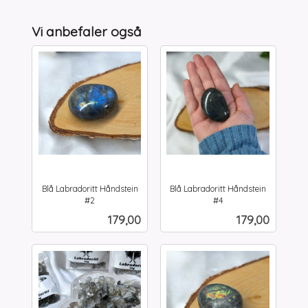
Vi anbefaler også
Blå Labradoritt Håndstein
Blå Labradoritt Håndstein
#2
#4
inkl.
inkl.
Pris
Pris
179,00
179,00
mva.
mva.