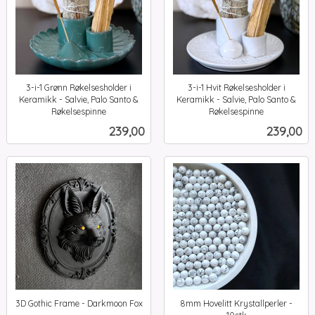
3-i-1 Grønn Røkelsesholder i
3-i-1 Hvit Røkelsesholder i
Keramikk - Salvie, Palo Santo &
Keramikk - Salvie, Palo Santo &
Røkelsespinne
Røkelsespinne
inkl.
inkl.
Pris
Pris
239,00
239,00
mva.
mva.
3D Gothic Frame - Darkmoon Fox
8mm Hovelitt Krystallperler -
inkl.