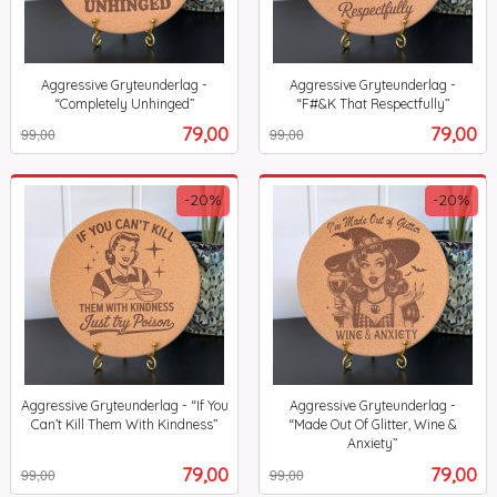
Aggressive Gryteunderlag -
Aggressive Gryteunderlag -
“Completely Unhinged”
“F#&K That Respectfully”
Rabatt
inkl.
Rabatt
inkl.
Tilbud
Tilbud
79,00
79,00
99,00
99,00
mva.
mva.
-20%
-20%
Aggressive Gryteunderlag - “If You
Aggressive Gryteunderlag -
Can’t Kill Them With Kindness”
“Made Out Of Glitter, Wine &
Rabatt
inkl.
Anxiety”
Rabatt
inkl.
mva.
Tilbud
Tilbud
79,00
79,00
99,00
99,00
mva.