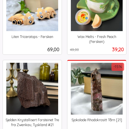
Liten Triceratops - Fersken
Wax Melts - Fresh Peach
inkl.
(Fersken)
Rabatt
inkl.
mva.
Pris
Tilbud
69,00
39,20
49,00
mva.
-15%
Sjelden Krystallisert Forsteinet Tre
Sjokolade Rhodokrositt Tårn [21]
Rabatt
inkl.
fra Zwenkau, Tyskland #21