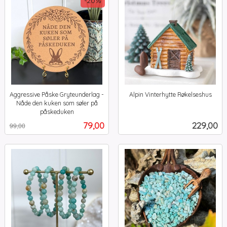
-20%
Aggressive Påske Gryteunderlag -
Alpin Vinterhytte Røkelseshus
inkl.
Nåde den kuken som søler på
mva.
påskeduken
Rabatt
inkl.
Tilbud
Pris
79,00
229,00
99,00
mva.