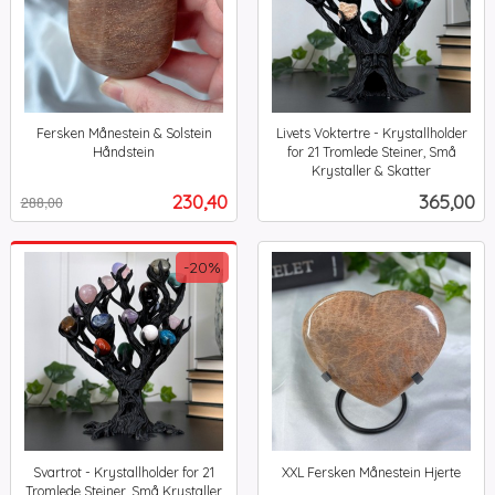
Fersken Månestein & Solstein
Livets Voktertre - Krystallholder
Håndstein
for 21 Tromlede Steiner, Små
Rabatt
inkl.
Krystaller & Skatter
inkl.
mva.
Tilbud
Pris
230,40
365,00
288,00
mva.
-20%
Svartrot - Krystallholder for 21
XXL Fersken Månestein Hjerte
inkl.
Tromlede Steiner, Små Krystaller