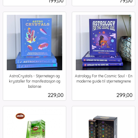
Pris
Pris
199,00
79,00
mva.
mva.
AstroCrystals - Stjernetegn og
Astrology For the Cosmic Soul - En
krystaller for manifestasjon og
moderne guide til stjernetegnene
inkl.
balanse
inkl.
mva.
Pris
Pris
229,00
299,00
mva.