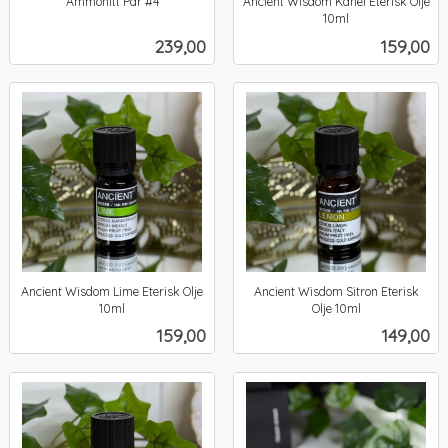
Ammonitt Par #4
Ancient Wisdom Kanel Eterisk Olje
inkl.
10ml
inkl.
mva.
Pris
Pris
239,00
159,00
mva.
Ancient Wisdom Lime Eterisk Olje
Ancient Wisdom Sitron Eterisk
10ml
Olje 10ml
inkl.
inkl.
Pris
Pris
159,00
149,00
mva.
mva.