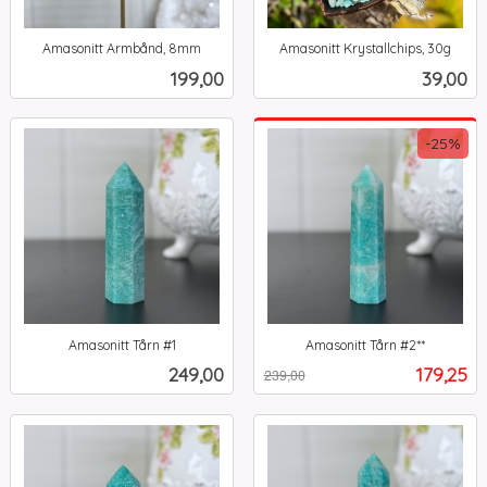
Amasonitt Armbånd, 8mm
Amasonitt Krystallchips, 30g
inkl.
inkl.
Pris
Pris
199,00
39,00
mva.
mva.
-25%
Amasonitt Tårn #1
Amasonitt Tårn #2**
inkl.
Rabatt
inkl.
Pris
Tilbud
249,00
179,25
239,00
mva.
mva.