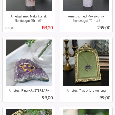
Ametyst med Meksikansk
Ametyst med Meksikansk
Blondeagat Tårn #1**
Blondeagat Tårn #2
Rabatt
inkl.
inkl.
Tilbud
Pris
191,20
239,00
239,00
mva.
mva.
Ametyst Ring ~JUSTERBAR~
Ametyst Tree of Life Anheng
inkl.
inkl.
Pris
Pris
99,00
99,00
mva.
mva.