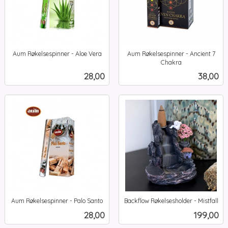
Aum Røkelsespinner - Aloe Vera
Aum Røkelsespinner - Ancient 7
inkl.
Chakra
inkl.
mva.
Pris
Pris
28,00
38,00
mva.
Aum Røkelsespinner - Palo Santo
Backflow Røkelsesholder - Mistfall
inkl.
inkl.
Pris
Pris
28,00
199,00
mva.
mva.