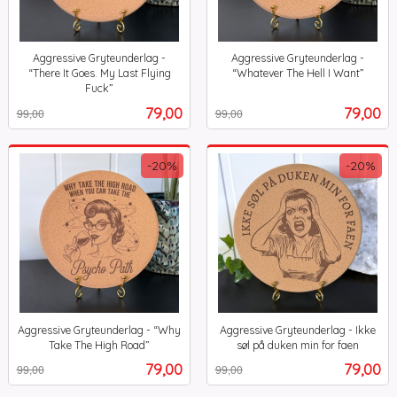
Aggressive Gryteunderlag -
Aggressive Gryteunderlag -
“There It Goes. My Last Flying
“Whatever The Hell I Want”
Rabatt
inkl.
Fuck”
Rabatt
inkl.
mva.
Tilbud
Tilbud
79,00
79,00
99,00
99,00
mva.
-20%
-20%
Aggressive Gryteunderlag - “Why
Aggressive Gryteunderlag - Ikke
Take The High Road”
søl på duken min for faen
Rabatt
inkl.
Rabatt
inkl.
Tilbud
Tilbud
79,00
79,00
99,00
99,00
mva.
mva.