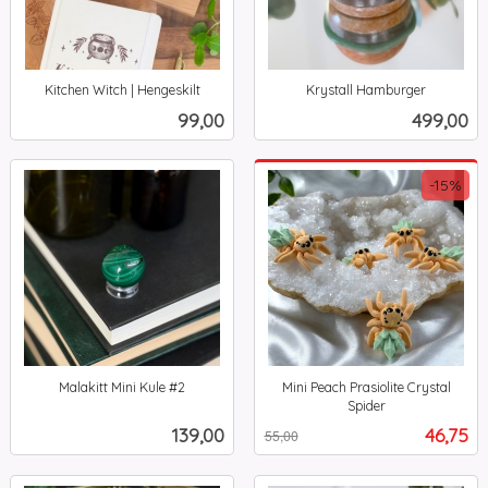
Kitchen Witch | Hengeskilt
Krystall Hamburger
inkl.
inkl.
Pris
Pris
99,00
499,00
mva.
mva.
-15%
Malakitt Mini Kule #2
Mini Peach Prasiolite Crystal
inkl.
Spider
Rabatt
inkl.
mva.
Pris
Tilbud
139,00
46,75
55,00
mva.