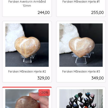
Fersken Aventurin Armbånd
Fersken Månestein Hjerte #1
inkl.
10mm
inkl.
mva.
Pris
Pris
244,00
255,00
mva.
Fersken Månestein Hjerte #2
Fersken Månestein Hjerte #3
inkl.
inkl.
Pris
Pris
329,00
349,00
mva.
mva.
-20%