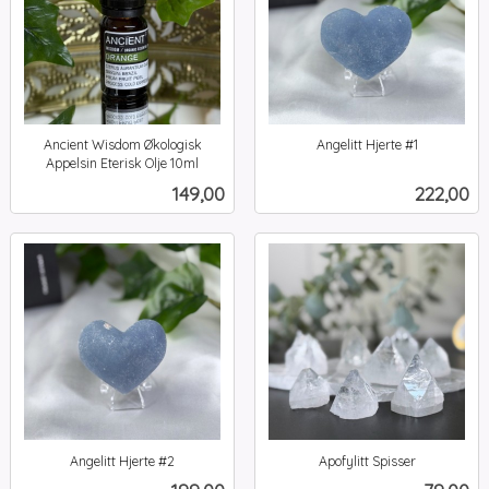
Ancient Wisdom Økologisk
Angelitt Hjerte #1
inkl.
Appelsin Eterisk Olje 10ml
inkl.
mva.
Pris
Pris
149,00
222,00
mva.
Angelitt Hjerte #2
Apofylitt Spisser
inkl.
inkl.