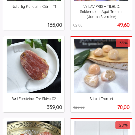
Naturlig Kundalini Citrin #1
NY LAV PRIS + TILBUD:
inkl.
Sukkerspinn Agat Tromlet
mva.
(Jumbo Størrelse)
Rabatt
inkl.
Pris
Tilbud
165,00
49,60
62,00
mva.
-35%
Rød Forsteinet Tre Skive #2
Stilbitt Tromlet
inkl.
Rabatt
inkl.
Pris
Tilbud
339,00
78,00
120,00
mva.
mva.
-20%