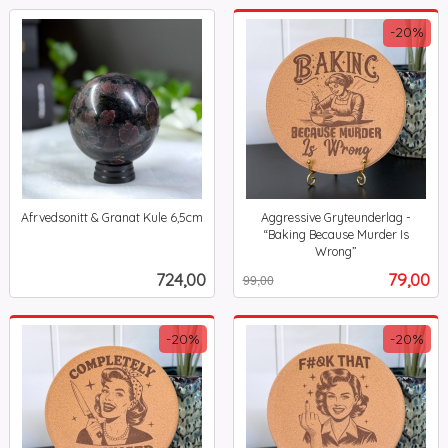
-20%
Afrvedsonitt & Granat Kule 6,5cm
Aggressive Gryteunderlag -
inkl.
“Baking Because Murder Is
mva.
Wrong”
Rabatt
inkl.
Pris
Tilbud
724,00
79,00
99,00
mva.
-20%
-20%