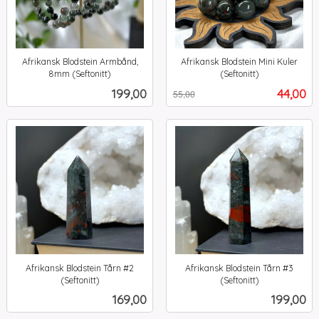
Afrikansk Blodstein Armbånd,
Afrikansk Blodstein Mini Kuler
8mm (Seftonitt)
(Seftonitt)
inkl.
Rabatt
inkl.
Pris
Tilbud
199,00
44,00
55,00
mva.
mva.
Afrikansk Blodstein Tårn #2
Afrikansk Blodstein Tårn #3
(Seftonitt)
(Seftonitt)
inkl.
inkl.
Pris
Pris
169,00
199,00
mva.
mva.