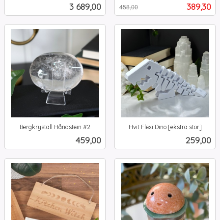
inkl.
mva.
Pris
Tilbud
3 689,00
389,30
458,00
mva.
Bergkrystall Håndstein #2
Hvit Flexi Dino [ekstra stor]
inkl.
inkl.
Pris
Pris
459,00
259,00
mva.
mva.