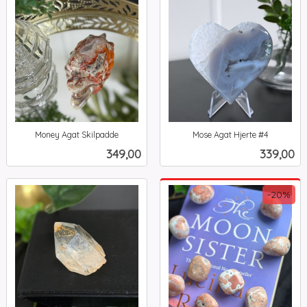
Money Agat Skilpadde
Mose Agat Hjerte #4
inkl.
inkl.
Pris
Pris
349,00
339,00
mva.
mva.
-20%