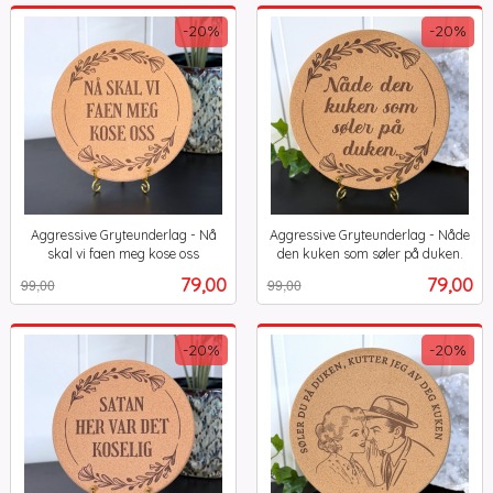
-20%
-20%
Aggressive Gryteunderlag - Nå
Aggressive Gryteunderlag - Nåde
skal vi faen meg kose oss
den kuken som søler på duken.
Rabatt
inkl.
Rabatt
inkl.
Tilbud
Tilbud
79,00
79,00
99,00
99,00
mva.
mva.
-20%
-20%