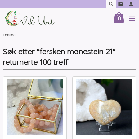
Gå
til
innholdet
0
Forside
Søk etter "fersken manestein 21"
returnerte 100 treff