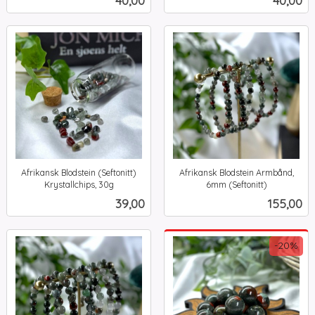
mva.
mva.
Afrikansk Blodstein (Seftonitt)
Afrikansk Blodstein Armbånd,
Krystallchips, 30g
6mm (Seftonitt)
inkl.
inkl.
Pris
Pris
39,00
155,00
mva.
mva.
-20%