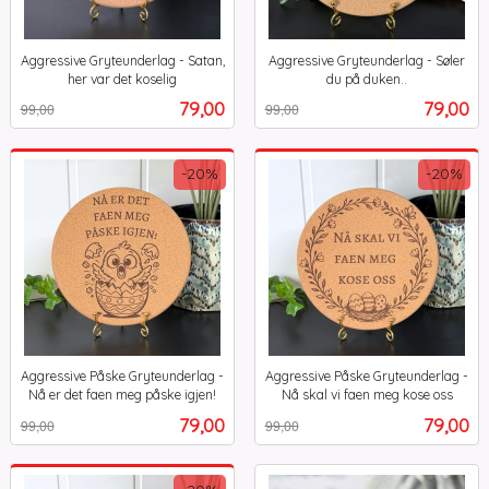
Aggressive Gryteunderlag - Satan,
Aggressive Gryteunderlag - Søler
her var det koselig
du på duken..
Rabatt
inkl.
Rabatt
inkl.
Tilbud
Tilbud
79,00
79,00
99,00
99,00
mva.
mva.
-20%
-20%
Aggressive Påske Gryteunderlag -
Aggressive Påske Gryteunderlag -
Nå er det faen meg påske igjen!
Nå skal vi faen meg kose oss
Rabatt
inkl.
Rabatt
inkl.
Tilbud
Tilbud
79,00
79,00
99,00
99,00
mva.
mva.