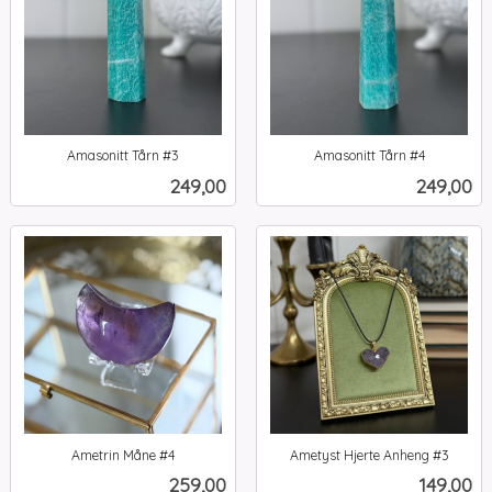
Amasonitt Tårn #3
Amasonitt Tårn #4
inkl.
inkl.
Pris
Pris
249,00
249,00
mva.
mva.
Ametrin Måne #4
Ametyst Hjerte Anheng #3
inkl.
inkl.
Pris
Pris
259,00
149,00