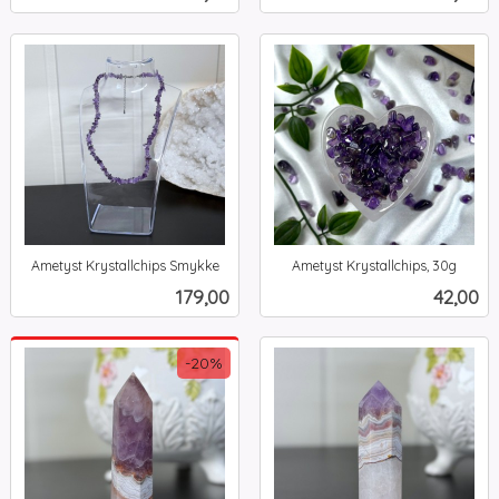
mva.
mva.
Ametyst Krystallchips Smykke
Ametyst Krystallchips, 30g
inkl.
inkl.
Pris
Pris
179,00
42,00
mva.
mva.
-20%