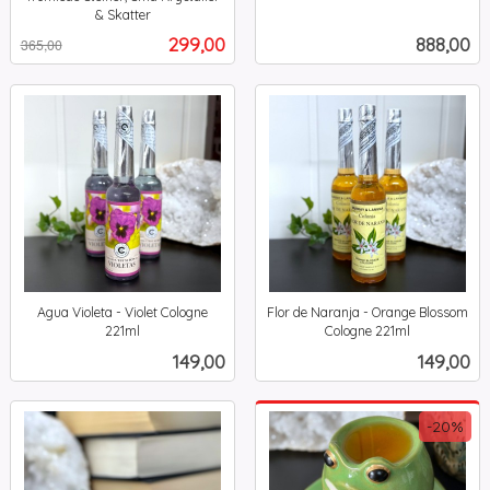
mva.
& Skatter
Rabatt
inkl.
Tilbud
Pris
299,00
888,00
365,00
mva.
Agua Violeta - Violet Cologne
Flor de Naranja - Orange Blossom
221ml
Cologne 221ml
inkl.
inkl.
Pris
Pris
149,00
149,00
mva.
mva.
-20%