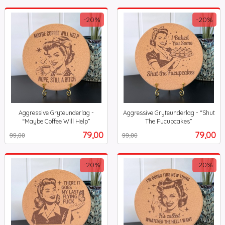
-20%
-20%
Aggressive Gryteunderlag -
Aggressive Gryteunderlag - “Shut
“Maybe Coffee Will Help”
The Fucupcakes”
Rabatt
inkl.
Rabatt
inkl.
Tilbud
Tilbud
79,00
79,00
99,00
99,00
mva.
mva.
-20%
-20%