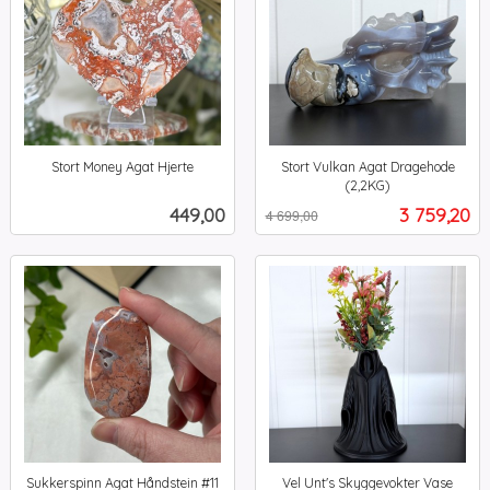
Stort Money Agat Hjerte
Stort Vulkan Agat Dragehode
inkl.
(2,2KG)
Rabatt
inkl.
mva.
Pris
Tilbud
449,00
3 759,20
4 699,00
mva.
Sukkerspinn Agat Håndstein #11
Vel Unt's Skyggevokter Vase