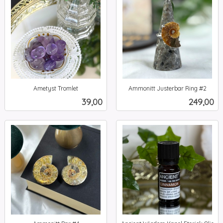
Ametyst Tromlet
Ammonitt Justerbar Ring #2
inkl.
inkl.
Pris
Pris
39,00
249,00
mva.
mva.