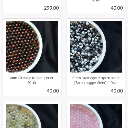
10stk
inkl.
mva.
Pris
Pris
299,00
40,00
mva.
8mm Okseøye Krystallperler -
8mm Orca Agat Krystallperler
10stk
[Spekkhogger Stein] - 10stk
inkl.
inkl.
Pris
Pris
40,00
40,00
mva.
mva.