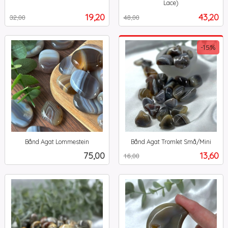
Rabatt
inkl.
Lace)
Rabatt
inkl.
mva.
Tilbud
Tilbud
19,20
43,20
32,00
48,00
mva.
-15%
Bånd Agat Lommestein
Bånd Agat Tromlet Små/Mini
inkl.
Rabatt
inkl.
Pris
Tilbud
75,00
13,60
16,00
mva.
mva.