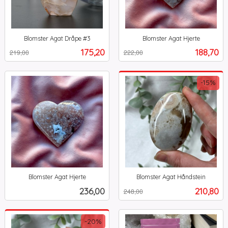
Blomster Agat Dråpe #3
Blomster Agat Hjerte
Rabatt
inkl.
Rabatt
inkl.
Tilbud
Tilbud
175,20
188,70
219,00
222,00
mva.
mva.
-15%
Blomster Agat Hjerte
Blomster Agat Håndstein
inkl.
Rabatt
inkl.
Pris
Tilbud
236,00
210,80
248,00
mva.
mva.
-20%