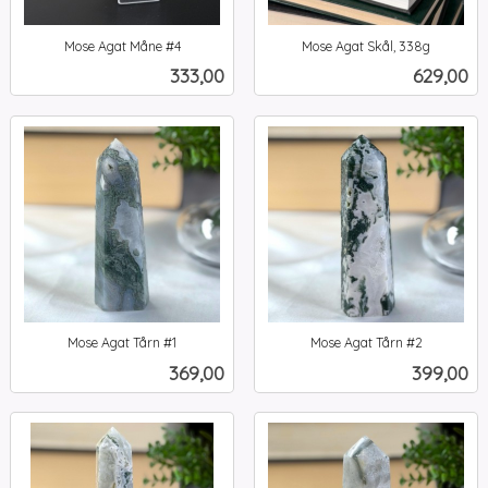
Mose Agat Måne #4
Mose Agat Skål, 338g
inkl.
inkl.
Pris
Pris
333,00
629,00
mva.
mva.
Mose Agat Tårn #1
Mose Agat Tårn #2
inkl.
inkl.
Pris
Pris
369,00
399,00
mva.
mva.