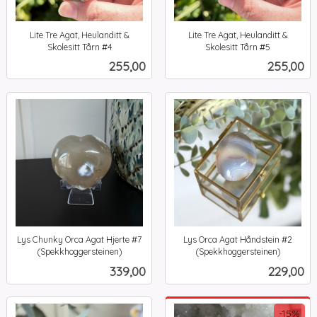
Lite Tre Agat, Heulanditt &
Lite Tre Agat, Heulanditt &
Skolesitt Tårn #4
Skolesitt Tårn #5
inkl.
inkl.
Pris
Pris
255,00
255,00
mva.
mva.
Lys Chunky Orca Agat Hjerte #7
Lys Orca Agat Håndstein #2
(Spekkhoggersteinen)
(Spekkhoggersteinen)
inkl.
inkl.
Pris
Pris
339,00
229,00
mva.
mva.
-15%