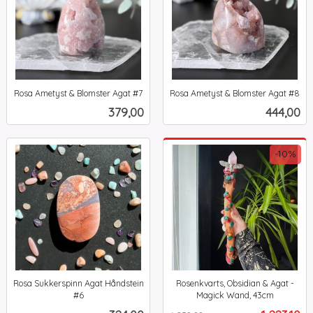
Rosa Ametyst & Blomster Agat #7
Rosa Ametyst & Blomster Agat #8
inkl.
inkl.
Pris
Pris
379,00
444,00
mva.
mva.
-10%
Rosa Sukkerspinn Agat Håndstein
Rosenkvarts, Obsidian & Agat -
#6
Magick Wand, 43cm
inkl.
Rabatt
inkl.