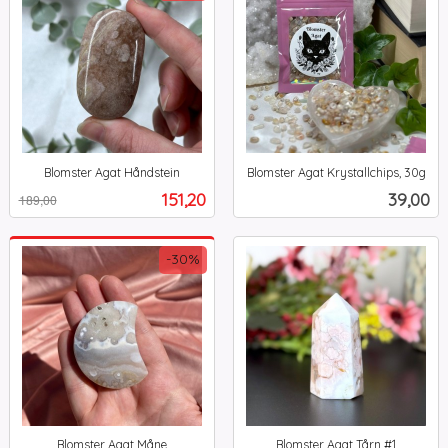
Blomster Agat Håndstein
Blomster Agat Krystallchips, 30g
Rabatt
inkl.
inkl.
Tilbud
Pris
151,20
39,00
189,00
mva.
mva.
-30%
Blomster Agat Måne
Blomster Agat Tårn #1