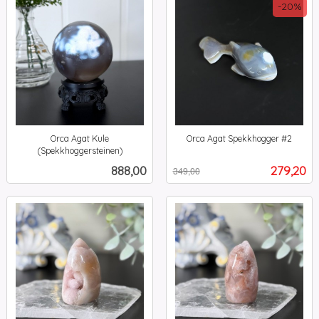
-20%
Orca Agat Kule
Orca Agat Spekkhogger #2
Rabatt
inkl.
(Spekkhoggersteinen)
inkl.
mva.
Pris
Tilbud
888,00
279,20
349,00
mva.