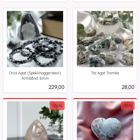
Orca Agat (Spekkhoggerstein)
Tre Agat Tromlet
inkl.
Armbånd, 8mm
inkl.
mva.
Pris
Pris
229,00
28,00
mva.
-20%
-15%