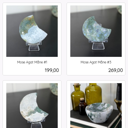
Mose Agat Måne #1
Mose Agat Måne #3
inkl.
inkl.
Pris
Pris
199,00
269,00
mva.
mva.