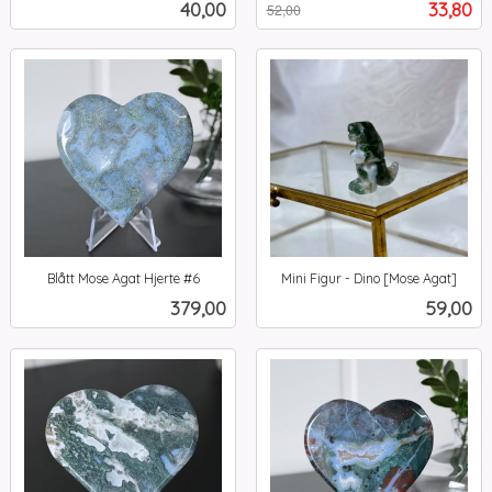
Pris
Tilbud
40,00
33,80
52,00
mva.
Blått Mose Agat Hjerte #6
Mini Figur - Dino [Mose Agat]
inkl.
inkl.
Pris
Pris
379,00
59,00
mva.
mva.