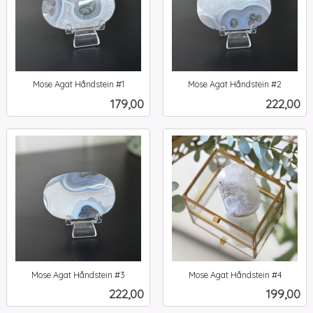
Mose Agat Håndstein #1
Mose Agat Håndstein #2
inkl.
inkl.
Pris
Pris
179,00
222,00
mva.
mva.
Mose Agat Håndstein #3
Mose Agat Håndstein #4
inkl.
inkl.
Pris
Pris
222,00
199,00
mva.
mva.