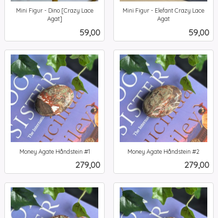
Mini Figur - Dino [Crazy Lace
Mini Figur - Elefant Crazy Lace
Agat]
Agat
inkl.
inkl.
Pris
Pris
59,00
59,00
mva.
mva.
Money Agate Håndstein #1
Money Agate Håndstein #2
inkl.
inkl.
Pris
Pris
279,00
279,00
mva.
mva.