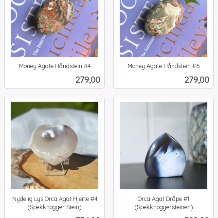
Money Agate Håndstein #4
Money Agate Håndstein #6
inkl.
inkl.
Pris
Pris
279,00
279,00
mva.
mva.
Nydelig Lys Orca Agat Hjerte #4
Orca Agat Dråpe #1
(Spekkhogger Stein)
(Spekkhoggersteinen)
inkl.
inkl.