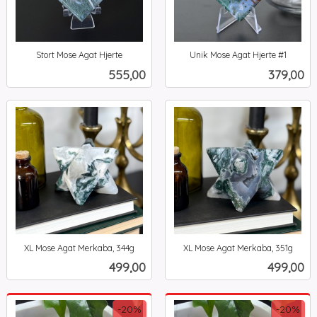
Stort Mose Agat Hjerte
Unik Mose Agat Hjerte #1
inkl.
inkl.
Pris
Pris
555,00
379,00
mva.
mva.
XL Mose Agat Merkaba, 344g
XL Mose Agat Merkaba, 351g
inkl.
inkl.
Pris
Pris
499,00
499,00
mva.
mva.
-20%
-20%