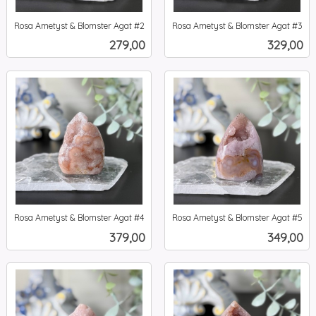
Rosa Ametyst & Blomster Agat #2
Rosa Ametyst & Blomster Agat #3
inkl.
inkl.
Pris
Pris
279,00
329,00
mva.
mva.
Rosa Ametyst & Blomster Agat #4
Rosa Ametyst & Blomster Agat #5
inkl.
inkl.
Pris
Pris
379,00
349,00
mva.
mva.