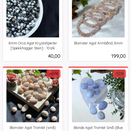
8mm Orca Agat Krystallperler
Blomster Agat Armbånd, 8mm
inkl.
[Spekkhogger Stein] - 10stk
inkl.
mva.
Pris
Pris
40,00
199,00
mva.
-40%
-10%
Blomster Agat Tromlet (små)
Blonde Agat Tromlet Små (Blue