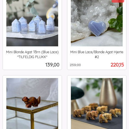
Mini Blonde Agat Tårn (Blue Lace)
Mini Blue Lace/Blonde Agat Hjerte
*TILFELDIG PLUKK*
#2
inkl.
Rabatt
inkl.
Pris
Tilbud
139,00
220,15
259,00
mva.
mva.