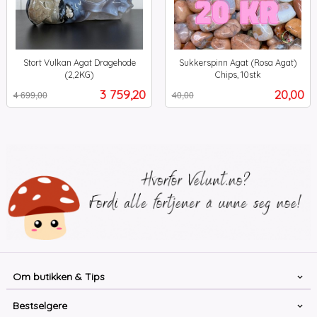
Stort Vulkan Agat Dragehode
Sukkerspinn Agat (Rosa Agat)
(2,2KG)
Chips, 10stk
Rabatt
inkl.
Rabatt
inkl.
Tilbud
Tilbud
3 759,20
20,00
4 699,00
40,00
mva.
mva.
Om butikken & Tips
Bestselgere