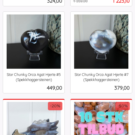
Pris
Tilbud
324,00
1 223,10
1 359,00
mva.
mva.
Stor Chunky Orca Agat Hjerte #5
Stor Chunky Orca Agat Hjerte #7
(Spekkhoggersteinen)
(Spekkhoggersteinen)
inkl.
inkl.
Pris
Pris
449,00
379,00
mva.
mva.
-20%
-50%