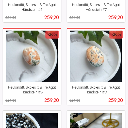
Heulanditt, Skolesitt & Tre Agat
Heulanditt, Skolesitt & Tre Agat
Håndstein #5
Håndstein #7
Rabatt
inkl.
Rabatt
inkl.
Tilbud
Tilbud
259,20
259,20
324,00
324,00
mva.
mva.
-20%
-20%
Heulanditt, Skolesitt & Tre Agat
Heulanditt, Skolesitt & Tre Agat
Håndstein #8
Håndstein #9
Rabatt
inkl.
Rabatt
inkl.
Tilbud
Tilbud
259,20
259,20
324,00
324,00
mva.
mva.