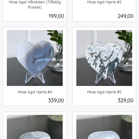
Mose Agat Håndstein (Tilfeldig
Mose Agat Hjerte #2
inkl.
Plukket)
inkl.
mva.
Pris
Pris
199,00
249,00
mva.
Mose Agat Hjerte #4
Mose Agat Hjerte #5
inkl.
inkl.
Pris
Pris
339,00
329,00
mva.
mva.