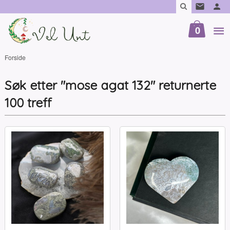
Gå
til
innholdet
0
Forside
Søk etter "mose agat 132" returnerte
100 treff