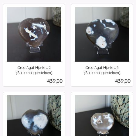
Orca Agat Hjerte #2
Orca Agat Hjerte #3
(Spekkhoggersteinen)
(Spekkhoggersteinen)
inkl.
inkl.
Pris
Pris
439,00
439,00
mva.
mva.