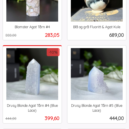
Blomster Agat Tårn #4
Blå og grå Fluoritt & Agat Kule
Rabatt
inkl.
inkl.
Tilbud
Pris
283,05
689,00
333,00
mva.
mva.
-10%
Drusy Blonde Agat Tårn #4 (Blue
Drusy Blonde Agat Tårn #5 (Blue
Lace)
Lace)
Rabatt
inkl.
inkl.
Tilbud
Pris
399,60
444,00
444,00
mva.
mva.