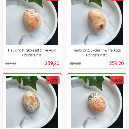
Heulanditt, Skolesitt & Tre Agat
Heulanditt, Skolesitt & Tre Agat
Håndstein #1
Håndstein #3
Rabatt
inkl.
Rabatt
inkl.
Tilbud
Tilbud
259,20
259,20
324,00
324,00
mva.
mva.
-20%
-20%