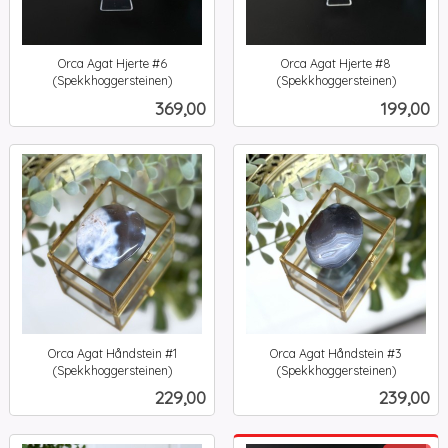
Orca Agat Hjerte #6
Orca Agat Hjerte #8
(Spekkhoggersteinen)
(Spekkhoggersteinen)
inkl.
inkl.
Pris
Pris
369,00
199,00
mva.
mva.
Orca Agat Håndstein #1
Orca Agat Håndstein #3
(Spekkhoggersteinen)
(Spekkhoggersteinen)
inkl.
inkl.
Pris
Pris
229,00
239,00
mva.
mva.