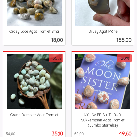
Crazy Lace Agat Tromlet Små
Drusy Agat Måne
inkl.
inkl.
Pris
Pris
18,00
155,00
mva.
mva.
-35%
-20%
Grønn Blomster Agat Tromlet
NY LAV PRIS + TILBUD:
Rabatt
inkl.
Sukkerspinn Agat Tromlet
mva.
(Jumbo Størrelse)
Rabatt
inkl.
Tilbud
Tilbud
35,10
49,60
54,00
62,00
mva.