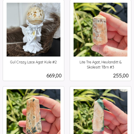
Gul Crazy Lace Agat Kule #2
Lite Tre Agat, Heulanditt &
inkl.
Skolesitt Tårn #3
inkl.
mva.
Pris
Pris
669,00
255,00
mva.