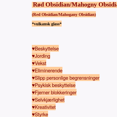
Rød Obsidian/Mahogny Obsidi
(Red Obsidian/Mahogany Obsidian)
*vulkansk glass*
♥Beskyttelse
♥Jording
♥Vekst
♥Eliminerende
♥Slipp personlige begrensninger
♥Psykisk beskyttelse
♥Fjerner blokkeringer
♥Selvkjærlighet
♥Kreativitet
♥Styrke