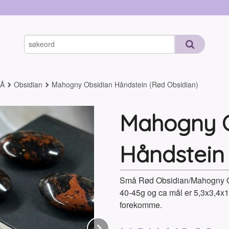
-Å
Obsidian
Mahogny Obsidian Håndstein (Rød Obsidian)
Mahogny O
Håndstein
Små Rød Obsidian/Mahogny Obs
40-45g og ca mål er 5,3x3,4x1
forekomme.
Next