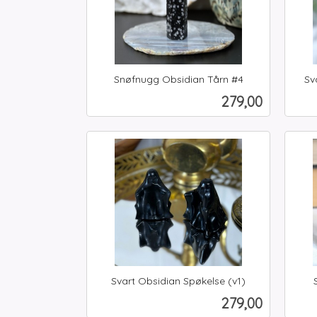
Snøfnugg Obsidian Tårn #4
Sv
inkl.
inkl.
Pris
279,00
mva.
mva.
Kjøp
Svart Obsidian Spøkelse (v1)
inkl.
inkl.
Pris
279,00
mva.
mva.