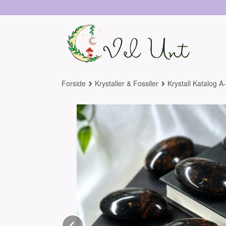
Gå
til
innholdet
Forside
Krystaller & Fossiler
Krystall Katalog A
Prev