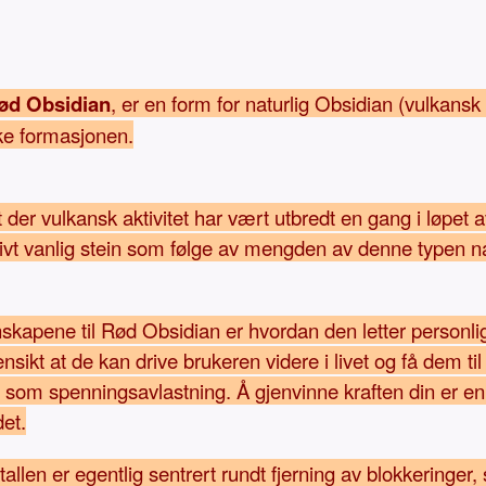
ød Obsidian
, er en form for naturlig Obsidian (vulkansk gl
ske formasjonen.
der vulkansk aktivitet har vært utbredt en gang i løpet 
ativt vanlig stein som følge av mengden av denne typen nat
pene til Rød Obsidian er hvordan den letter personlig v
ensikt at de kan drive brukeren videre i livet og få dem t
l som spenningsavlastning. Å gjenvinne kraften din er en v
det.
len er egentlig sentrert rundt fjerning av blokkeringer, 