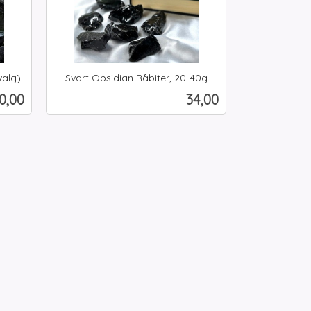
valg)
Svart Obsidian Råbiter, 20-40g
inkl.
ris
Pris
0,00
34,00
mva.
Kjøp