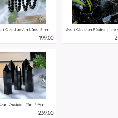
art Obsidian Armbånd, 8mm
Svart Obsidian Råbiter (flere 
inkl.
Pris
P
199,00
2
mva.
Kjøp
Les mer
Svart Obsidian Tårn 8-9cm
Pris
239,00