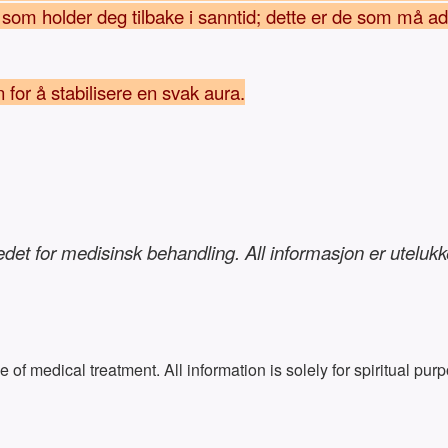
e som holder deg tilbake i sanntid; dette er de som må 
 for å stabilisere en svak aura.
tedet for medisinsk behandling. All informasjon er uteluk
e of medical treatment. All information is solely for spiritual p