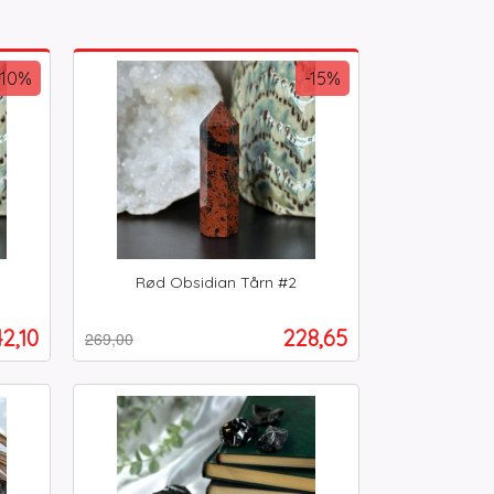
-10%
-15%
Rød Obsidian Tårn #2
Rabatt
inkl.
mva.
lbud
Tilbud
2,10
228,65
269,00
Les mer