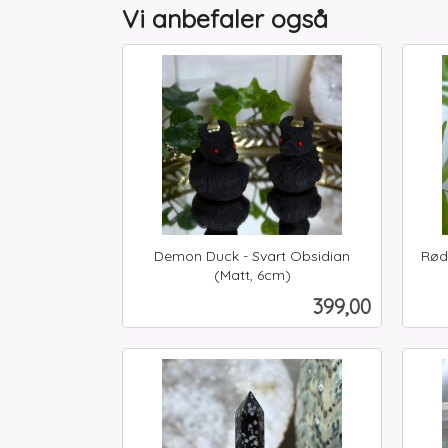
Vi anbefaler også
Demon Duck - Svart Obsidian
Rød
(Matt, 6cm)
inkl.
inkl.
Pris
399,00
mva.
mva.
Kjøp