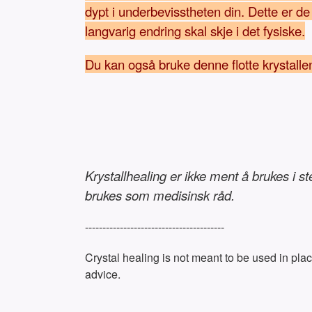
dypt i underbevisstheten din. Dette er d
langvarig endring skal skje i det fysiske.
Du kan også bruke denne flotte krystallen
Krystallhealing er ikke ment å brukes i s
brukes som medisinsk råd.
----------------------------------------
Crystal healing is not meant to be used in plac
advice.