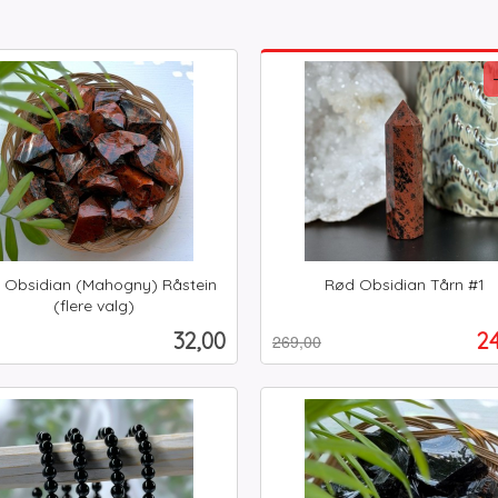
 Obsidian (Mahogny) Råstein
Rød Obsidian Tårn #1
Rabatt
inkl.
(flere valg)
mva.
Pris
Ti
32,00
24
269,00
Les mer
Kjøp