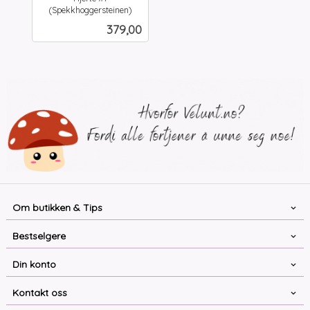
(Spekkhoggersteinen)
inkl.
Pris
379,00
mva.
Om butikken & Tips
Bestselgere
Din konto
Kontakt oss