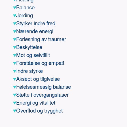
♥
Balanse
♥
Jording
♥
Styrker indre fred
♥
Nærende energi
♥
Forløsning av traumer
♥
Beskyttelse
♥
Mot og selvtillit
♥
Forståelse og empati
♥
Indre styrke
♥
Aksept og tilgivelse
♥
Følelsesmessig balanse
♥
Støtte i overgangsfaser
♥
Energi og vitalitet
♥
Overflod og trygghet