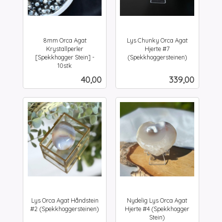
8mm Orca Agat
Lys Chunky Orca Agat
Krystallperler
Hjerte #7
[Spekkhogger Stein] -
(Spekkhoggersteinen)
inkl.
10stk
inkl.
mva.
Pris
Pris
40,00
339,00
mva.
Lys Orca Agat Håndstein
Nydelig Lys Orca Agat
#2 (Spekkhoggersteinen)
Hjerte #4 (Spekkhogger
inkl.
Stein)