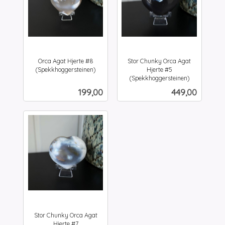
Orca Agat Hjerte #8
Stor Chunky Orca Agat
(Spekkhoggersteinen)
Hjerte #5
inkl.
(Spekkhoggersteinen)
inkl.
mva.
Pris
Pris
199,00
449,00
mva.
Stor Chunky Orca Agat
Hjerte #7