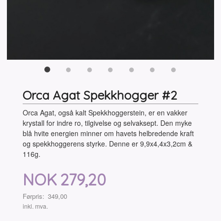
Orca Agat Spekkhogger #2
Orca Agat, også kalt Spekkhoggerstein, er en vakker
krystall for indre ro, tilgivelse og selvaksept. Den myke
blå hvite energien minner om havets helbredende kraft
og spekkhoggerens styrke. Denne er 9,9x4,4x3,2cm &
116g.
Tilbud
NOK
279,20
Førpris:
349,00
Rabatt
inkl. mva.