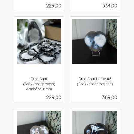
inkl.
mva.
Pris
Pris
229,00
334,00
mva.
Orca Agat
Orca Agat Hjerte #6
(Spekkhoggerstein)
(Spekkhoggersteinen)
inkl.
Armbånd, 8mm
inkl.
mva.
Pris
Pris
229,00
369,00
mva.