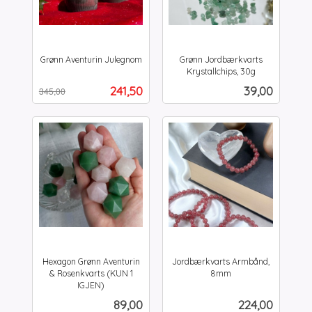
Grønn Aventurin Julegnom
Grønn Jordbærkvarts
Rabatt
inkl.
Krystallchips, 30g
inkl.
mva.
Tilbud
Pris
241,50
39,00
345,00
mva.
Hexagon Grønn Aventurin
Jordbærkvarts Armbånd,
& Rosenkvarts (KUN 1
8mm
inkl.
IGJEN)
inkl.
mva.
Pris
Pris
89,00
224,00
mva.