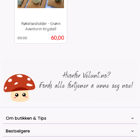
Røkelsesholder - Grønn
Aventurin Krystall
Rabatt
inkl.
Tilbud
60,00
69,00
mva.
Om butikken & Tips
Bestselgere