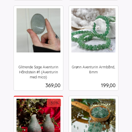
Glitrende Sage Aventurin
Grønn Aventurin Armbånd,
Håndstein #1 (Aventurin
8mm
inkl.
med mica)
inkl.
mva.
Pris
Pris
369,00
199,00
mva.
-30%