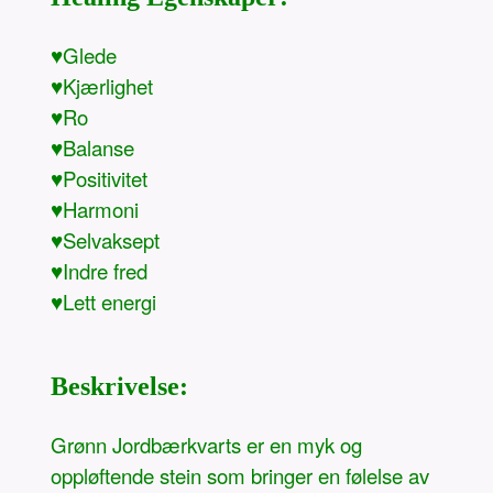
♥Glede
♥Kjærlighet
♥Ro
♥Balanse
♥Positivitet
♥Harmoni
♥Selvaksept
♥Indre fred
♥Lett energi
Beskrivelse:
Grønn Jordbærkvarts er en myk og
oppløftende stein som bringer en følelse av