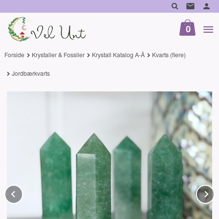
Gå
til
innholdet
0
Forside
Krystaller & Fossiler
Krystall Katalog A-Å
Kvarts (flere)
Jordbærkvarts
Prev
N