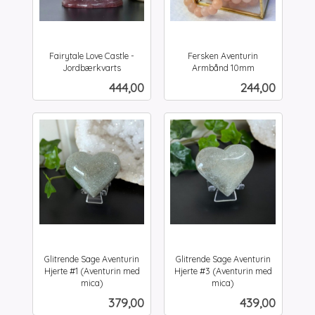
Fairytale Love Castle -
Fersken Aventurin
Jordbærkvarts
Armbånd 10mm
inkl.
inkl.
Pris
Pris
444,00
244,00
mva.
mva.
Glitrende Sage Aventurin
Glitrende Sage Aventurin
Hjerte #1 (Aventurin med
Hjerte #3 (Aventurin med
mica)
mica)
inkl.
inkl.
Pris
Pris
379,00
439,00
mva.
mva.