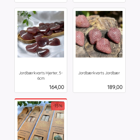
Jordbærkvarts Hjerter, 5-
Jordbærkvarts Jordbær
inkl.
6cm
inkl.
mva.
Pris
Pris
164,00
189,00
mva.
-15%