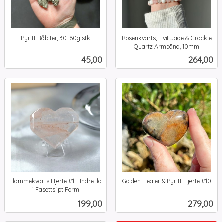
Pyritt Råbiter, 30-60g stk
Rosenkvarts, Hvit Jade & Crackle
inkl.
Quartz Armbånd, 10mm
inkl.
mva.
Pris
Pris
45,00
264,00
mva.
Flammekvarts Hjerte #1 - Indre Ild
Golden Healer & Pyritt Hjerte #10
inkl.
i Fasettslipt Form
inkl.
mva.
Pris
Pris
199,00
279,00
mva.