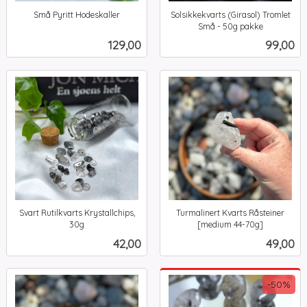
Små Pyritt Hodeskaller
Solsikkekvarts (Girasol) Tromlet
inkl.
Små - 50g pakke
inkl.
mva.
Pris
Pris
129,00
99,00
mva.
Svart Rutilkvarts Krystallchips,
Turmalinert Kvarts Råsteiner
30g
[medium 44-70g]
inkl.
inkl.
Pris
Pris
42,00
49,00
mva.
mva.
-50%