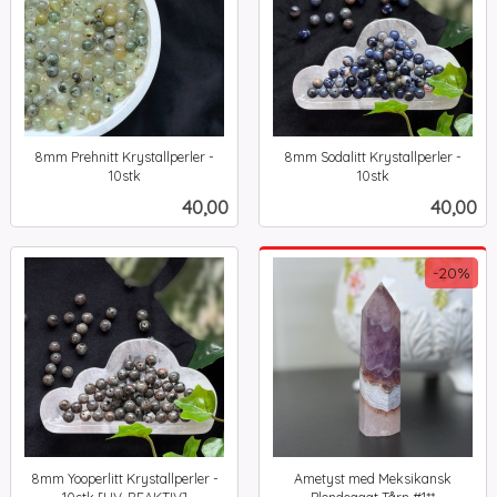
8mm Prehnitt Krystallperler -
8mm Sodalitt Krystallperler -
10stk
10stk
inkl.
inkl.
Pris
Pris
40,00
40,00
mva.
mva.
-20%
8mm Yooperlitt Krystallperler -
Ametyst med Meksikansk