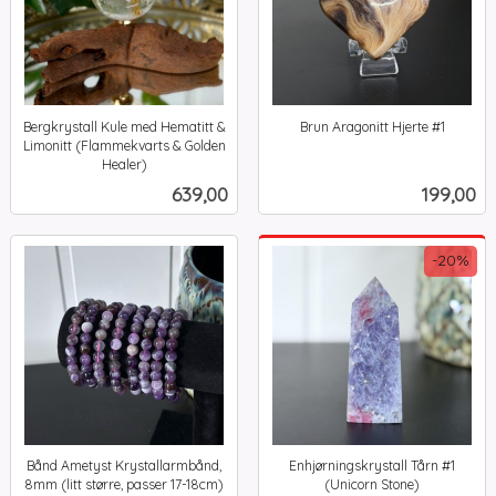
Bergkrystall Kule med Hematitt &
Brun Aragonitt Hjerte #1
inkl.
Limonitt (Flammekvarts & Golden
mva.
Healer)
inkl.
Pris
Pris
639,00
199,00
mva.
-20%
Bånd Ametyst Krystallarmbånd,
Enhjørningskrystall Tårn #1
8mm (litt større, passer 17-18cm)
(Unicorn Stone)