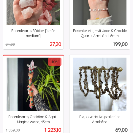
Rosenkvarts Råbiter [små-
Rosenkvarts, Hvit Jade & Crackle
medium]
Quartz Armbånd, 6mm
Rabatt
inkl.
inkl.
Tilbud
Pris
27,20
199,00
34,00
mva.
mva.
-10%
Rosenkvarts, Obsidian & Agat -
Røykkvarts Krystallchips
Magick Wand, 43cm
Armbånd
Rabatt
inkl.
inkl.
Tilbud
Pris
1 223,10
69,00
1 359,00
mva.
mva.