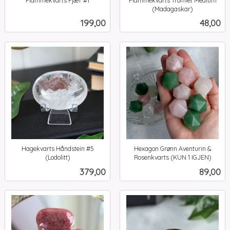
Flammekvarts Fjær #1
Flammekvarts Tromlet Medium
inkl.
(Madagaskar)
inkl.
mva.
Pris
Pris
199,00
48,00
mva.
Hagekvarts Håndstein #5
Hexagon Grønn Aventurin &
(Lodolitt)
Rosenkvarts (KUN 1 IGJEN)
inkl.
inkl.
Pris
Pris
379,00
89,00
mva.
mva.