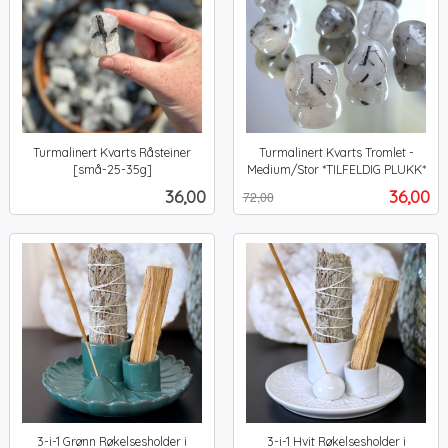
Turmalinert Kvarts Råsteiner
Turmalinert Kvarts Tromlet -
[små-25-35g]
Medium/Stor *TILFELDIG PLUKK*
inkl.
Rabatt
inkl.
Pris
Tilbud
36,00
36,00
72,00
mva.
mva.
3-i-1 Grønn Røkelsesholder i
3-i-1 Hvit Røkelsesholder i