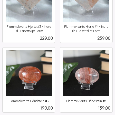
Flammekvarts Hjerte #3 - Indre
Flammekvarts Hjerte #4 - Indre
Ild i Fasettslipt Form
Ild i Fasettslipt Form
inkl.
inkl.
Pris
Pris
229,00
239,00
mva.
mva.
Flammekvarts Håndstein #3
Flammekvarts Håndstein #4
inkl.
inkl.
Pris
Pris
199,00
139,00
mva.
mva.