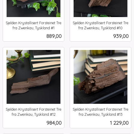
Sjelden Krystallisert Forsteinet Tre
Sjelden Krystallisert Forsteinet Tre
fra Zwenkau, Tyskland #1
fra Zwenkau, Tyskland #10
inkl.
inkl.
Pris
Pris
889,00
939,00
mva.
mva.
Sjelden Krystallisert Forsteinet Tre
Sjelden Krystallisert Forsteinet Tre
fra Zwenkau, Tyskland #12
fra Zwenkau, Tyskland #13
inkl.
inkl.
Pris
Pris
984,00
1 229,00
mva.
mva.