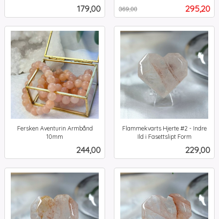
inkl.
Rabatt
inkl.
Pris
Tilbud
179,00
295,20
369,00
mva.
mva.
Fersken Aventurin Armbånd
Flammekvarts Hjerte #2 - Indre
10mm
Ild i Fasettslipt Form
inkl.
inkl.
Pris
Pris
244,00
229,00
mva.
mva.