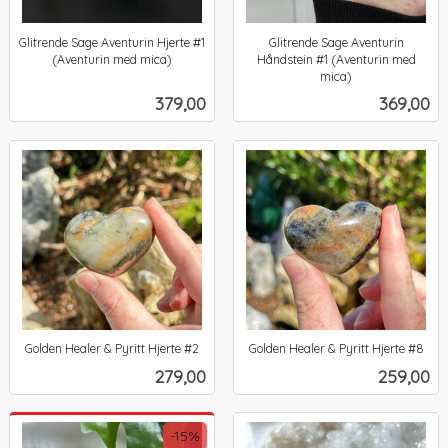
Glitrende Sage Aventurin Hjerte #1
Glitrende Sage Aventurin
(Aventurin med mica)
Håndstein #1 (Aventurin med
inkl.
mica)
inkl.
mva.
Pris
Pris
379,00
369,00
mva.
Golden Healer & Pyritt Hjerte #2
Golden Healer & Pyritt Hjerte #8
inkl.
inkl.
Pris
Pris
279,00
259,00
mva.
mva.
-15%