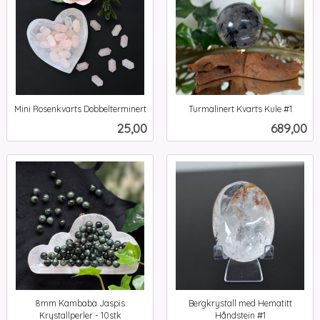
Mini Rosenkvarts Dobbelterminert
Turmalinert Kvarts Kule #1
inkl.
inkl.
Pris
Pris
25,00
689,00
mva.
mva.
8mm Kambaba Jaspis
Bergkrystall med Hematitt
Krystallperler - 10stk
Håndstein #1