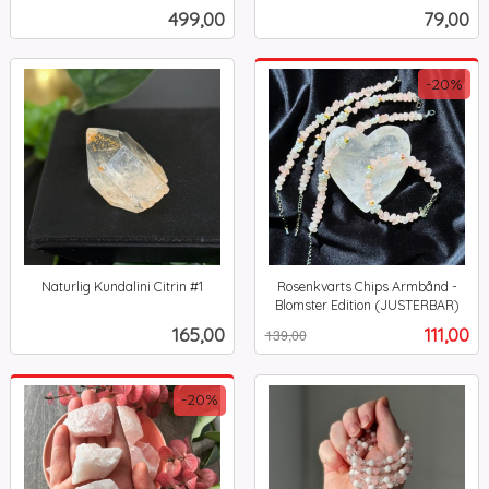
inkl.
mva.
Pris
Pris
499,00
79,00
mva.
-20%
Naturlig Kundalini Citrin #1
Rosenkvarts Chips Armbånd -
inkl.
Blomster Edition (JUSTERBAR)
Rabatt
inkl.
mva.
Pris
Tilbud
165,00
111,00
139,00
mva.
-20%