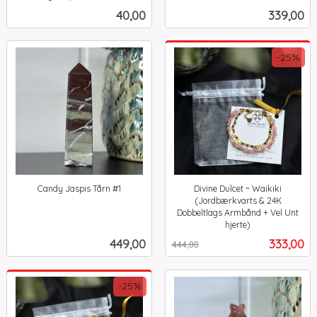
inkl.
inkl.
Pris
Pris
40,00
339,00
mva.
mva.
-25%
Candy Jaspis Tårn #1
Divine Dulcet ~ Waikiki
inkl.
(Jordbærkvarts & 24K
mva.
Dobbeltlags Armbånd + Vel Unt
hjerte)
Rabatt
inkl.
Pris
Tilbud
449,00
333,00
444,00
mva.
-25%