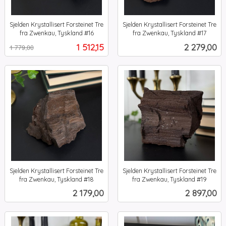
Sjelden Krystallisert Forsteinet Tre
Sjelden Krystallisert Forsteinet Tre
fra Zwenkau, Tyskland #16
fra Zwenkau, Tyskland #17
Rabatt
inkl.
inkl.
Tilbud
Pris
1 512,15
2 279,00
1 779,00
mva.
mva.
Sjelden Krystallisert Forsteinet Tre
Sjelden Krystallisert Forsteinet Tre
fra Zwenkau, Tyskland #18
fra Zwenkau, Tyskland #19
inkl.
inkl.
Pris
Pris
2 179,00
2 897,00
mva.
mva.