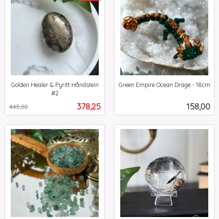
Golden Healer & Pyritt Håndstein
Green Empire Ocean Drage - 18cm
inkl.
#2
Rabatt
inkl.
mva.
Tilbud
Pris
378,25
158,00
445,00
mva.