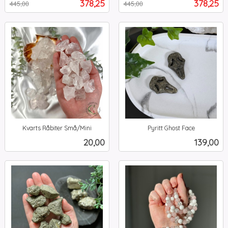
Tilbud
Tilbud
378,25
378,25
445,00
445,00
mva.
mva.
Kvarts Råbiter Små/Mini
Pyritt Ghost Face
inkl.
inkl.
Pris
Pris
20,00
139,00
mva.
mva.