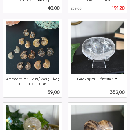
10stk [UV-REAKTIV]
Blondeagat Tårn #1**
inkl.
Rabatt
inkl.
Pris
Tilbud
40,00
191,20
239,00
mva.
mva.
Ammonitt Par - Mini/Små (8-14g)
Bergkrystall Håndstein #1
inkl.
TILFELDIG PLUKK
inkl.
mva.
Pris
Pris
59,00
352,00
mva.