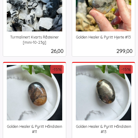
Turmalinert Kvarts Råsteiner
Golden Healer & Pyritt Hjerte #13
inkl.
[mini-10-23g]
inkl.
mva.
Pris
Pris
26,00
299,00
mva.
-15%
-15%
Golden Healer & Pyritt Håndstein
Golden Healer & Pyritt Håndstein
#11
#13
Rabatt
inkl.
Rabatt
inkl.