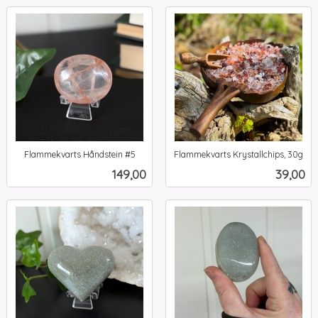
Flammekvarts Håndstein #5
Flammekvarts Krystallchips, 30g
inkl.
inkl.
Pris
Pris
149,00
39,00
mva.
mva.