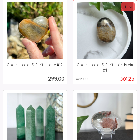
-15%
Golden Healer & Pyritt Hjerte #12
Golden Healer & Pyritt Håndstein
inkl.
#1
Rabatt
inkl.
mva.
Pris
Tilbud
299,00
361,25
425,00
mva.