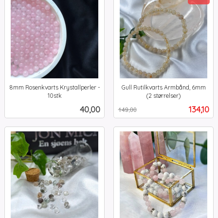
8mm Rosenkvarts Krystallperler -
Gull Rutilkvarts Armbånd, 6mm
10stk
(2 størrelser)
inkl.
Rabatt
inkl.
Pris
Tilbud
40,00
134,10
149,00
mva.
mva.