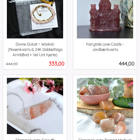
Divine Dulcet ~ Waikiki
Fairytale Love Castle -
(Rosenkvarts & 24K Dobbeltlags
Jordbærkvarts
inkl.
Armbånd + Vel Unt hjerte)
Rabatt
inkl.
mva.
Tilbud
Pris
333,00
444,00
444,00
mva.