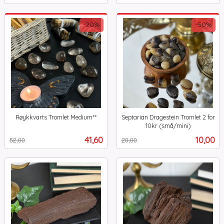
-20%
-50%
Røykkvarts Tromlet Medium**
Septarian Dragestein Tromlet 2 for
Rabatt
inkl.
10kr (små/mini)
Rabatt
inkl.
mva.
Tilbud
Tilbud
41,60
10,00
52,00
20,00
mva.