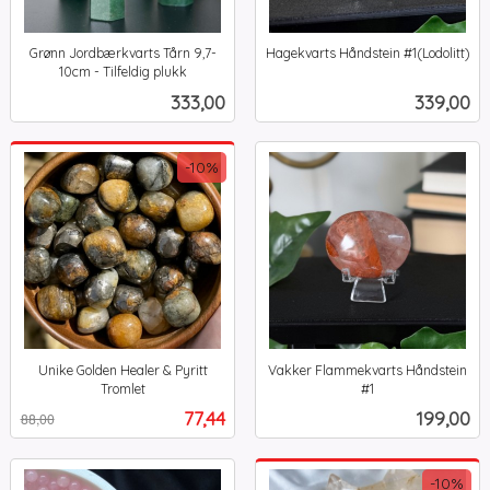
Grønn Jordbærkvarts Tårn 9,7-
Hagekvarts Håndstein #1(Lodolitt)
inkl.
10cm - Tilfeldig plukk
inkl.
mva.
Pris
Pris
333,00
339,00
mva.
-10%
Unike Golden Healer & Pyritt
Vakker Flammekvarts Håndstein
Tromlet
#1
Rabatt
inkl.
inkl.
Tilbud
Pris
77,44
199,00
88,00
mva.
mva.
-10%