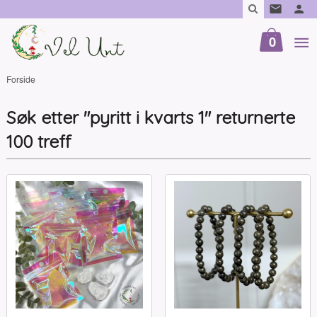
Gå
til
innholdet
0
Forside
Søk etter "pyritt i kvarts 1" returnerte
100 treff