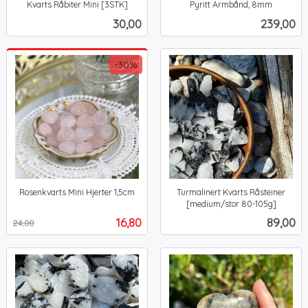
Kvarts Råbiter Mini [3STK]
Pyritt Armbånd, 8mm
inkl.
inkl.
Pris
Pris
30,00
239,00
mva.
mva.
-30%
Rosenkvarts Mini Hjerter 1,5cm
Turmalinert Kvarts Råsteiner
Rabatt
inkl.
[medium/stor 80-105g]
inkl.
mva.
Tilbud
Pris
16,80
89,00
24,00
mva.