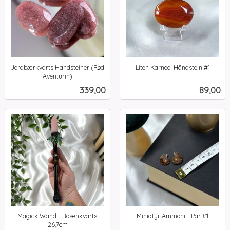
Jordbærkvarts Håndsteiner (Rød
Liten Karneol Håndstein #1
inkl.
Aventurin)
inkl.
mva.
Pris
Pris
339,00
89,00
mva.
Magick Wand - Rosenkvarts,
Miniatyr Ammonitt Par #1
inkl.
26,7cm