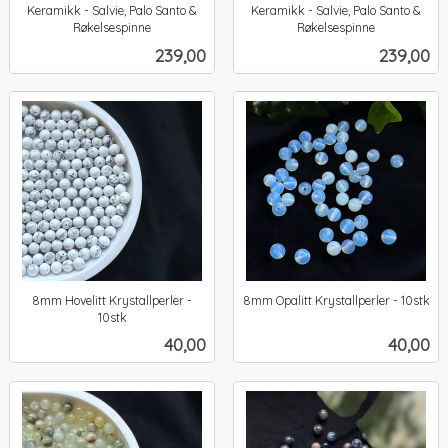
Keramikk - Salvie, Palo Santo &
Keramikk - Salvie, Palo Santo &
Røkelsespinne
Røkelsespinne
inkl.
inkl.
Pris
Pris
239,00
239,00
mva.
mva.
8mm Hovelitt Krystallperler -
8mm Opalitt Krystallperler - 10stk
inkl.
10stk
inkl.
mva.
Pris
Pris
40,00
40,00
mva.