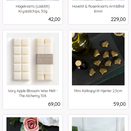
Hagekvarts (Lodolitt)
Hovelitt & Rosenkvarts Armbånd
Krystallchips, 30g
8mm
inkl.
inkl.
Pris
Pris
42,00
229,00
mva.
mva.
Ivory Apple Blossom Wax Melt -
Mini Kalkopyritt Hjerter 2,5cm
inkl.
The Alchemy 108
inkl.
mva.
Pris
Pris
69,00
59,00
mva.