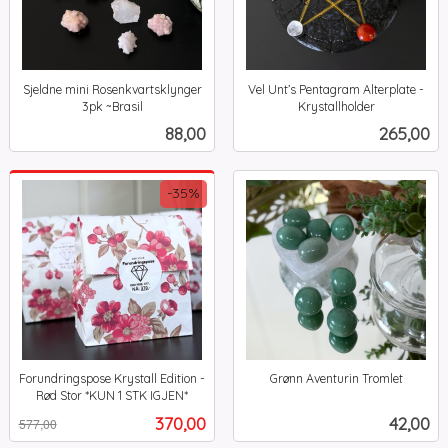
Sjeldne mini Rosenkvartsklynger
Vel Unt’s Pentagram Alterplate -
3pk ~Brasil
Krystallholder
inkl.
inkl.
Pris
Pris
88,00
265,00
mva.
mva.
-35%
Forundringspose Krystall Edition -
Grønn Aventurin Tromlet
inkl.
Rød Stor *KUN 1 STK IGJEN*
Rabatt
inkl.
mva.
Tilbud
Pris
370,00
42,00
577,00
mva.