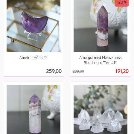
-20%
Ametrin Måne #4
Ametyst med Meksikansk
inkl.
Blondeagat Tårn #1**
Rabatt
inkl.
mva.
Pris
Tilbud
259,00
191,20
239,00
mva.