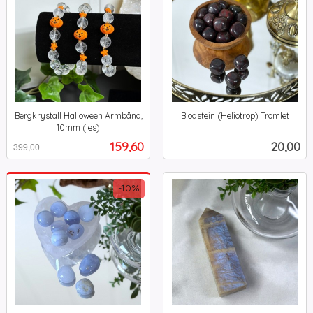
Bergkrystall Halloween Armbånd,
Blodstein (Heliotrop) Tromlet
inkl.
10mm (les)
Rabatt
inkl.
mva.
Tilbud
Pris
159,60
20,00
399,00
mva.
-10%