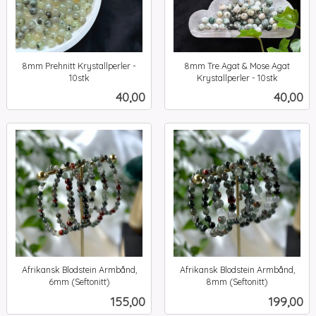
8mm Prehnitt Krystallperler -
8mm Tre Agat & Mose Agat
10stk
Krystallperler - 10stk
inkl.
inkl.
Pris
Pris
40,00
40,00
mva.
mva.
Afrikansk Blodstein Armbånd,
Afrikansk Blodstein Armbånd,
6mm (Seftonitt)
8mm (Seftonitt)
inkl.
inkl.
Pris
Pris
155,00
199,00
mva.
mva.