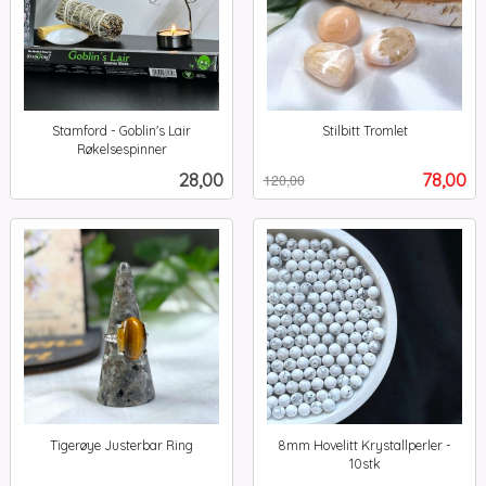
Stamford - Goblin's Lair
Stilbitt Tromlet
Rabatt
inkl.
Røkelsespinner
inkl.
mva.
Pris
Tilbud
28,00
78,00
120,00
mva.
Tigerøye Justerbar Ring
8mm Hovelitt Krystallperler -
inkl.
10stk
inkl.
mva.