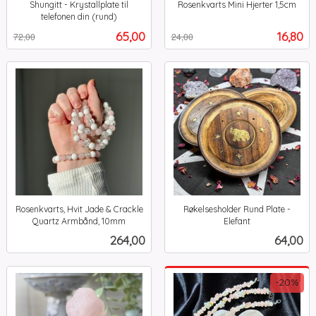
Shungitt - Krystallplate til
Rosenkvarts Mini Hjerter 1,5cm
Rabatt
inkl.
telefonen din (rund)
Rabatt
inkl.
mva.
Tilbud
Tilbud
65,00
16,80
72,00
24,00
mva.
Rosenkvarts, Hvit Jade & Crackle
Røkelsesholder Rund Plate -
Quartz Armbånd, 10mm
Elefant
inkl.
inkl.
Pris
Pris
264,00
64,00
mva.
mva.
-20%