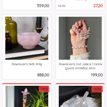
Rabatt
inkl.
mva.
Pris
Tilbud
359,00
27,20
34,00
mva.
Rosenkvarts Skål, 404g
Rosenkvarts, Hvit Jade & Crackle
inkl.
Quartz Armbånd, 6mm
inkl.
mva.
Pris
Pris
888,00
199,00
mva.
-10%
-30%