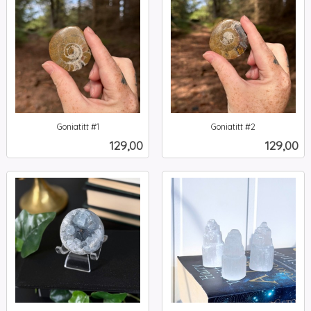
Goniatitt #1
Goniatitt #2
inkl.
inkl.
Pris
Pris
129,00
129,00
mva.
mva.