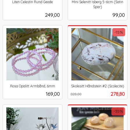
Liten Celestin Rund Geode
Mini Selenitt Isberg 5-6cm (Satin
inkl.
Spar)
inkl.
mva.
Pris
Pris
249,00
99,00
mva.
-15%
Rosa Opalitt Armbånd, 6mm
Skolesitt Håndstein #2 (Scolecite)
inkl.
Rabatt
inkl.
Pris
Tilbud
169,00
278,80
328,00
mva.
mva.
-35%