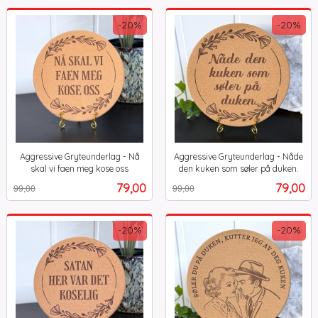
-20%
-20%
Aggressive Gryteunderlag - Nå
Aggressive Gryteunderlag - Nåde
skal vi faen meg kose oss
den kuken som søler på duken.
Rabatt
inkl.
Rabatt
inkl.
Tilbud
Tilbud
79,00
79,00
99,00
99,00
mva.
mva.
-20%
-20%