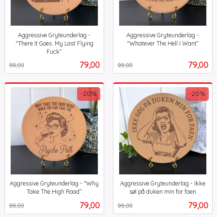
Aggressive Gryteunderlag -
Aggressive Gryteunderlag -
“There It Goes. My Last Flying
“Whatever The Hell I Want”
Rabatt
inkl.
Fuck”
Rabatt
inkl.
mva.
Tilbud
Tilbud
79,00
79,00
99,00
99,00
mva.
-20%
-20%
Aggressive Gryteunderlag - “Why
Aggressive Gryteunderlag - Ikke
Take The High Road”
søl på duken min for faen
Rabatt
inkl.
Rabatt
inkl.
Tilbud
Tilbud
79,00
79,00
99,00
99,00
mva.
mva.