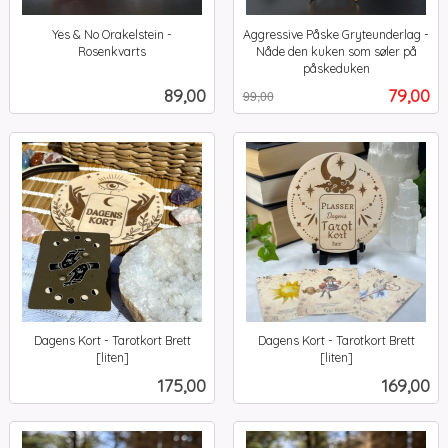
Yes & No Orakelstein -
Aggressive Påske Gryteunderlag -
Rosenkvarts
Nåde den kuken som søler på
inkl.
påskeduken
Rabatt
inkl.
mva.
Pris
Tilbud
89,00
79,00
99,00
mva.
Dagens Kort - Tarotkort Brett
Dagens Kort - Tarotkort Brett
[liten]
[liten]
inkl.
inkl.
Pris
Pris
175,00
169,00
mva.
mva.