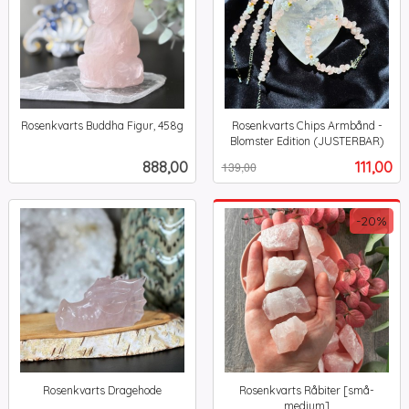
Rosenkvarts Buddha Figur, 458g
Rosenkvarts Chips Armbånd -
inkl.
Blomster Edition (JUSTERBAR)
Rabatt
inkl.
mva.
Pris
Tilbud
888,00
111,00
139,00
mva.
-20%
Rosenkvarts Dragehode
Rosenkvarts Råbiter [små-
inkl.
medium]