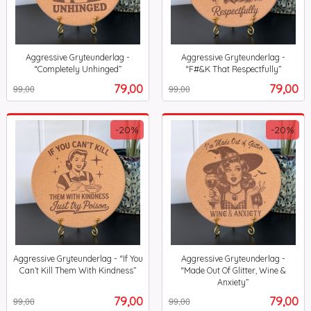
Aggressive Gryteunderlag -
Aggressive Gryteunderlag -
“Completely Unhinged”
“F#&K That Respectfully”
Rabatt
inkl.
Rabatt
inkl.
Tilbud
Tilbud
79,00
79,00
99,00
99,00
mva.
mva.
-20%
-20%
Aggressive Gryteunderlag - “If You
Aggressive Gryteunderlag -
Can’t Kill Them With Kindness”
“Made Out Of Glitter, Wine &
Rabatt
inkl.
Anxiety”
Rabatt
inkl.
mva.
Tilbud
Tilbud
79,00
79,00
99,00
99,00
mva.