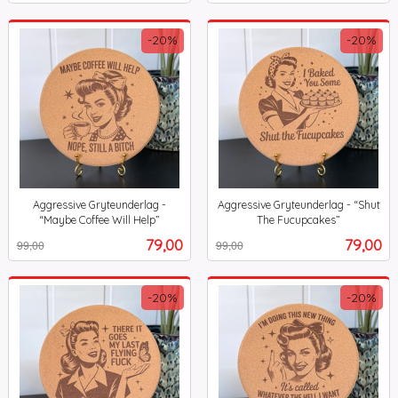
-20%
-20%
Aggressive Gryteunderlag -
Aggressive Gryteunderlag - “Shut
“Maybe Coffee Will Help”
The Fucupcakes”
Rabatt
inkl.
Rabatt
inkl.
Tilbud
Tilbud
79,00
79,00
99,00
99,00
mva.
mva.
-20%
-20%