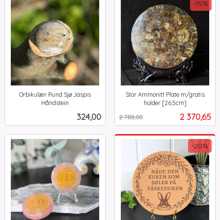
-15%
Orbikulær Rund Sjø Jaspis
Stor Ammonitt Plate m/gratis
Håndstein
holder [26,5cm]
inkl.
Rabatt
inkl.
Pris
Tilbud
324,00
2 370,65
2 789,00
mva.
mva.
-20%