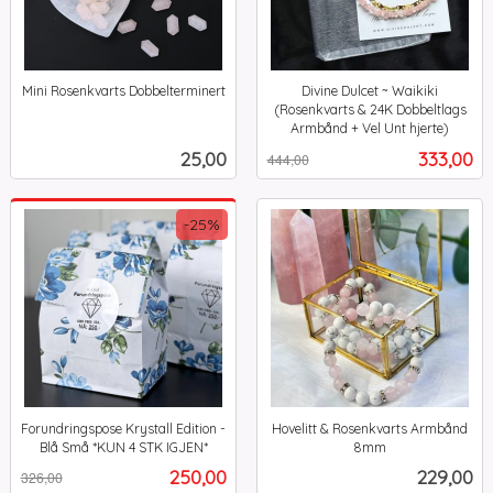
Mini Rosenkvarts Dobbelterminert
Divine Dulcet ~ Waikiki
inkl.
(Rosenkvarts & 24K Dobbeltlags
mva.
Armbånd + Vel Unt hjerte)
Rabatt
inkl.
Pris
Tilbud
25,00
333,00
444,00
mva.
-25%
Forundringspose Krystall Edition -
Hovelitt & Rosenkvarts Armbånd
Blå Små *KUN 4 STK IGJEN*
8mm
Rabatt
inkl.
inkl.
Tilbud
Pris
250,00
229,00
326,00
mva.
mva.