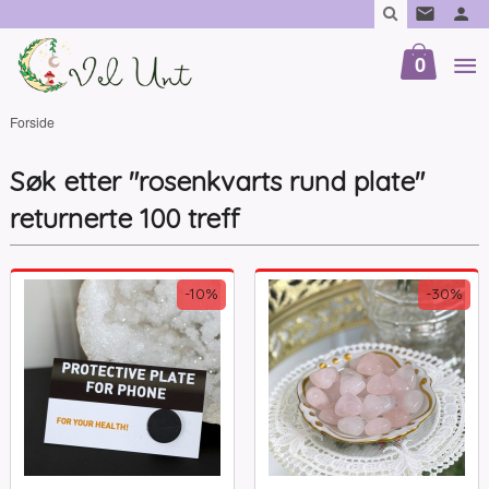
Gå
til
innholdet
0
Forside
Søk etter "rosenkvarts rund plate"
returnerte 100 treff
-10%
-30%