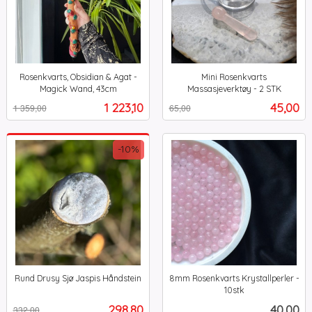
Rosenkvarts, Obsidian & Agat -
Mini Rosenkvarts
Magick Wand, 43cm
Massasjeverktøy - 2 STK
Rabatt
inkl.
Rabatt
inkl.
Tilbud
Tilbud
1 223,10
45,00
1 359,00
65,00
mva.
mva.
-10%
Rund Drusy Sjø Jaspis Håndstein
8mm Rosenkvarts Krystallperler -
Rabatt
inkl.
10stk
inkl.
mva.
Tilbud
Pris
298,80
40,00
332,00