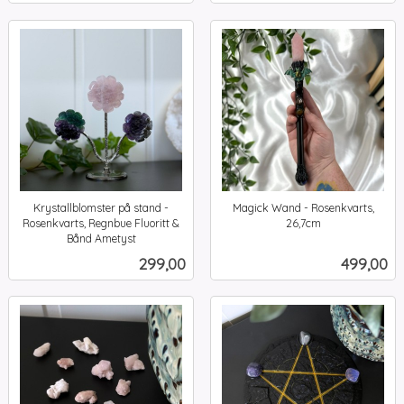
Krystallblomster på stand -
Magick Wand - Rosenkvarts,
Rosenkvarts, Regnbue Fluoritt &
26,7cm
inkl.
Bånd Ametyst
inkl.
mva.
Pris
Pris
299,00
499,00
mva.