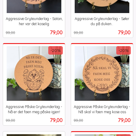
Aggressive Gryteunderlag - Satan,
Aggressive Gryteunderlag - Søler
her var det koselig
du på duken..
Rabatt
inkl.
Rabatt
inkl.
Tilbud
Tilbud
79,00
79,00
99,00
99,00
mva.
mva.
-20%
-20%
Aggressive Påske Gryteunderlag -
Aggressive Påske Gryteunderlag -
Nå er det faen meg påske igjen!
Nå skal vi faen meg kose oss
Rabatt
inkl.
Rabatt
inkl.
Tilbud
Tilbud
79,00
79,00
99,00
99,00
mva.
mva.