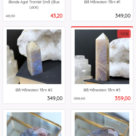
Blonde Agat Tromlet Små (Blue
Blå Månestein Tårn #1
inkl.
Lace)
Rabatt
inkl.
mva.
Tilbud
Pris
43,20
349,00
48,00
mva.
-10%
Blå Månestein Tårn #2
Blå Månestein Tårn #3
inkl.
Rabatt
inkl.
Pris
Tilbud
349,00
359,00
399,00
mva.
mva.