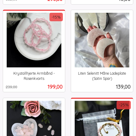
mva.
-15%
Krystallhjerte Armbånd -
Liten Selenitt Måne Ladeplate
Rosenkvarts
(Satin Spar)
Rabatt
inkl.
inkl.
Tilbud
Pris
199,00
139,00
239,00
mva.
mva.
-25%