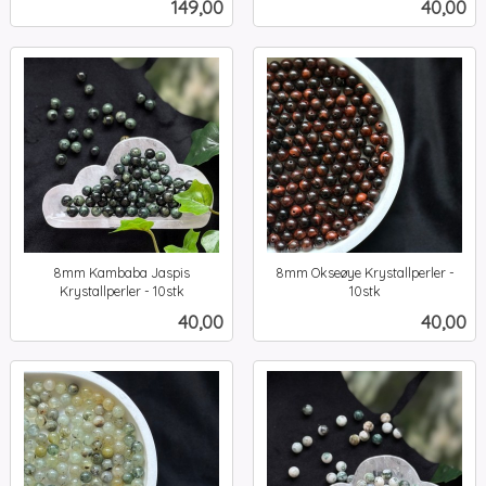
Pris
Pris
149,00
40,00
mva.
8mm Kambaba Jaspis
8mm Okseøye Krystallperler -
Krystallperler - 10stk
10stk
inkl.
inkl.
Pris
Pris
40,00
40,00
mva.
mva.