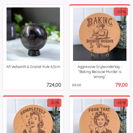
-20%
Afrvedsonitt & Granat Kule 6,5cm
Aggressive Gryteunderlag -
inkl.
“Baking Because Murder Is
mva.
Wrong”
Rabatt
inkl.
Pris
Tilbud
724,00
79,00
99,00
mva.
-20%
-20%