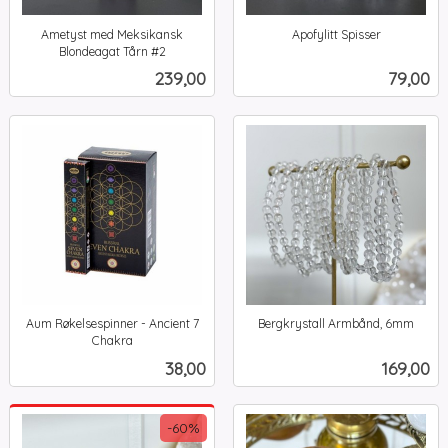
Ametyst med Meksikansk
Apofylitt Spisser
inkl.
Blondeagat Tårn #2
inkl.
mva.
Pris
Pris
239,00
79,00
mva.
Aum Røkelsespinner - Ancient 7
Bergkrystall Armbånd, 6mm
inkl.
Chakra
inkl.
mva.
Pris
Pris
38,00
169,00
mva.
-60%