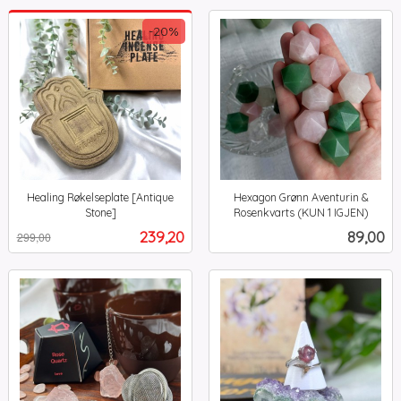
-20%
Healing Røkelseplate [Antique
Hexagon Grønn Aventurin &
Stone]
Rosenkvarts (KUN 1 IGJEN)
Rabatt
inkl.
inkl.
Tilbud
Pris
239,20
89,00
299,00
mva.
mva.