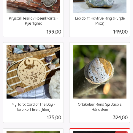
Krystall Tesil av Rosenkvarts -
Lepidolitt Havfrue Ring (Purple
Kjærlighet
Mica)
inkl.
inkl.
Pris
Pris
199,00
149,00
mva.
mva.
My Tarot Card of The Day -
Orbikulær Rund Sjø Jaspis
Tarotkort Brett [liten]
Håndstein
inkl.
inkl.
Pris
Pris
175,00
324,00
mva.
mva.