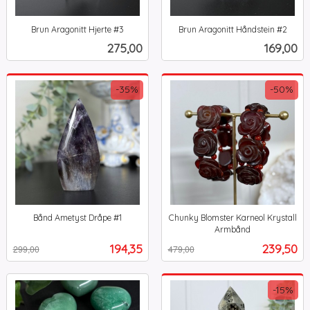
Brun Aragonitt Hjerte #3
Brun Aragonitt Håndstein #2
inkl.
inkl.
Pris
Pris
275,00
169,00
mva.
mva.
-35%
-50%
Bånd Ametyst Dråpe #1
Chunky Blomster Karneol Krystall
Rabatt
inkl.
Armbånd
Rabatt
inkl.
mva.
Tilbud
Tilbud
194,35
239,50
299,00
479,00
mva.
-15%