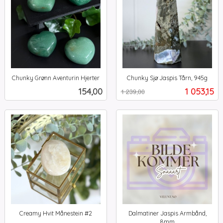
Chunky Grønn Aventurin Hjerter
Chunky Sjø Jaspis Tårn, 945g
inkl.
Rabatt
inkl.
Pris
Tilbud
154,00
1 053,15
1 239,00
mva.
mva.
Creamy Hvit Månestein #2
Dalmatiner Jaspis Armbånd,
inkl.
8mm