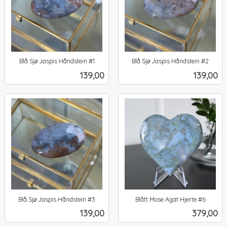
Blå Sjø Jaspis Håndstein #1
Blå Sjø Jaspis Håndstein #2
inkl.
inkl.
Pris
Pris
139,00
139,00
mva.
mva.
Blå Sjø Jaspis Håndstein #3
Blått Mose Agat Hjerte #6
inkl.
inkl.
Pris
Pris
139,00
379,00
mva.
mva.