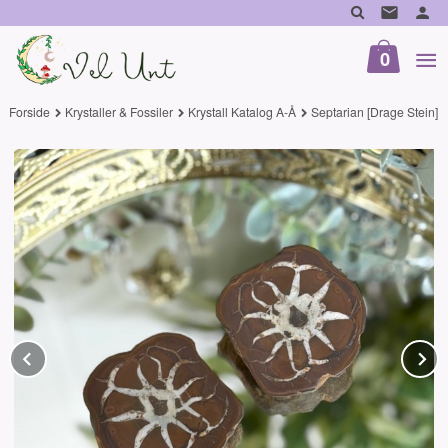
Gå
til
innholdet
0
Forside
Krystaller & Fossiler
Krystall Katalog A-Å
Septarian [Drage Stein]
Prev
N