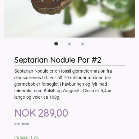
Septarian Nodule Par #2
Septarian Nodule er en fossil gjørmeformasjon fra
dinosaurenes tid. For 50-70 millioner år siden ble
gjørmebobler forseglet i havbunnen og fylt med
mineraler som Kalsitt og Aragonitt. Disse er 5,4cm
lange og veier ca 108g.
Pris
NOK
289,00
inkl. mva.
På lager: 1 stk.