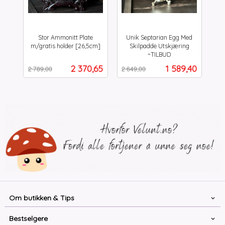
Stor Ammonitt Plate
Unik Septarian Egg Med
m/gratis holder [26,5cm]
Skilpadde Utskjæring
Rabatt
inkl.
~TILBUD
Rabatt
inkl.
mva.
Tilbud
Tilbud
2 370,65
1 589,40
2 789,00
2 649,00
mva.
Om butikken & Tips
Bestselgere