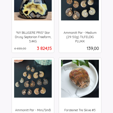
*NY BILLIGERE PRIS* Stor
Ammonitt Par - Medium
Drusy Septarian Freeform,
(29-50g) TILFELDIG
3,4KG
PLUKK
Rabatt
inkl.
inkl.
Tilbud
Pris
3 824,15
139,00
4 499,00
mva.
mva.
Ammonitt Par - Mini/Små
Forsteinet Tre Skive #3