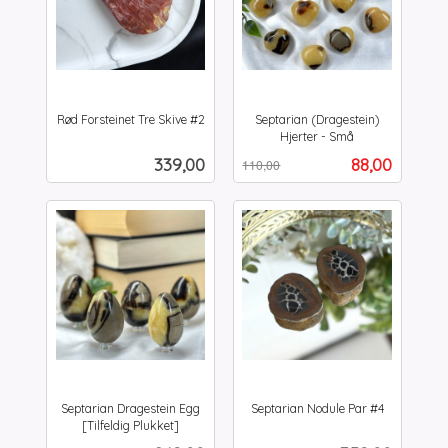
Rød Forsteinet Tre Skive #2
Septarian (Dragestein)
inkl.
Hjerter - Små
Rabatt
inkl.
mva.
Pris
Tilbud
339,00
88,00
110,00
mva.
Septarian Dragestein Egg
Septarian Nodule Par #4
inkl.
[Tilfeldig Plukket]
inkl.
mva.