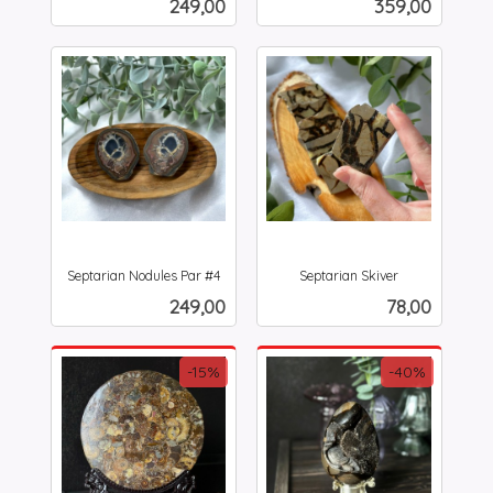
Pris
Pris
249,00
359,00
mva.
Septarian Nodules Par #4
Septarian Skiver
inkl.
inkl.
Pris
Pris
249,00
78,00
mva.
mva.
-15%
-40%