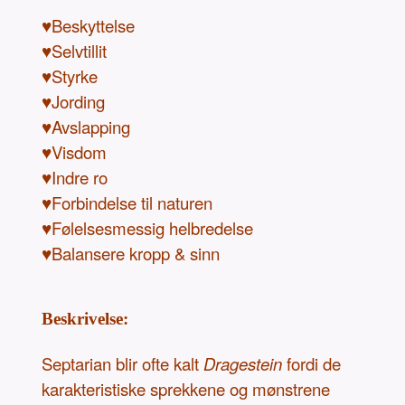
♥Beskyttelse
♥Selvtillit
♥Styrke
♥Jording
♥Avslapping
♥Visdom
♥Indre ro
♥Forbindelse til naturen
♥Følelsesmessig helbredelse
♥Balansere kropp & sinn
Beskrivelse:
Septarian blir ofte kalt
Dragestein
fordi de
karakteristiske sprekkene og mønstrene