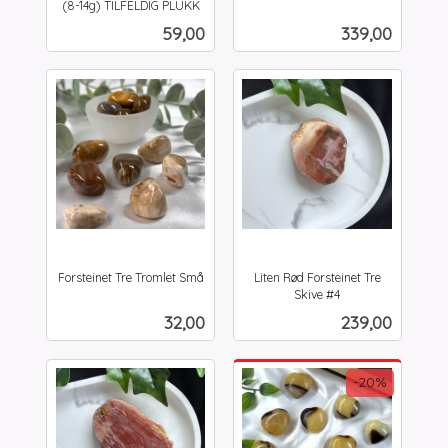
inkl.
(8-14g) TILFELDIG PLUKK
inkl.
mva.
Pris
Pris
59,00
339,00
mva.
Forsteinet Tre Tromlet Små
Liten Rød Forsteinet Tre
inkl.
Skive #4
inkl.
mva.
Pris
Pris
32,00
239,00
mva.
-20%