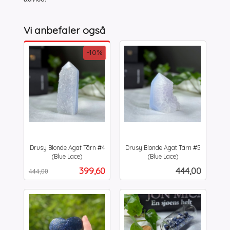
Vi anbefaler også
-10%
Drusy Blonde Agat Tårn #4
Drusy Blonde Agat Tårn #5
(Blue Lace)
(Blue Lace)
Rabatt
inkl.
inkl.
Tilbud
Pris
399,60
444,00
444,00
mva.
mva.