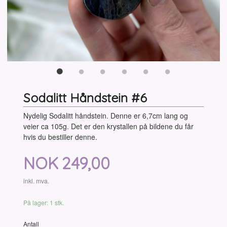
Sodalitt Håndstein #6
Nydelig Sodalitt håndstein. Denne er 6,7cm lang og
veier ca 105g. Det er den krystallen på bildene du får
hvis du bestiller denne.
Pris
NOK
249,00
inkl. mva.
På lager: 1 stk.
Antall