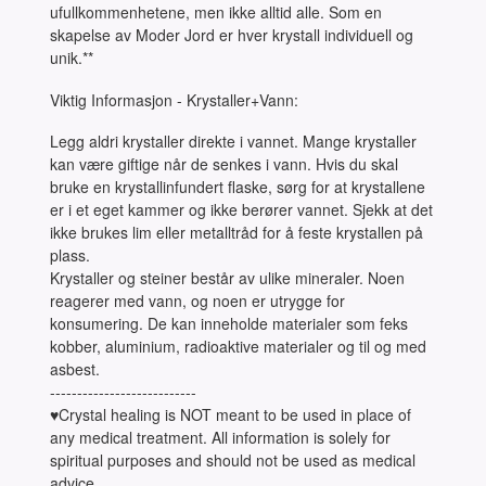
ufullkommenhetene, men ikke alltid alle. Som en
skapelse av Moder Jord er hver krystall individuell og
unik.**
Viktig Informasjon - Krystaller+Vann:
Legg aldri krystaller direkte i vannet. Mange krystaller
kan være giftige når de senkes i vann. Hvis du skal
bruke en krystallinfundert flaske, sørg for at krystallene
er i et eget kammer og ikke berører vannet. Sjekk at det
ikke brukes lim eller metalltråd for å feste krystallen på
plass.
Krystaller og steiner består av ulike mineraler. Noen
reagerer med vann, og noen er utrygge for
konsumering. De kan inneholde materialer som feks
kobber, aluminium, radioaktive materialer og til og med
asbest.
---------------------------
♥Crystal healing is NOT meant to be used in place of
any medical treatment. All information is solely for
spiritual purposes and should not be used as medical
advice.