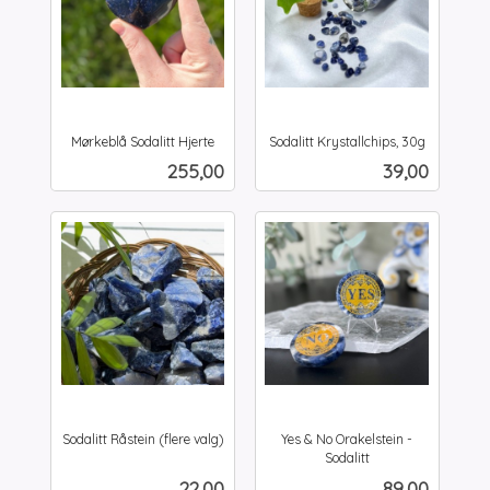
Mørkeblå Sodalitt Hjerte
Sodalitt Krystallchips, 30g
inkl.
inkl.
Pris
Pris
255,00
39,00
mva.
mva.
Sodalitt Råstein (flere valg)
Yes & No Orakelstein -
inkl.
Sodalitt
inkl.
mva.
Pris
Pris
22,00
89,00