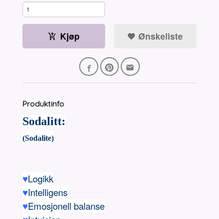
Kjøp
Ønskeliste
Produktinfo
Sodalitt:
(Sodalite)
♥
Logikk
♥
Intelligens
♥
Emosjonell balanse