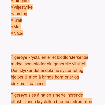
♥
Integritet
♥
Viljestyrke
♥
Jording
♥
Kraft
♥
Mot
♥
Nåde
Tigerøye krystallen er et blodforsterkende
middel som støtter din generelle vitalitet.
Den styrker det endokrine systemet og
hjelper til med å bringe hormoner og
biokjemi i balanse.
Tigerøye sies å ha en smertelindrende
effekt. Denne krystallen bremser strømmen