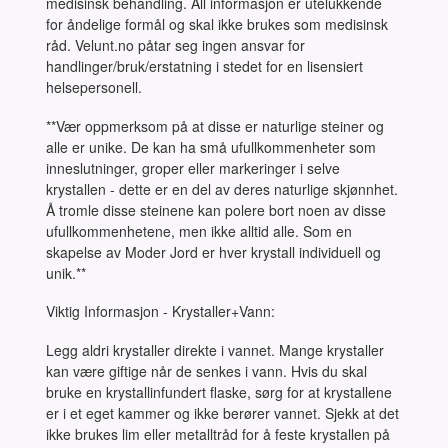
medisinsk behandling. All informasjon er utelukkende
for åndelige formål og skal ikke brukes som medisinsk
råd. Velunt.no påtar seg ingen ansvar for
handlinger/bruk/erstatning i stedet for en lisensiert
helsepersonell.
**Vær oppmerksom på at disse er naturlige steiner og
alle er unike. De kan ha små ufullkommenheter som
inneslutninger, groper eller markeringer i selve
krystallen - dette er en del av deres naturlige skjønnhet.
Å tromle disse steinene kan polere bort noen av disse
ufullkommenhetene, men ikke alltid alle. Som en
skapelse av Moder Jord er hver krystall individuell og
unik.**
Viktig Informasjon - Krystaller+Vann:
Legg aldri krystaller direkte i vannet. Mange krystaller
kan være giftige når de senkes i vann. Hvis du skal
bruke en krystallinfundert flaske, sørg for at krystallene
er i et eget kammer og ikke berører vannet. Sjekk at det
ikke brukes lim eller metalltråd for å feste krystallen på