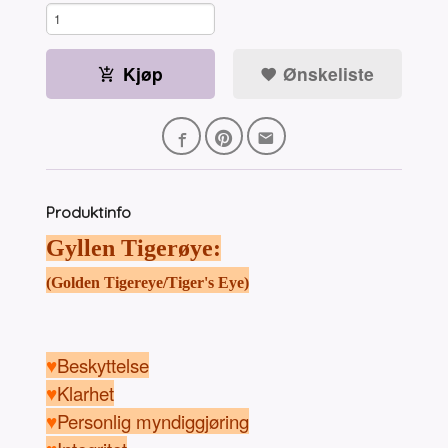
Kjøp
Ønskeliste
Produktinfo
Gyllen Tigerøye:
(Golden Tigereye/Tiger's Eye)
♥
Beskyttelse
♥
Klarhet
♥
Personlig myndiggjøring