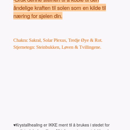
åndelige kraften til solen som en kilde til
næring for sjelen din.
Chakra: Sakral, Solar Plexus, Tredje Øye & Rot.
Stjernetegn: Steinbukken, Løven & Tvillingene.
♥Krystallhealing er IKKE ment til å brukes i stedet for