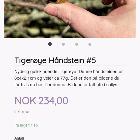
Tigerøye Håndstein #5
Nydelig gullskinnende Tigerøye. Denne håndsteinen er
6x4x2,1cm og veier ca 77g. Det er den på bildene du
får hvis du bestiller denne. Bildene er tatt ute i sollys.
Pris
NOK
234,00
inkl. mva.
På lager: 1 stk.
Antall