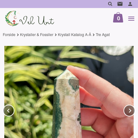
Gå
til
innholdet
0
Forside
Krystaller & Fossiler
Krystall Katalog A-Å
Tre Agat
Prev
N