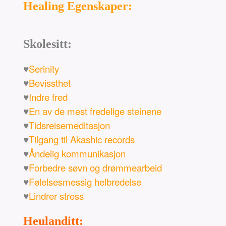
Healing Egenskaper:
Skolesitt:
♥
Serinity
♥
Bevissthet
♥
Indre fred
♥
En av de mest fredelige steinene
♥
Tidsreisemeditasjon
♥
Tilgang til Akashic records
♥
Åndelig kommunikasjon
♥
Forbedre søvn og drømmearbeid
♥
Følelsesmessig helbredelse
♥
Lindrer stress
Heulanditt: