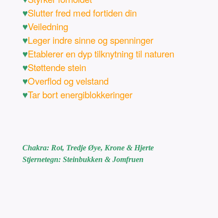
♥
Slutter fred med fortiden din
♥
Veiledning
♥
Leger indre sinne og spenninger
♥
Etablerer en dyp tilknytning til naturen
♥
Støttende stein
♥
Overflod og velstand
♥
Tar bort energiblokkeringer
Chakra: Rot, Tredje Øye, Krone & Hjerte
Stjernetegn: Steinbukken & Jomfruen