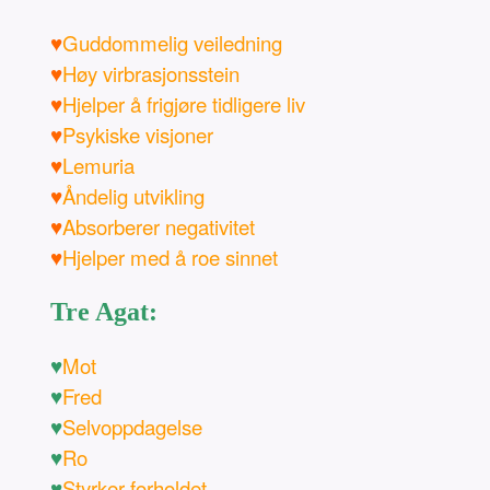
♥
Guddommelig veiledning
♥
Høy virbrasjonsstein
♥
Hjelper å frigjøre tidligere liv
♥
Psykiske visjoner
♥
Lemuria
♥
Åndelig utvikling
♥
Absorberer negativitet
♥
Hjelper med å roe sinnet
Tre Agat:
♥
Mot
♥
Fred
♥
Selvoppdagelse
♥
Ro
♥
Styrker forholdet