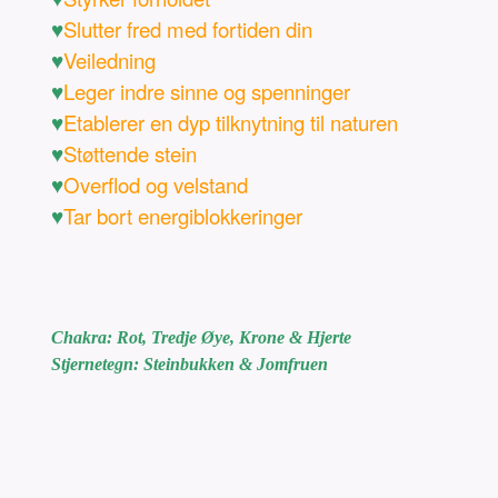
♥
Slutter fred med fortiden din
♥
Veiledning
♥
Leger indre sinne og spenninger
♥
Etablerer en dyp tilknytning til naturen
♥
Støttende stein
♥
Overflod og velstand
♥
Tar bort energiblokkeringer
Chakra: Rot, Tredje Øye, Krone & Hjerte
Stjernetegn: Steinbukken & Jomfruen