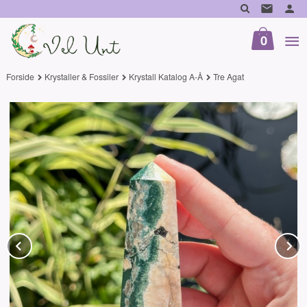
Gå
til
innholdet
0
Forside
Krystaller & Fossiler
Krystall Katalog A-Å
Tre Agat
Prev
N