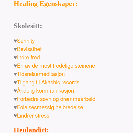
Healing Egenskaper:
Skolesitt:
♥
Serinity
♥
Bevissthet
♥
Indre fred
♥
En av de mest fredelige steinene
♥
Tidsreisemeditasjon
♥
Tilgang til Akashic records
♥
Åndelig kommunikasjon
♥
Forbedre søvn og drømmearbeid
♥
Følelsesmessig helbredelse
♥
Lindrer stress
Heulanditt: