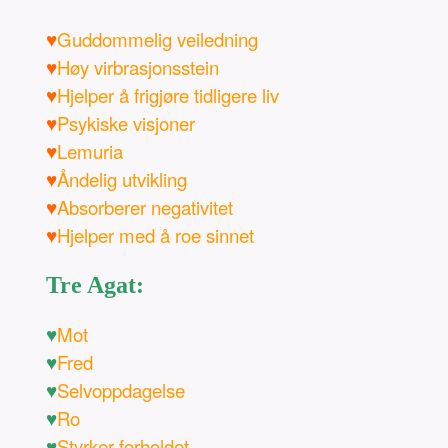
♥
Guddommelig veiledning
♥
Høy virbrasjonsstein
♥
Hjelper å frigjøre tidligere liv
♥
Psykiske visjoner
♥
Lemuria
♥
Åndelig utvikling
♥
Absorberer negativitet
♥
Hjelper med å roe sinnet
Tre Agat:
♥
Mot
♥
Fred
♥
Selvoppdagelse
♥
Ro
♥
Styrker forholdet