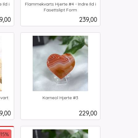
Ild i
Flammekvarts Hjerte #4 - Indre Ild i
Fasettslipt Form
inkl.
is
Pris
9,00
239,00
mva.
Kjøp
svart
Karneol Hjerte #3
inkl.
mva.
is
Pris
9,00
229,00
Kjøp
-15%