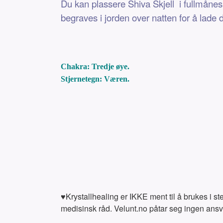
Du kan plassere Shiva Skjell i fullmånesk
begraves i jorden over natten for å lade 
Chakra: Tredje øye.
Stjernetegn: Væren.
♥Krystallhealing er IKKE ment til å brukes i s
medisinsk råd. Velunt.no påtar seg ingen ansvar