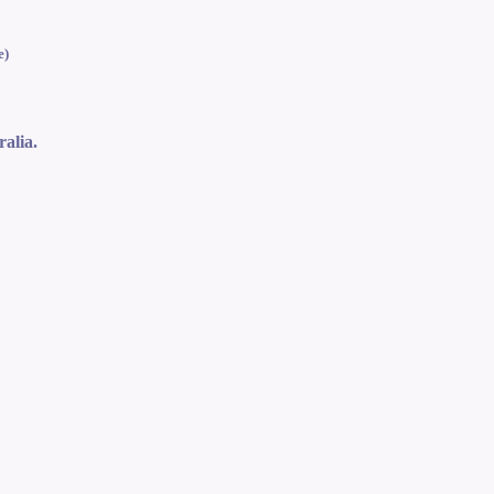
e)
ralia.