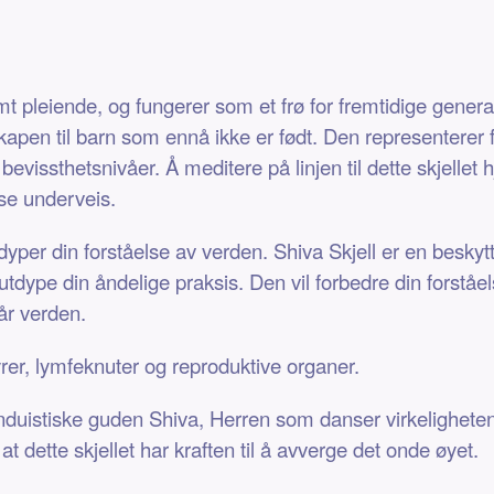
mt pleiende, og fungerer som et frø for fremtidige gener
skapen til barn som ennå ikke er født. Den representerer 
evissthetsnivåer. Å meditere på linjen til dette skjellet h
lse underveis.
tdyper din forståelse av verden. Shiva Skjell er en beskyt
ype din åndelige praksis. Den vil forbedre din forståels
vår verden.
yrer, lymfeknuter og reproduktive organer.
hinduistiske guden Shiva, Herren som danser virkeligheten 
 dette skjellet har kraften til å avverge det onde øyet.