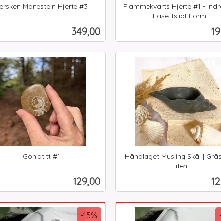
ersken Månestein Hjerte #3
Flammekvarts Hjerte #1 - Indre 
Fasettslipt Form
inkl.
Pris
Pr
349,00
19
mva.
Kjøp
Kjøp
Goniatitt #1
Håndlaget Musling Skål | Grå
Liten
inkl.
Pris
Pr
129,00
12
mva.
Kjøp
Kjøp
-15%