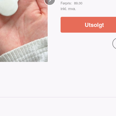
Førpris:
89,00
Rabatt
inkl. mva.
Utsolgt