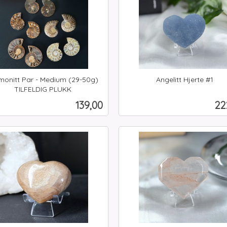
onitt Par - Medium (29-50g)
Angelitt Hjerte #1
inkl.
TILFELDIG PLUKK
mva.
Pris
Pr
139,00
22
Kjøp
Kjøp