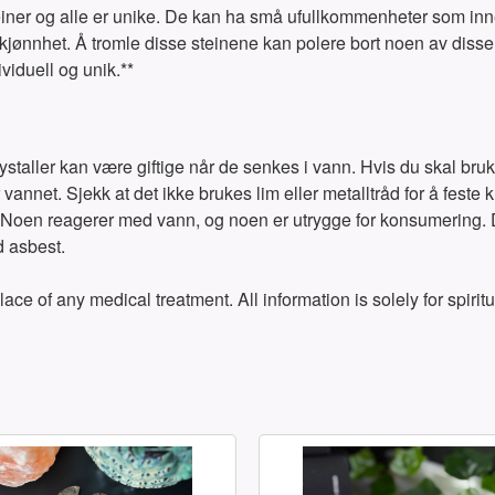
iner og alle er unike. De kan ha små ufullkommenheter som innes
e skjønnhet. Å tromle disse steinene kan polere bort noen av dis
viduell og unik.**
ystaller kan være giftige når de senkes i vann. Hvis du skal bruke
vannet. Sjekk at det ikke brukes lim eller metalltråd for å feste k
er. Noen reagerer med vann, og noen er utrygge for konsumering.
d asbest.
ace of any medical treatment. All information is solely for spir