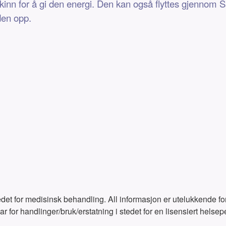
inn for å gi den energi. Den kan også flyttes gjennom Salv
den opp.
tedet for medisinsk behandling. All informasjon er utelukkende f
 for handlinger/bruk/erstatning i stedet for en lisensiert helsep