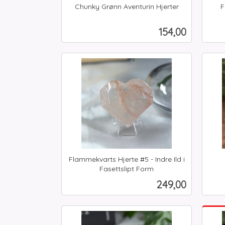
Chunky Grønn Aventurin Hjerter
F
inkl.
inkl.
mva.
mva.
Pris
154,00
Kjøp
Flammekvarts Hjerte #5 - Indre Ild i
inkl.
Fasettslipt Form
inkl.
mva.
Pris
249,00
mva.
Kjøp