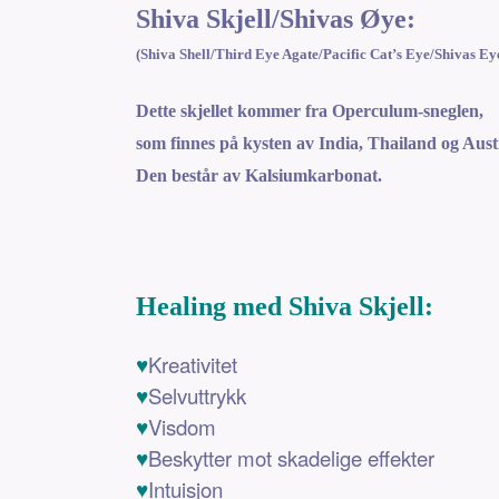
Shiva Skjell/Shivas Øye:
(Shiva Shell/Third Eye Agate/Pacific Cat’s Eye/Shivas Ey
Dette skjellet kommer fra Operculum-sneglen,
som finnes på kysten av India, Thailand og Aust
Den består av Kalsiumkarbonat.
Healing med Shiva Skjell:
♥
Kreativitet
♥
Selvuttrykk
♥
Visdom
♥
Beskytter mot skadelige effekter
♥
Intuisjon