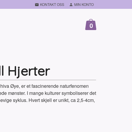
KONTAKT OSS
MIN KONTO
0
l Hjerter
Shiva Øye, er et fascinerende naturfenomen
ede mønster. I mange kulturer symboliserer det
 evige syklus. Hvert skjell er unikt, ca 2,5-4cm,