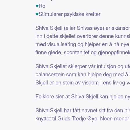
♥
Ro
♥
Stimulerer psykiske krefter
Shiva Skjell (eller Shivas øye) er skånso
inn i dette skjellet overfører denne kunn
med visualisering og hjelper en å nå nye b
finne glede, spontanitet og gjenoppfinne
Shiva Skjellet skjerper vår intuisjon og u
balansestein som kan hjelpe deg med å utd
Skjell er en stein av visdom i ens liv og 
Folklore sier at Shiva Skjell kan hjelpe n
Shiva Skjell har fått navnet sitt fra den 
knyttet til Guds Tredje Øye. Noen mener at