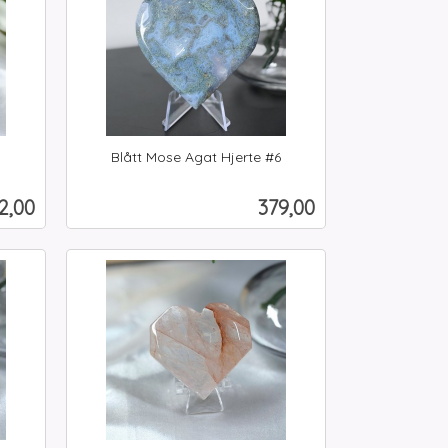
Blått Mose Agat Hjerte #6
inkl.
mva.
is
Pris
2,00
379,00
Kjøp