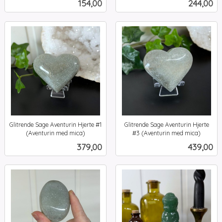
Pris
Pris
154,00
244,00
mva.
Glitrende Sage Aventurin Hjerte #1
Glitrende Sage Aventurin Hjerte
(Aventurin med mica)
#3 (Aventurin med mica)
inkl.
inkl.
Pris
Pris
379,00
439,00
mva.
mva.