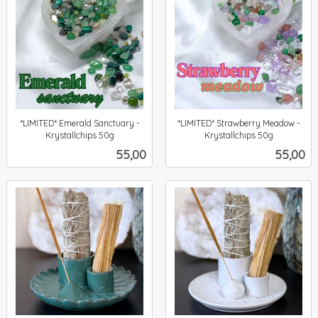
*LIMITED* Emerald Sanctuary -
*LIMITED* Strawberry Meadow -
Krystallchips 50g
Krystallchips 50g
inkl.
inkl.
Pris
Pris
55,00
55,00
mva.
mva.