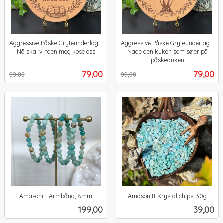
Aggressive Påske Gryteunderlag -
Aggressive Påske Gryteunderlag -
Nå skal vi faen meg kose oss
Nåde den kuken som søler på
Rabatt
inkl.
påskeduken
Rabatt
inkl.
mva.
Tilbud
Tilbud
79,00
79,00
99,00
99,00
mva.
Amasonitt Armbånd, 8mm
Amasonitt Krystallchips, 30g
inkl.
inkl.
Pris
Pris
199,00
39,00
mva.
mva.