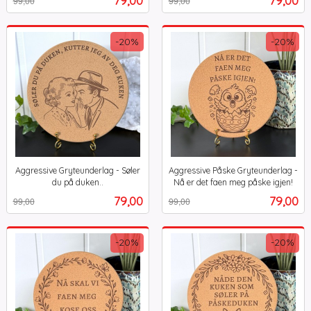
99,00
99,00
mva.
mva.
-20%
-20%
Aggressive Gryteunderlag - Søler
Aggressive Påske Gryteunderlag -
du på duken..
Nå er det faen meg påske igjen!
Rabatt
inkl.
Rabatt
inkl.
Tilbud
Tilbud
79,00
79,00
99,00
99,00
mva.
mva.
-20%
-20%