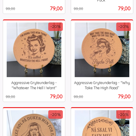
Fuck”
Rabatt
inkl.
mva.
Tilbud
Tilbud
79,00
79,00
99,00
99,00
mva.
-20%
-20%
Aggressive Gryteunderlag -
Aggressive Gryteunderlag - “Why
“Whatever The Hell I Want”
Take The High Road”
Rabatt
inkl.
Rabatt
inkl.
Tilbud
Tilbud
79,00
79,00
99,00
99,00
mva.
mva.
-20%
-20%