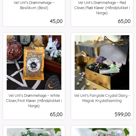
Vel Unt's Drømmehage ~
Vel Unt's Drømmehage ~ Red
Basilikum (Basil)
Clover/Rød Kløver (Håndplukket i
inkl.
Norge)
inkl.
mva.
Pris
Pris
45,00
65,00
mva.
Vel Unt's Drømmehage ~ White
Vel Unt's Fairytale Crystal Diary -
Clover/Hvit Kløver (Håndplukket i
Magisk Krystallsamling
inkl.
Norge)
inkl.
mva.
Pris
Pris
65,00
599,00
mva.