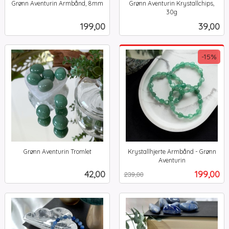
Grønn Aventurin Armbånd, 8mm
Grønn Aventurin Krystallchips,
inkl.
30g
inkl.
mva.
Pris
Pris
199,00
39,00
mva.
-15%
Grønn Aventurin Tromlet
Krystallhjerte Armbånd - Grønn
inkl.
Aventurin
Rabatt
inkl.
mva.
Pris
Tilbud
42,00
199,00
239,00
mva.