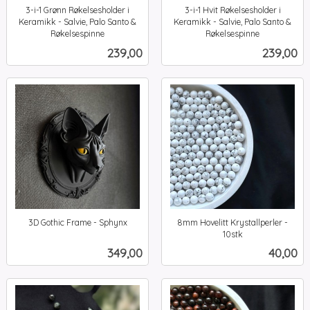
3-i-1 Grønn Røkelsesholder i
3-i-1 Hvit Røkelsesholder i
Keramikk - Salvie, Palo Santo &
Keramikk - Salvie, Palo Santo &
Røkelsespinne
Røkelsespinne
inkl.
inkl.
Pris
Pris
239,00
239,00
mva.
mva.
3D Gothic Frame - Sphynx
8mm Hovelitt Krystallperler -
inkl.
10stk
inkl.
mva.
Pris
Pris
349,00
40,00
mva.