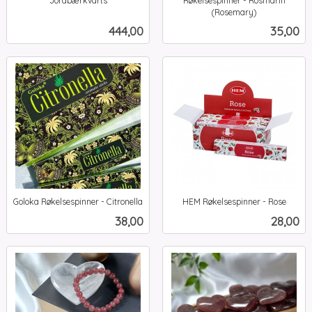
Jordbærkvarts
Røkelsespinner - Rosmarin
inkl.
(Rosemary)
inkl.
mva.
Pris
Pris
444,00
35,00
mva.
Goloka Røkelsespinner - Citronella
HEM Røkelsespinner - Rose
inkl.
inkl.
Pris
Pris
38,00
28,00
mva.
mva.