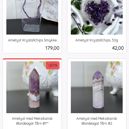
Ametyst Krystallchips Smykke
Ametyst Krystallchips, 30g
inkl.
inkl.
Pris
Pris
179,00
42,00
mva.
mva.
-20%
Ametyst med Meksikansk
Ametyst med Meksikansk
Blondeagat Tårn #1**
Blondeagat Tårn #2
Rabatt
inkl.
inkl.