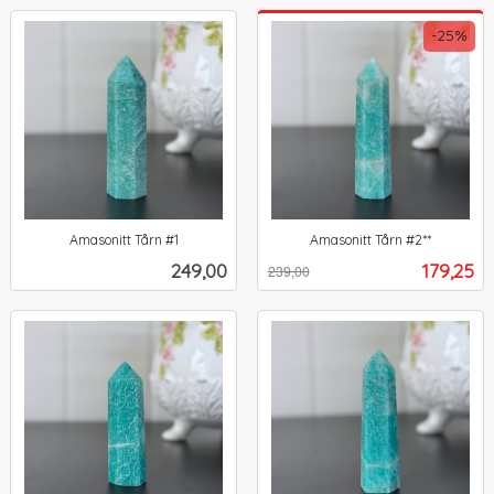
-25%
Amasonitt Tårn #1
Amasonitt Tårn #2**
inkl.
Rabatt
inkl.
Pris
Tilbud
249,00
179,25
239,00
mva.
mva.