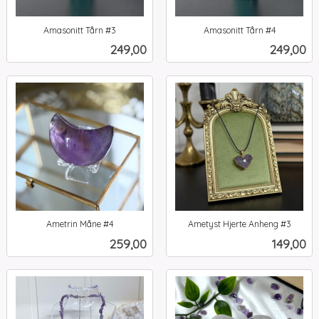
Amasonitt Tårn #3
Amasonitt Tårn #4
inkl.
inkl.
Pris
Pris
249,00
249,00
mva.
mva.
Ametrin Måne #4
Ametyst Hjerte Anheng #3
inkl.
inkl.
Pris
Pris
259,00
149,00
mva.
mva.