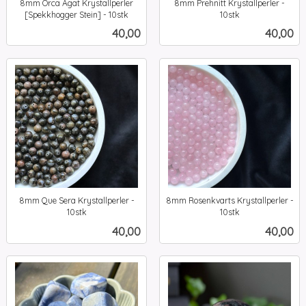
8mm Orca Agat Krystallperler
8mm Prehnitt Krystallperler -
[Spekkhogger Stein] - 10stk
10stk
inkl.
inkl.
Pris
Pris
40,00
40,00
mva.
mva.
8mm Que Sera Krystallperler -
8mm Rosenkvarts Krystallperler -
10stk
10stk
inkl.
inkl.
Pris
Pris
40,00
40,00
mva.
mva.