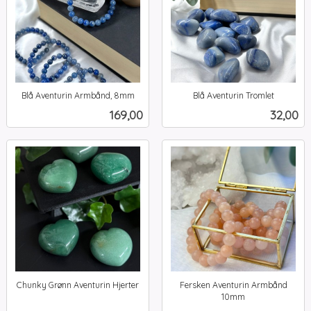
Blå Aventurin Armbånd, 8mm
Blå Aventurin Tromlet
inkl.
inkl.
Pris
Pris
169,00
32,00
mva.
mva.
Chunky Grønn Aventurin Hjerter
Fersken Aventurin Armbånd
inkl.
10mm
inkl.
mva.