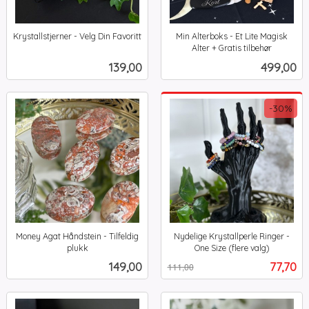
Krystallstjerner - Velg Din Favoritt
Min Alterboks - Et Lite Magisk
inkl.
Alter + Gratis tilbehør
inkl.
mva.
Pris
Pris
139,00
499,00
mva.
-30%
Money Agat Håndstein - Tilfeldig
Nydelige Krystallperle Ringer -
plukk
One Size (flere valg)
inkl.
Rabatt
inkl.
Pris
Tilbud
149,00
77,70
111,00
mva.
mva.