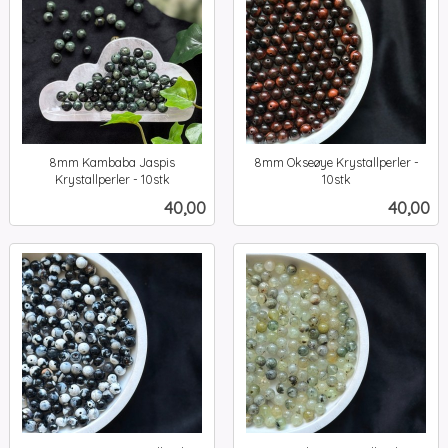
8mm Kambaba Jaspis
8mm Okseøye Krystallperler -
Krystallperler - 10stk
10stk
inkl.
inkl.
Pris
Pris
40,00
40,00
mva.
mva.