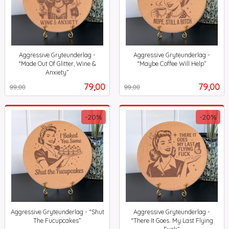
Aggressive Gryteunderlag -
Aggressive Gryteunderlag -
“Made Out Of Glitter, Wine &
“Maybe Coffee Will Help”
Rabatt
inkl.
Anxiety”
Rabatt
inkl.
mva.
Tilbud
Tilbud
79,00
79,00
99,00
99,00
mva.
-20%
-20%
Aggressive Gryteunderlag - “Shut
Aggressive Gryteunderlag -
The Fucupcakes”
“There It Goes. My Last Flying
Rabatt
inkl.