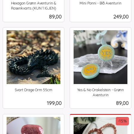
Hexagon Grønn Aventurin &
Mini Ponni - Blå Aventurin
inkl.
Rosenkvarts (KUN 1 IGJEN)
inkl.
mva.
Pris
Pris
89,00
249,00
mva.
Svart Drage Orm 55cm
Yes & No Orakelstein - Grønn
inkl.
Aventurin
inkl.
mva.
Pris
Pris
199,00
89,00
mva.
-15%