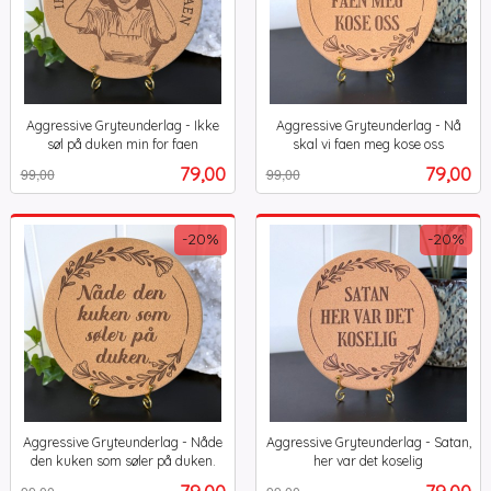
Aggressive Gryteunderlag - Ikke
Aggressive Gryteunderlag - Nå
søl på duken min for faen
skal vi faen meg kose oss
Rabatt
inkl.
Rabatt
inkl.
Tilbud
Tilbud
79,00
79,00
99,00
99,00
mva.
mva.
-20%
-20%
Aggressive Gryteunderlag - Nåde
Aggressive Gryteunderlag - Satan,
den kuken som søler på duken.
her var det koselig
Rabatt
inkl.
Rabatt
inkl.
Tilbud
Tilbud
79,00
79,00