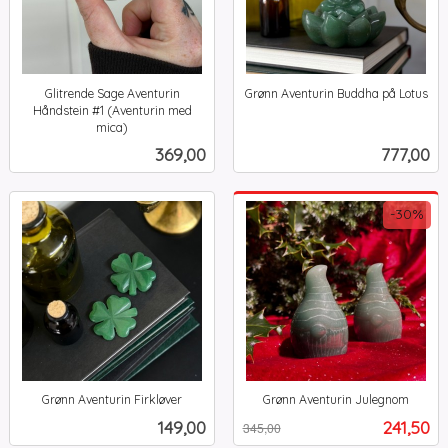
Glitrende Sage Aventurin
Grønn Aventurin Buddha på Lotus
inkl.
Håndstein #1 (Aventurin med
mva.
mica)
inkl.
Pris
Pris
369,00
777,00
mva.
-30%
Grønn Aventurin Firkløver
Grønn Aventurin Julegnom
inkl.
Rabatt
inkl.
Pris
Tilbud
149,00
241,50
345,00
mva.
mva.