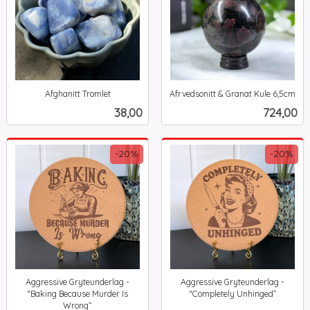
Afghanitt Tromlet
Afrvedsonitt & Granat Kule 6,5cm
inkl.
inkl.
Pris
Pris
38,00
724,00
mva.
mva.
-20%
-20%
Aggressive Gryteunderlag -
Aggressive Gryteunderlag -
“Baking Because Murder Is
“Completely Unhinged”
Rabatt
inkl.
Wrong”