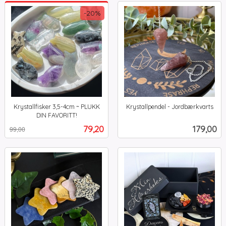
-20%
Krystallfisker 3,5-4cm ~ PLUKK
Krystallpendel - Jordbærkvarts
inkl.
DIN FAVORITT!
Rabatt
inkl.
mva.
Tilbud
Pris
79,20
179,00
99,00
mva.