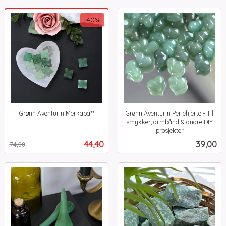
-40%
Grønn Aventurin Merkaba**
Grønn Aventurin Perlehjerte - Til
Rabatt
inkl.
smykker, armbånd & andre DIY
mva.
prosjekter
inkl.
Tilbud
Pris
44,40
39,00
74,00
mva.