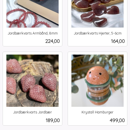
Jordbærkvarts Armbånd, 8mm
Jordbærkvarts Hjerter, 5-6cm
inkl.
inkl.
Pris
Pris
224,00
164,00
mva.
mva.
Jordbærkvarts Jordbær
Krystall Hamburger
inkl.
inkl.
Pris
Pris
189,00
499,00
mva.
mva.