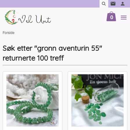
Gå
til
innholdet
0
Forside
Søk etter "gronn aventurin 55"
returnerte 100 treff