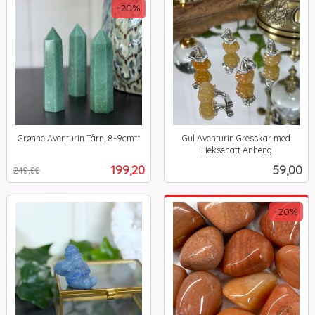
-20%
Grønne Aventurin Tårn, 8-9cm**
Gul Aventurin Gresskar med
Rabatt
inkl.
Heksehatt Anheng
inkl.
mva.
Tilbud
Pris
199,20
59,00
249,00
mva.
-20%