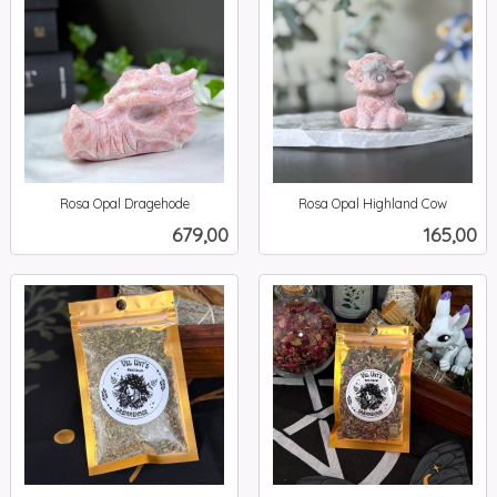
Rosa Opal Dragehode
Rosa Opal Highland Cow
inkl.
inkl.
Pris
Pris
679,00
165,00
mva.
mva.