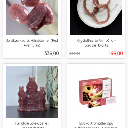
Jordbærkvarts Håndsteiner (Rød
Krystallhjerte Armbånd -
Aventurin)
Jordbærkvarts
inkl.
Rabatt
inkl.
Pris
Tilbud
339,00
199,00
239,00
mva.
mva.
Fairytale Love Castle -
Goloka Aromatherapy