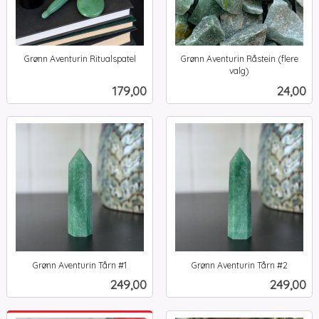
Grønn Aventurin Ritualspatel
Grønn Aventurin Råstein (flere
inkl.
valg)
inkl.
mva.
Pris
Pris
179,00
24,00
mva.
Grønn Aventurin Tårn #1
Grønn Aventurin Tårn #2
inkl.
inkl.
Pris
Pris
249,00
249,00
mva.
mva.