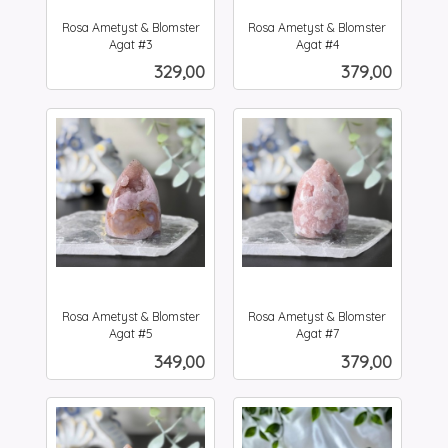
Rosa Ametyst & Blomster
Rosa Ametyst & Blomster
Agat #3
Agat #4
inkl.
inkl.
Pris
Pris
329,00
379,00
mva.
mva.
Rosa Ametyst & Blomster
Rosa Ametyst & Blomster
Agat #5
Agat #7
inkl.
inkl.
Pris
Pris
349,00
379,00
mva.
mva.