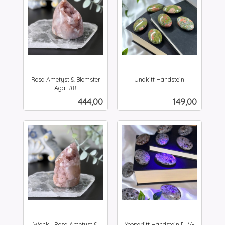
Rosa Ametyst & Blomster
Unakitt Håndstein
inkl.
Agat #8
inkl.
mva.
Pris
Pris
444,00
149,00
mva.
Wonky Rosa Ametyst &
Yooperlitt Håndstein [UV-