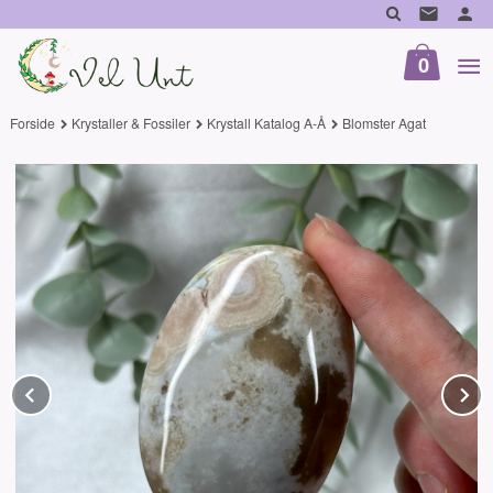
Gå
til
innholdet
0
Forside
Krystaller & Fossiler
Krystall Katalog A-Å
Blomster Agat
Prev
N