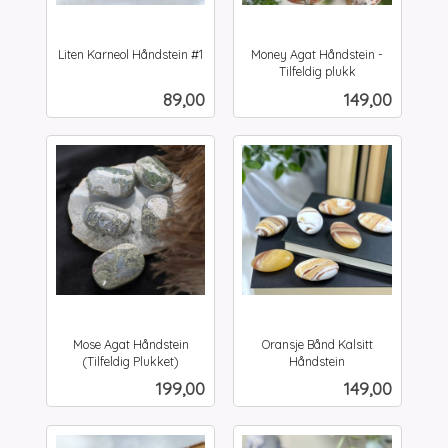
Liten Karneol Håndstein #1
Money Agat Håndstein -
inkl.
Tilfeldig plukk
inkl.
mva.
Pris
Pris
89,00
149,00
mva.
Mose Agat Håndstein
Oransje Bånd Kalsitt
(Tilfeldig Plukket)
Håndstein
inkl.
inkl.
Pris
Pris
199,00
149,00
mva.
mva.