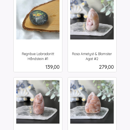
Regnbue Labradoritt
Rosa Ametyst & Blomster
Håndstein #1
Agat #2
inkl.
inkl.
Pris
Pris
139,00
279,00
mva.
mva.