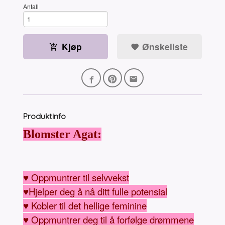
Antall
Kjøp
Ønskeliste
Produktinfo
Blomster Agat:
♥ Oppmuntrer til selvvekst
♥Hjelper deg å nå ditt fulle potensial
♥ Kobler til det hellige feminine
♥ Oppmuntrer deg til å forfølge drømmene