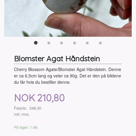
Blomster Agat Håndstein
Cherry Blossom Agate/Blomster Agat Håndstein. Denne
er ca 6,5cm lang og veier ca 90g. Det er den på bildene
du får hvis du bestiller denne.
Tilbud
NOK
210,80
Førpris:
248,00
Rabatt
inkl. mva.
På lager: 1 stk.