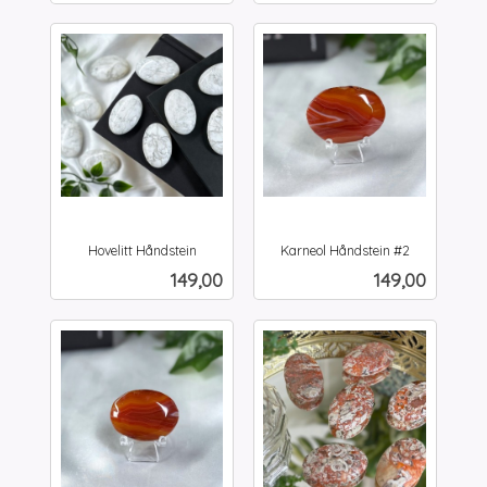
Hovelitt Håndstein
Karneol Håndstein #2
inkl.
inkl.
Pris
Pris
149,00
149,00
mva.
mva.