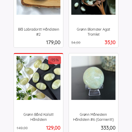
Blå Labradoritt Håndstein
Grønn Blomster Agat
#2
Tromlet
inkl.
Rabatt
inkl.
Pris
Tilbud
179,00
35,10
54,00
mva.
mva.
-15%
Grønn Bånd Kalsitt
Grønn Månestein
Håndstein
Håndstein #6 (Garnieritt)
Rabatt
inkl.
inkl.
Tilbud
Pris
129,00
333,00
149,00
mva.
mva.