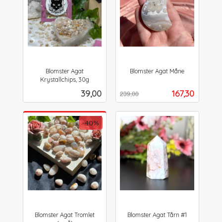
Blomster Agat
Blomster Agat Måne
Rabatt
inkl.
Krystallchips, 30g
inkl.
mva.
Pris
Tilbud
39,00
167,30
239,00
mva.
-40%
Blomster Agat Tromlet
Blomster Agat Tårn #1