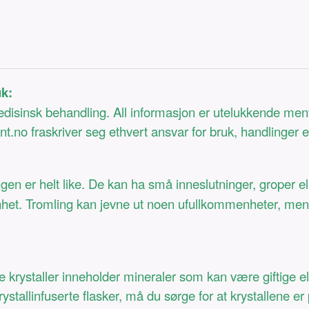
uk:
medisinsk behandling. All informasjon er utelukkende men
t.no fraskriver seg ethvert ansvar for bruk, handlinger 
ngen er helt like. De kan ha små inneslutninger, groper el
nhet. Tromling kan jevne ut noen ufullkommenheter, men ik
ge krystaller inneholder mineraler som kan være giftige 
stallinfuserte flasker, må du sørge for at krystallene er