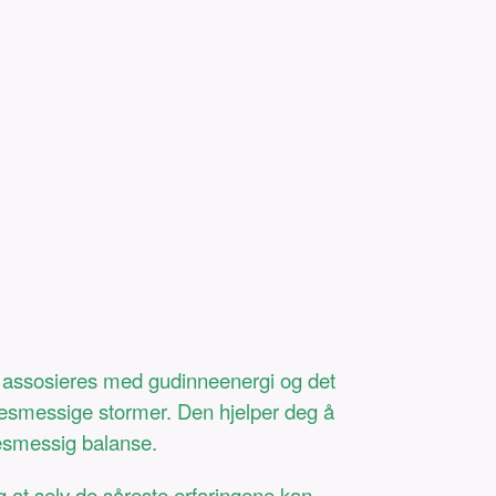
n assosieres med gudinneenergi og det
lsesmessige stormer. Den hjelper deg å
lsesmessig balanse.
g at selv de såreste erfaringene kan