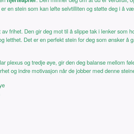
e er en stein som kan løfte selvtilliten og støtte deg i å
frihet. Den gir deg mot til å slippe tak i lenker som hol
letthet. Det er en perfekt stein for deg som ønsker å gå 
olar plexus og tredje øye, gir den deg balanse mellom følel
larhet og indre motivasjon når de jobber med denne stein
ye
n