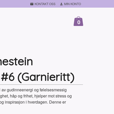
KONTAKT OSS
MIN KONTO
0
estein
#6 (Garnieritt)
l av gudinneenergi og følelsesmessig
ghet, håp og frihet, hjelper mot stress og
t og inspirasjon i hverdagen. Denne er