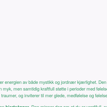
er energien av både mystikk og jordnær kjærlighet. De
n myk, men samtidig kraftfull støtte i perioder med føle
r traumer, og inviterer til mer glede, medfølelse og føle
 en
hjerteåpner
. Den minner deg om at du er verdifull, o