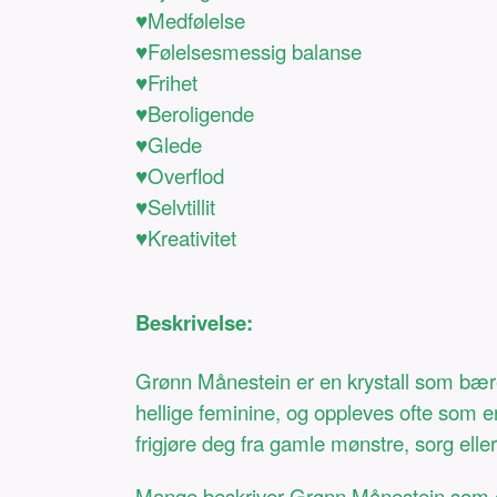
♥Medfølelse
♥Følelsesmessig balanse
♥Frihet
♥Beroligende
♥Glede
♥Overflod
♥Selvtillit
♥Kreativitet
Beskrivelse:
Grønn Månestein er en krystall som bær
hellige feminine, og oppleves ofte som e
frigjøre deg fra gamle mønstre, sorg elle
Mange beskriver Grønn Månestein som