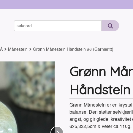
-Å
Månestein
Grønn Månestein Håndstein #6 (Garnieritt)
Grønn Mån
Håndstein 
Grønn Månestein er en krystal
balanse. Den støtter selvkjærli
angst, og gir glede, kreativite
6x5,3x2,5cm & veier ca 110g.
Next