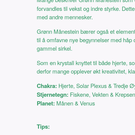
forvandles til vekst og indre styrke. Dett
med andre mennesker.
Grønn Månestein bærer også et element av 
til å omfavne nye begynnelser med håp og 
gammel sirkel.
Som en krystall knyttet til både hjerte, s
derfor mange opplever økt kreativitet, k
Chakra:
Hjerte, Solar Plexus & Tredje Ø
Stjernetegn:
Fiskene, Vekten & Krepse
Planet:
Månen & Venus
Tips: