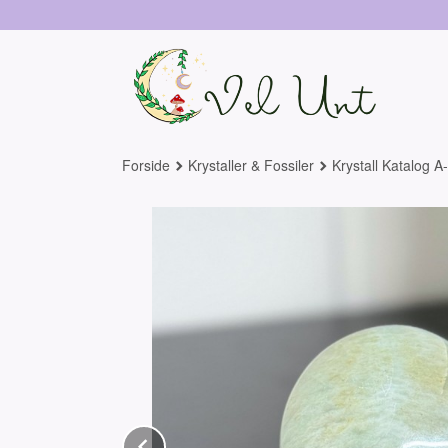
Gå
til
innholdet
Forside
Krystaller & Fossiler
Krystall Katalog A
Prev