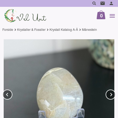
Gå
til
innholdet
0
Forside
Krystaller & Fossiler
Krystall Katalog A-Å
Månestein
Prev
N