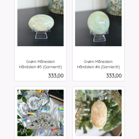
Grønn Månestein
Grønn Månestein
Håndstein #5 (Garnieritt)
Håndstein #6 (Garnieritt)
inkl.
inkl.
Pris
Pris
333,00
333,00
mva.
mva.