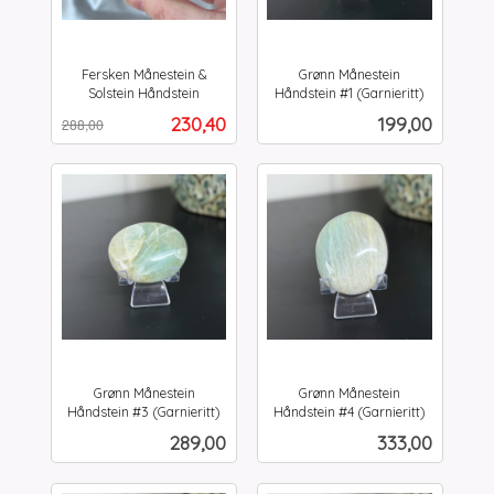
Fersken Månestein &
Grønn Månestein
Solstein Håndstein
Håndstein #1 (Garnieritt)
Rabatt
inkl.
inkl.
Tilbud
Pris
230,40
199,00
288,00
mva.
mva.
Grønn Månestein
Grønn Månestein
Håndstein #3 (Garnieritt)
Håndstein #4 (Garnieritt)
inkl.
inkl.
Pris
Pris
289,00
333,00
mva.
mva.