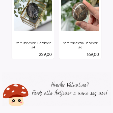
Svart Månestein Håndstein
Svart Månestein Håndstein
#4
#6
inkl.
inkl.
Pris
Pris
229,00
169,00
mva.
mva.