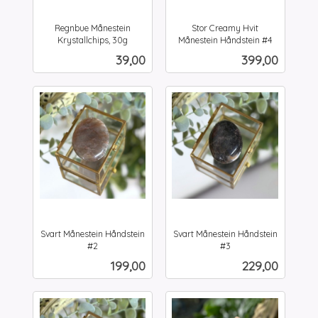
Regnbue Månestein
Stor Creamy Hvit
Krystallchips, 30g
Månestein Håndstein #4
inkl.
inkl.
Pris
Pris
39,00
399,00
mva.
mva.
Svart Månestein Håndstein
Svart Månestein Håndstein
#2
#3
inkl.
inkl.
Pris
Pris
199,00
229,00
mva.
mva.