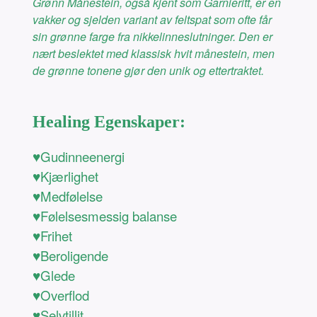
Grønn Månestein, også kjent som Garnieritt, er en
vakker og sjelden variant av feltspat som ofte får
sin grønne farge fra nikkelinneslutninger. Den er
nært beslektet med klassisk hvit månestein, men
de grønne tonene gjør den unik og ettertraktet.
Healing Egenskaper:
♥Gudinneenergi
♥Kjærlighet
♥Medfølelse
♥Følelsesmessig balanse
♥Frihet
♥Beroligende
♥Glede
♥Overflod
♥Selvtillit