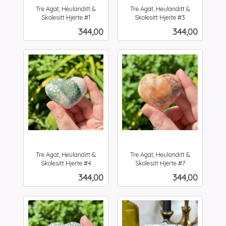
Tre Agat, Heulanditt &
Tre Agat, Heulanditt &
Skolesitt Hjerte #1
Skolesitt Hjerte #3
inkl.
inkl.
Pris
Pris
344,00
344,00
mva.
mva.
Tre Agat, Heulanditt &
Tre Agat, Heulanditt &
Skolesitt Hjerte #4
Skolesitt Hjerte #7
inkl.
inkl.
Pris
Pris
344,00
344,00
mva.
mva.