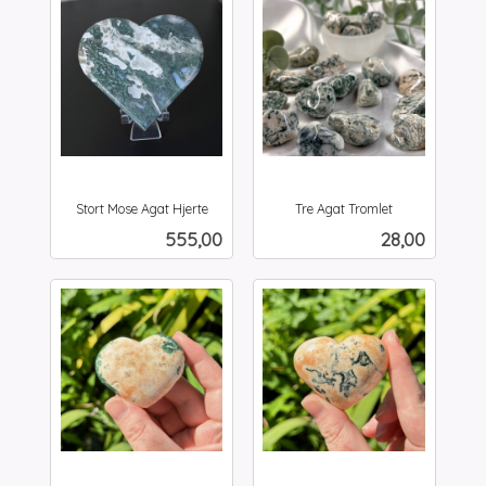
Stort Mose Agat Hjerte
Tre Agat Tromlet
inkl.
inkl.
Pris
Pris
555,00
28,00
mva.
mva.