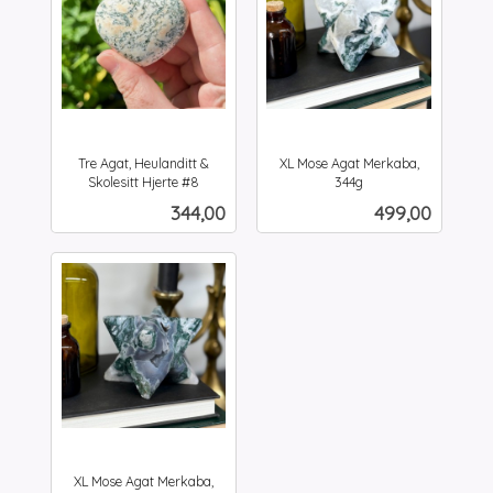
Tre Agat, Heulanditt &
XL Mose Agat Merkaba,
Skolesitt Hjerte #8
344g
inkl.
inkl.
Pris
Pris
344,00
499,00
mva.
mva.
XL Mose Agat Merkaba,