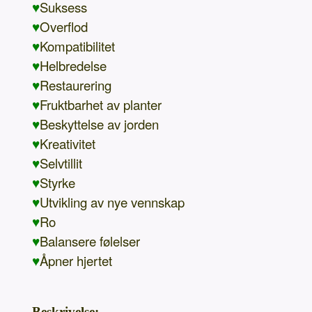
♥
Suksess
♥
Overflod
♥
Kompatibilitet
♥
Helbredelse
♥
Restaurering
♥
Fruktbarhet av planter
♥
Beskyttelse av jorden
♥
Kreativitet
♥
Selvtillit
♥
Styrke
♥
Utvikling av nye vennskap
♥
Ro
♥
Balansere følelser
♥
Åpner hjertet
Beskrivelse: