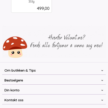
351g
inkl.
Pris
499,00
mva.
Om butikken & Tips
Bestselgere
Din konto
Kontakt oss