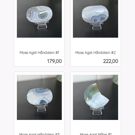
Mose Agat Håndstein #1
Mose Agat Håndstein #2
inkl.
inkl.
Pris
Pris
179,00
222,00
mva.
mva.
Mose Agat Håndstein #3
Mose Agat Måne #1