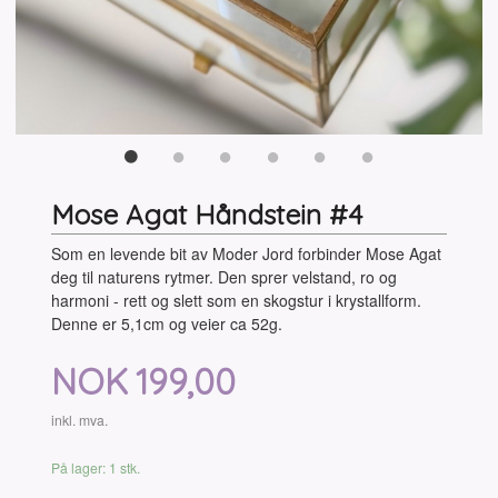
Mose Agat Håndstein #4
Som en levende bit av Moder Jord forbinder Mose Agat
deg til naturens rytmer. Den sprer velstand, ro og
harmoni - rett og slett som en skogstur i krystallform.
Denne er 5,1cm og veier ca 52g.
Pris
NOK
199,00
inkl. mva.
På lager: 1 stk.