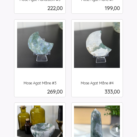
inkl.
inkl.
Pris
Pris
222,00
199,00
mva.
mva.
Mose Agat Måne #3
Mose Agat Måne #4
inkl.
inkl.
Pris
Pris
269,00
333,00
mva.
mva.