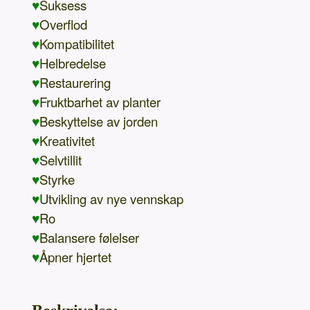
♥
Suksess
♥
Overflod
♥
Kompatibilitet
♥
Helbredelse
♥
Restaurering
♥
Fruktbarhet av planter
♥
Beskyttelse av jorden
♥
Kreativitet
♥
Selvtillit
♥
Styrke
♥
Utvikling av nye vennskap
♥
Ro
♥
Balansere følelser
♥
Åpner hjertet