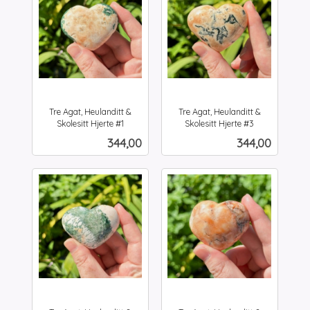
Tre Agat, Heulanditt &
Tre Agat, Heulanditt &
Skolesitt Hjerte #1
Skolesitt Hjerte #3
inkl.
inkl.
Pris
Pris
344,00
344,00
mva.
mva.