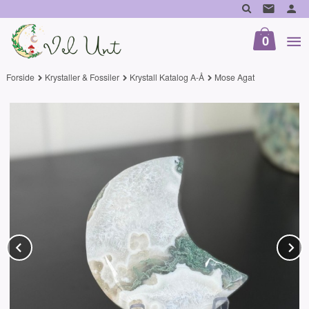
Gå
til
innholdet
0
Forside
Krystaller & Fossiler
Krystall Katalog A-Å
Mose Agat
Prev
N