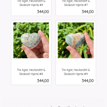
Tre Agat, Heulanditt &
Tre Agat, Heulanditt &
Skolesitt Hjerte #4
Skolesitt Hjerte #7
inkl.
inkl.
Pris
Pris
344,00
344,00
mva.
mva.
Tre Agat, Heulanditt &
Tre Agat, Heulanditt &
Skolesitt Hjerte #8
Skolesitt Hjerte #9
inkl.
inkl.
Pris
Pris
344,00
344,00
mva.
mva.