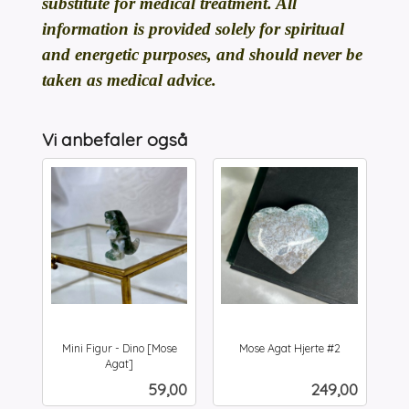
substitute for medical treatment. All
information is provided solely for spiritual
and energetic purposes, and should never be
taken as medical advice.
Vi anbefaler også
Mini Figur - Dino [Mose
Mose Agat Hjerte #2
inkl.
Agat]
inkl.
mva.
Pris
Pris
59,00
249,00
mva.