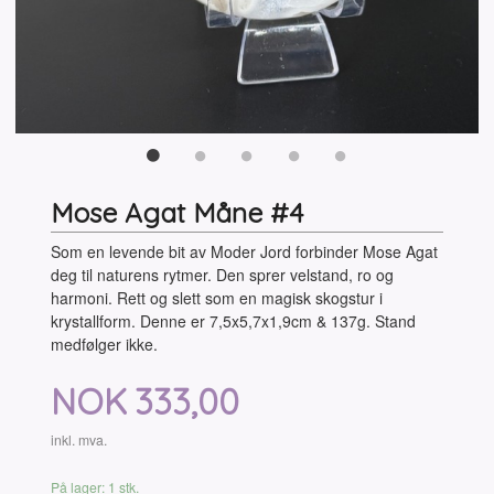
Mose Agat Måne #4
Som en levende bit av Moder Jord forbinder Mose Agat
deg til naturens rytmer. Den sprer velstand, ro og
harmoni. Rett og slett som en magisk skogstur i
krystallform. Denne er 7,5x5,7x1,9cm & 137g. Stand
medfølger ikke.
Pris
NOK
333,00
inkl. mva.
På lager: 1 stk.