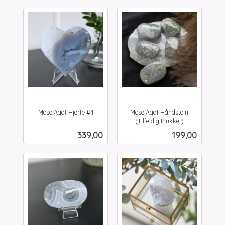
Mose Agat Hjerte #4
Mose Agat Håndstein
inkl.
(Tilfeldig Plukket)
inkl.
mva.
Pris
Pris
339,00
199,00
mva.