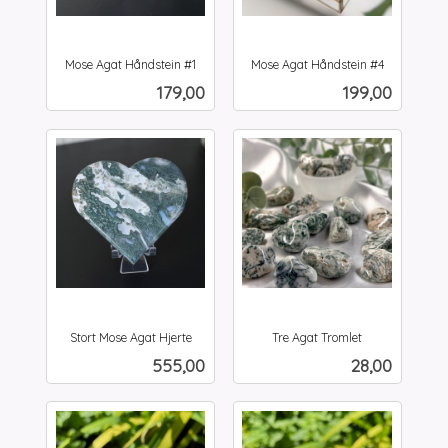
Mose Agat Håndstein #1
Mose Agat Håndstein #4
inkl.
inkl.
Pris
Pris
179,00
199,00
mva.
mva.
Stort Mose Agat Hjerte
Tre Agat Tromlet
inkl.
inkl.
Pris
Pris
555,00
28,00
mva.
mva.